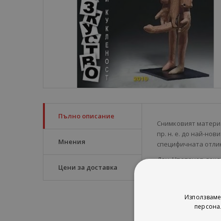
Пълно описание
Снимковият материал
пр. н. е. до най-но
Мнения
специфичната отлик
Доц. Цветанов дока
Цени за доставка
на това голямо изк
предлага научен ме
постигането на тоз
Използваме
голямо изкуство.
персона