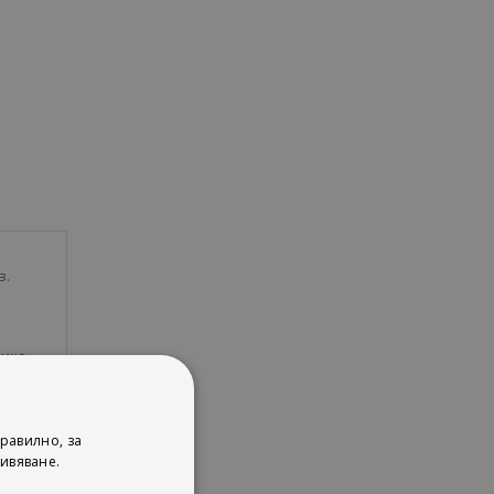
в.
лика
т от
равилно, за
ивяване.