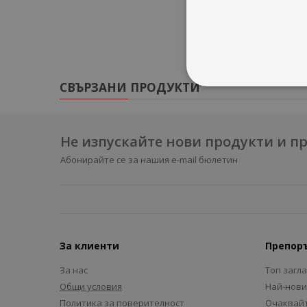
СВЪРЗАНИ ПРОДУКТИ
Не изпускайте нови продукти и 
Абонирайте се за нашия e-mail бюлетин
За клиенти
Препор
За нас
Топ загл
Общи условия
Най-нови
Политика за поверителност
Очаквайт