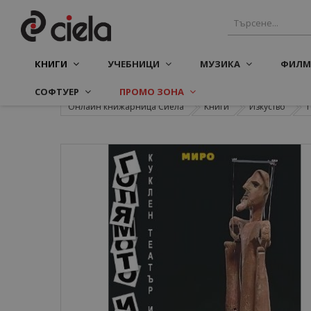
КНИГИ
УЧЕБНИЦИ
МУЗИКА
ФИЛМ
СОФТУЕР
ПРОМО ЗОНА
Онлайн книжарница Сиела
Книги
Изкуство
Т