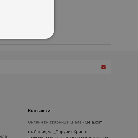
Контакти
Онлайн книжарница Сиела -
Ciela.com
гр. София, ул. „Поручик Христо
иела