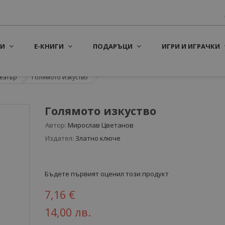
И
Е-КНИГИ
ПОДАРЪЦИ
ИГРИ И ИГРАЧКИ
еатър
Голямото изкуство
Голямото изкуство
Автор:
Мирослав Цветанов
Издател:
Златно ключе
Бъдете първият оценил този продукт
7,16 €
14,00 лв.