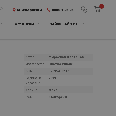
0
Книжарници
0800 1 25 25
ЗА УЧЕНИКА
ЛАЙФСТАЙЛ И IT
Повече
Автор
Мирослав Цветанов
информация
Издателство
Златно ключе
ISBN
9789549023756
Година на
2019
издаване
Корица
мека
Език
български