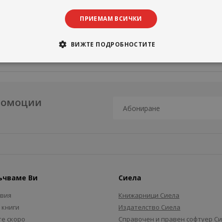
ПРИЕМАМ ВСИЧКИ
ВИЖТЕ ПОДРОБНОСТИТЕ
промоции
ъчваме Ви
Сиела
авия
Книжарници Сиела
 книги
Издателство Сиела
е скоро
Справочен и правен софтуер С