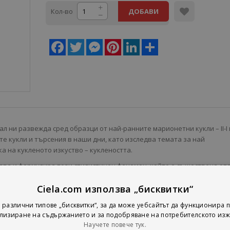
Кол-во
ДОБАВИ
Facebook
Twitter
Messenger
Pinterest
LinkedIn
Share
 ни развежда сред образци от най-ранните марионетни кукли – II-I 
вите кукли и търсения в наши дни, като изследва темата за най
а на кукленото изкуство – куклеността.
зва и формулира този стилистичен феномен, който е съществена от
уство от останалите сценични форми. Развивайки тезата, авторът
Ciela.com използва „бисквитки“
тод за обучение на художник-технолози, които са съществен елемен
и стилистичен феномен, поддържащ жива искрата на това древно и
 различни типове „бисквитки“, за да може уебсайтът да функционира п
лизиране на съдържанието и за подобряване на потребителското изж
Научете повече тук.