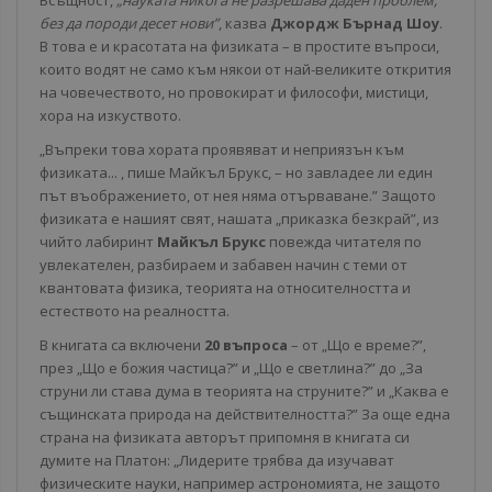
Всъщност,
„науката никога не разрешава даден проблем,
без да породи десет нови”
, казва
Джордж Бърнад Шоу
.
В това е и красотата на физиката – в простите въпроси,
които водят не само към някои от най-великите открития
на човечеството, но провокират и философи, мистици,
хора на изкуството.
„Въпреки това хората проявяват и неприязън към
физиката... , пише Майкъл Брукс, – но завладее ли един
път въображението, от нея няма отърваване.” Защото
физиката е нашият свят, нашата „приказка безкрай”, из
чийто лабиринт
Майкъл Брукс
повежда читателя по
увлекателен, разбираем и забавен начин с теми от
квантовата физика, теорията на относителността и
естеството на реалността.
В книгата са включени
20 въпроса
– от „Що е време?”,
през „Що е божия частица?” и „Що е светлина?” до „За
струни ли става дума в теорията на струните?” и „Каква е
същинската природа на действителността?” За още една
страна на физиката авторът припомня в книгата си
думите на Платон: „Лидерите трябва да изучават
физическите науки, например астрономията, не защото