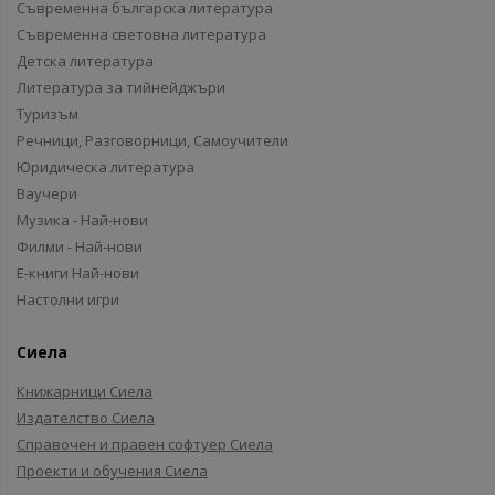
Съвременна българска литература
Съвременна световна литература
Детска литература
Литература за тийнейджъри
Туризъм
Речници, Разговорници, Самоучители
Юридическа литература
Ваучери
Музика - Най-нови
Филми - Най-нови
Е-книги Най-нови
Настолни игри
Сиела
Книжарници Сиела
Издателство Сиела
Справочен и правен софтуер Сиела
Проекти и обучения Сиела