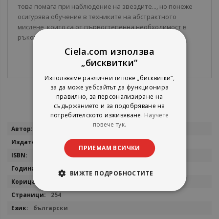
това помага при наблюдение на звездите..., но понеже
осигурява обучение в техниките на абстрактното
мислене, които са от първостепенна необходимост в
ръководството”.
Ciela.com използва
„бисквитки“
Използваме различни типове „бисквитки“,
за да може уебсайтът да функционира
правилно, за персонализиране на
съдържанието и за подобряване на
потребителското изживяване.
Научете
повече тук.
Повече
Майкъл Брукс
информация
Класика и Стил
ПРИЕМАМ ВСИЧКИ
9789543271160
2018
ВИЖТЕ ПОДРОБНОСТИТЕ
твърда
254
български