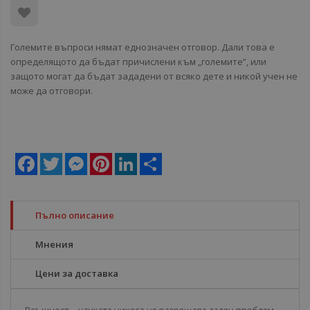
Големите въпроси нямат еднозначен отговор. Дали това е
определящото да бъдат причислени към „големите”, или
защото могат да бъдат зададени от всяко дете и никой учен не
може да отговори.
Facebook
Twitter
Messenger
Pinterest
LinkedIn
Share
Пълно описание
Мнения
Цени за доставка