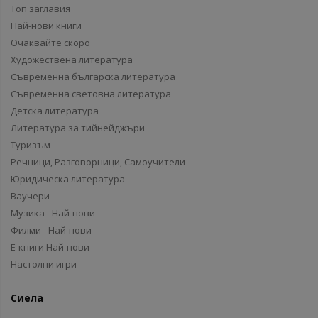
Топ заглавия
Най-нови книги
Очаквайте скоро
Художествена литература
Съвременна българска литература
Съвременна световна литература
Детска литература
Литература за тийнейджъри
Туризъм
Речници, Разговорници, Самоучители
Юридическа литература
Ваучери
Музика - Най-нови
Филми - Най-нови
Е-книги Най-нови
Настолни игри
Сиела