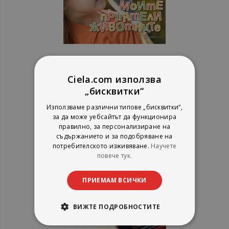
Класика за деца - Моите
приятели животните - CD
Ciela.com използва
„бисквитки“
рейтинг:
Използваме различни типове „бисквитки“,
за да може уебсайтът да функционира
1%
4,35 €
правилно, за персонализиране на
8,51 лв.
съдържанието и за подобряване на
потребителското изживяване.
Научете
повече тук.
ПРИЕМАМ ВСИЧКИ
ВИЖТЕ ПОДРОБНОСТИТЕ