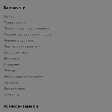
За клиенти
За нас
Общи условия
Политика за поверителност
Онлайн решаване на спорове
Новини и събития
Партньори и приятели
За библиотеки
Доставка
Връщане
Помощ
Често задавани въпроси
Кариера
Дистрибуция
Контакти
Препоръчваме Ви