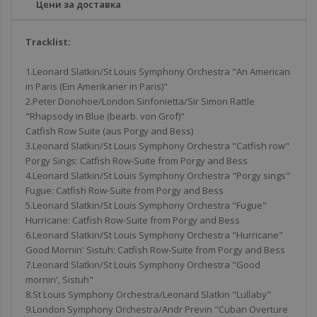
Цени за доставка
Tracklist:
1.Leonard Slatkin/St Louis Symphony Orchestra "An American
in Paris (Ein Amerikaner in Paris)"
2.Peter Donohoe/London Sinfonietta/Sir Simon Rattle
"Rhapsody in Blue (bearb. von Grof)"
Catfish Row Suite (aus Porgy and Bess)
3.Leonard Slatkin/St Louis Symphony Orchestra "Catfish row"
Porgy Sings: Catfish Row-Suite from Porgy and Bess
4.Leonard Slatkin/St Louis Symphony Orchestra "Porgy sings"
Fugue: Catfish Row-Suite from Porgy and Bess
5.Leonard Slatkin/St Louis Symphony Orchestra "Fugue"
Hurricane: Catfish Row-Suite from Porgy and Bess
6.Leonard Slatkin/St Louis Symphony Orchestra "Hurricane"
Good Mornin' Sistuh: Catfish Row-Suite from Porgy and Bess
7.Leonard Slatkin/St Louis Symphony Orchestra "Good
mornin', Sistuh"
8.St Louis Symphony Orchestra/Leonard Slatkin "Lullaby"
9.London Symphony Orchestra/Andr Previn "Cuban Overture