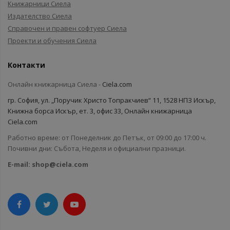
Книжарници Сиела
Издателство Сиела
Справочен и правен софтуер Сиела
Проекти и обучения Сиела
Контакти
Онлайн книжарница Сиела -
Ciela.com
гр. София, ул. „Поручик Христо Топракчиев“ 11, 1528 НПЗ Искър,
Книжна борса Искър, ет. 3, офис 33, Онлайн книжарница
Ciela.com
Работно време: от Понеделник до Петък, от 09:00 до 17:00 ч.
Почивни дни: Събота, Неделя и официални празници.
E-mail:
shop@ciela.com