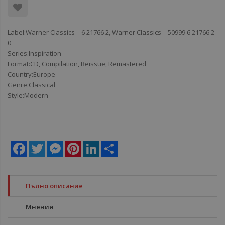
Label:Warner Classics ‎– 6 21766 2, Warner Classics ‎– 50999 6 21766 2
0
Series:Inspiration –
Format:CD, Compilation, Reissue, Remastered
Country:Europe
Genre:Classical
Style:Modern
Facebook
Twitter
Messenger
Pinterest
LinkedIn
Share
Пълно описание
Мнения