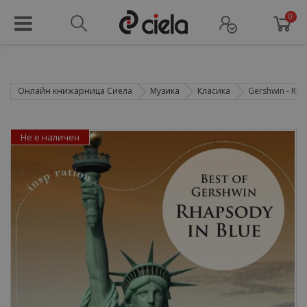
0
Онлайн книжарница Сиела
Музика
Класика
Gershwin - Rhap
Не е наличен