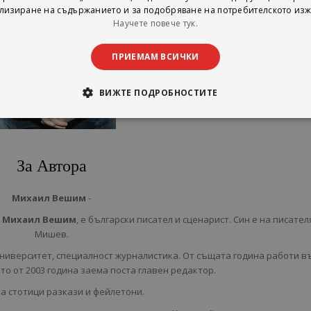
лизиране на съдържанието и за подобряване на потребителското изж
Научете повече тук.
ПРИЕМАМ ВСИЧКИ
ВИЖТЕ ПОДРОБНОСТИТЕ
За Автора
Михаил Вешим
-
и
Михаил Вешим
, е български
писател
и
сценарист
. Син е на писател
Мишев
.
ниверситет, специалност журналистика. От същата година работи в
то от 2003 година заема поста главен редактор.
на стотици разкази и фейлетони.