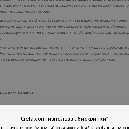
 писателя хуморист. Текстовете, родени само от вица на деня, бързо ги
ват не с години, а с часове.
донският китарист Влатко Стефановски, каза в едно интервю, че човек,
еуморно дори пясъка на плажа, накрая ще намери часовник „Ролекс“.
ресявам думички и песъчинки смешки, но „Ролекс“ не излезе, не наме
.
 на читателя да пресее написаното – може пък някъде из страниците 
 Или пясъчен часовник, който да показва как изтича времето – на автор
 кой е вече за изхвърляне – текстовете или направо авторът им.
ии: Дамян Дамянов
Ciela.com използва „бисквитки“
 различни типове „бисквитки“, за да може уебсайтът да функционира п