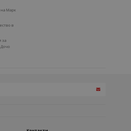
 на Марк
ество в
и за
 Дочо
Контакти