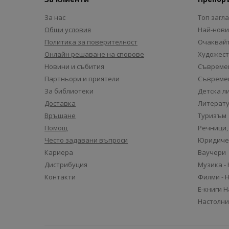
За нас
Топ загл
Общи условия
Най-нови
Политика за поверителност
Очаквайт
Онлайн решаване на спорове
Художест
Новини и събития
Съвремен
Партньори и приятели
Съвремен
За библиотеки
Детска л
Доставка
Литерату
Връщане
Туризъм
Помощ
Речници,
Често задавани въпроси
Юридиче
Кариера
Ваучери
Дистрибуция
Музика -
Контакти
Филми - 
Е-книги 
Настолни