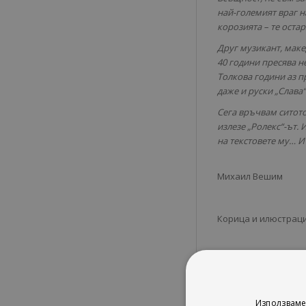
най-големият враг на
корозията – те остаря
Друг музикант, маке
40 години пресява н
Толкова години аз п
даже и руски „Слава“
Сега връчвам ситото
излезе „Ролекс“-ът.
на текстовете му… И
Михаил Вешим
Корица и илюстрац
Използваме