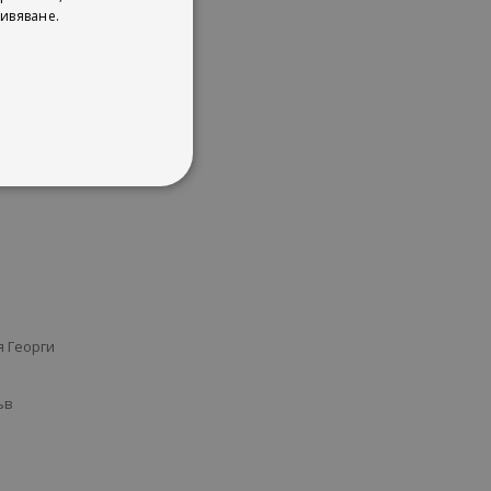
ивяване.
я
Георги
ъв