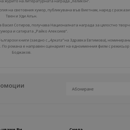
 на журито на литературната награда „Хеликон“.
огия на световния хумор, публикувана във Виетнам, наред с разкази
Твен и Уди Алън.
а Васил Сотиров, получава Националната награда за цялостно творч
хумора и сатирата „Райко Алексиев“.
български книги (заедно с
„Арката“
на Здравка Евтимова), номиниран
. По романа е направен сценарият на едноименния филм с режисьор
Боджаков.
промоции
ъчваме Ви
Сиела