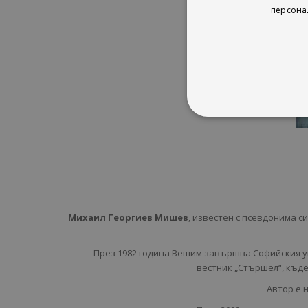
персона
Михаил Георгиев Мишев
, известен с псевдонима с
През 1982 година Вешим завършва Софийския у
вестник „Стършел“, къде
Автор е 