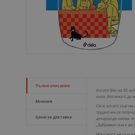
Пълно описание
Когато бях на 30, х
кило, без много да 
Мнения
Сега, когато съм на 
трудно ми се получа
Цени за доставка
докарал до онова по
„Забравил съм к`во т
Всъщност, не съм за