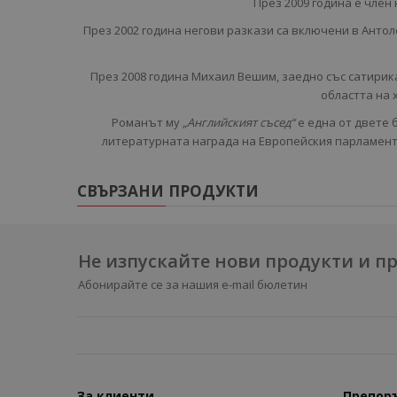
През 2009 година е член
През 2002 година негови разкази са включени в Антол
През 2008 година Михаил Вешим, заедно със сатирик
областта на 
Романът му
„Английският съсед“
е една от двете 
литературната награда на Европейския парламент
СВЪРЗАНИ ПРОДУКТИ
Не изпускайте нови продукти и 
Абонирайте се за нашия e-mail бюлетин
За клиенти
Препор