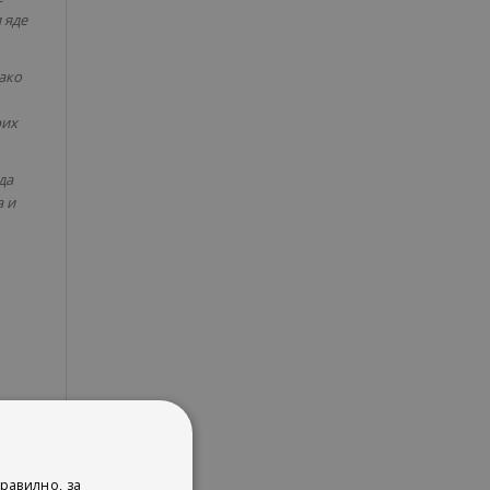
 яде
 ако
рих
да
а и
равилно, за