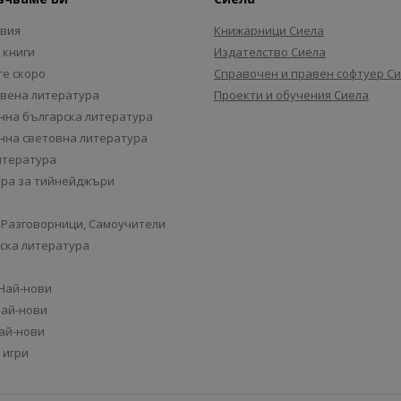
авия
Книжарници Сиела
 книги
Издателство Сиела
е скоро
Справочен и правен софтуер С
вена литература
Проекти и обучения Сиела
на българска литература
на световна литература
итература
ра за тийнейджъри
 Разговорници, Самоучители
ска литература
 Най-нови
Най-нови
Най-нови
 игри