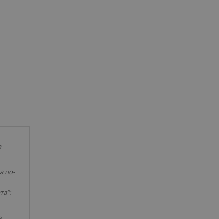
а
а по-
та“:
е