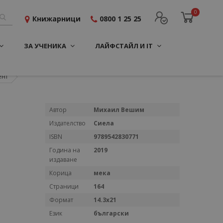
0
Книжарници
0800 1 25 25
ЗА УЧЕНИКА
ЛАЙФСТАЙЛ И IT
ент
Повече
Автор
Михаил Вешим
информация
Издателство
Сиела
ISBN
9789542830771
Година на
2019
издаване
Корица
мека
Страници
164
Формат
14.3x21
Език
български