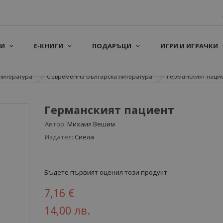
И
Е-КНИГИ
ПОДАРЪЦИ
ИГРИ И ИГРАЧКИ
литература
Съвременна българска литература
Германският паци
Германският пациент
Автор:
Михаил Вешим
Издател:
Сиела
Бъдете първият оценил този продукт
7,16 €
14,00 лв.