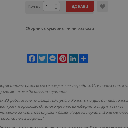
Кол-во
ДОБАВИ
Сборник с хумористични разкази
Facebook
Twitter
Messenger
Pinterest
LinkedIn
Share
умористичните разкази ми се виждаха лесна работа. И ги пишех почти н
му мисля – може би по един седмично.
2 х 30, работата не изглежда тъй проста. Колкото по-дълго пиша, толков
ват кратките разкази. От много лутания из лабиринта от думи съм се
ложение, за което пее блусарят Камен Кацата в парчето „Боли ме глава
ърся, но не е к`во да е…”
бравил – търся онзи хумор, дето ръжда не хваща. Ръждата на времето 