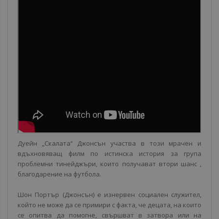
Дуейн „Скалата“ Джонсън участва в този мрачен и
вдъхновяващ филм по истинска история за група
проблемни тинейджъри, които получават втори шанс ,
благодарение на футбола.
Шон Портър (Джонсън) е изнервен социален служител,
който не може да се примири с факта, че децата, на които
се опитва да помогне, свършват в затвора или на