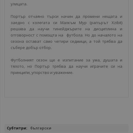
улицата.
Портър отчаяно търси начин да промени нещата и
заедно с колегата си Малкъм Мур (рапърът Xzibit)
решава да научи тинейджърите на дисциплина и
отговорност с помощта на футбола. Но до началото на
сезона остават само четири седмици, а той трябва да
събере добър отбор.
Футболният сезон ще е изпитание за ума, душата и
тялото, но Портър трябва да научи играчите си на
принципи, упорство и уважение.
Повече
български