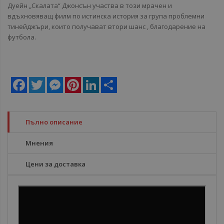
Дуейн „Скалата“ Джонсън участва в този мрачен и
вдъхновяващ филм по истинска история за група проблемни
тинейджъри, които получават втори шанс , благодарение на
футбола.
Facebook
Twitter
Messenger
Pinterest
LinkedIn
Share
Пълно описание
Мнения
Цени за доставка