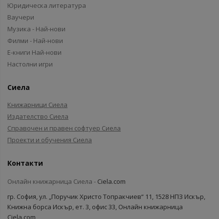
Юридическа литература
Ваучери
Музика - Най-нови
Филми - Най-нови
Е-книги Най-нови
Настолни игри
Сиела
Книжарници Сиела
Издателство Сиела
Справочен и правен софтуер Сиела
Проекти и обучения Сиела
Контакти
Онлайн книжарница Сиела -
Ciela.com
гр. София, ул. „Поручик Христо Топракчиев“ 11, 1528 НПЗ Искър,
Книжна борса Искър, ет. 3, офис 33, Онлайн книжарница
Ciela.com