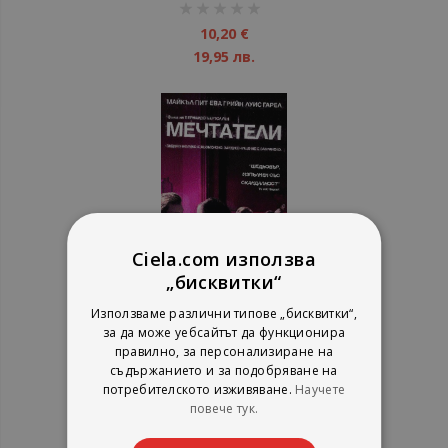
рейтинг:
1%
10,20 €
19,95 лв.
Ciela.com използва
„бисквитки“
Използваме различни типове „бисквитки“,
Мечтатели. The Dreamers (DVD)
за да може уебсайтът да функционира
правилно, за персонализиране на
съдържанието и за подобряване на
потребителското изживяване.
Научете
Александра Видео
повече тук.
рейтинг:
1%
6,62 €