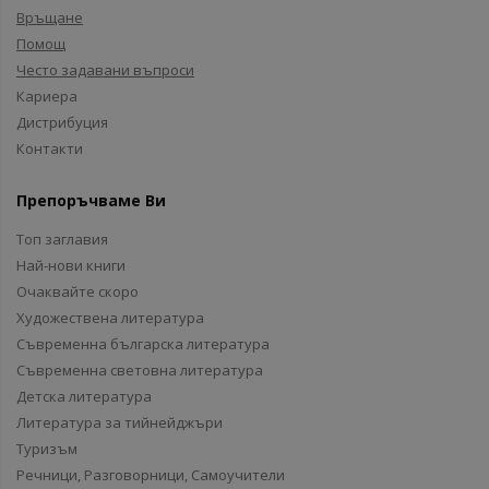
Връщане
Помощ
Често задавани въпроси
Кариера
Дистрибуция
Контакти
Препоръчваме Ви
Топ заглавия
Най-нови книги
Очаквайте скоро
Художествена литература
Съвременна българска литература
Съвременна световна литература
Детска литература
Литература за тийнейджъри
Туризъм
Речници, Разговорници, Самоучители