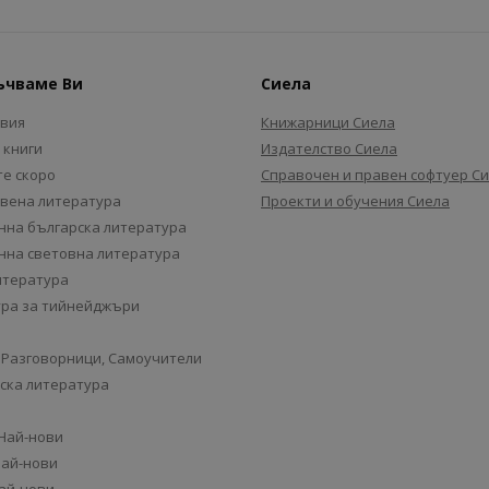
ъчваме Ви
Сиела
авия
Книжарници Сиела
 книги
Издателство Сиела
е скоро
Справочен и правен софтуер С
вена литература
Проекти и обучения Сиела
на българска литература
на световна литература
итература
ра за тийнейджъри
 Разговорници, Самоучители
ска литература
 Най-нови
Най-нови