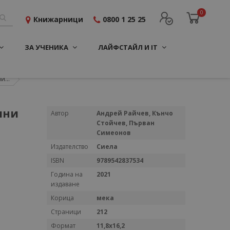
0
Книжарници
0800 1 25 25
ЗА УЧЕНИКА
ЛАЙФСТАЙЛ И IT
...
ини
Повече
Автор
Андрей Райчев, Кънчо
информация
Стойчев, Първан
Симеонов
Издателство
Сиела
ISBN
9789542837534
Година на
2021
издаване
Корица
мека
Страници
212
Формат
11,8x16,2