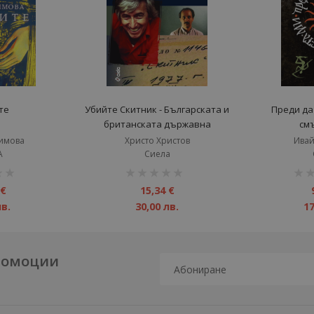
те
Убийте Скитник - Българската и
Преди да 
британската държавна
см
политика по случая Георги
имова
Христо Христов
Ивай
Марков
А
Сиела
рейтинг:
рейт
1%
1%
 €
15,34 €
лв.
30,00 лв.
17
промоции