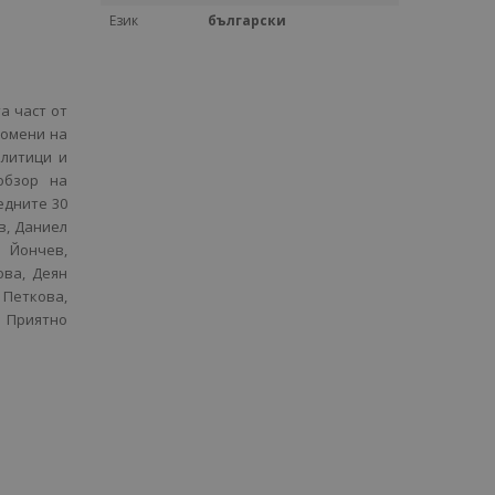
Език
български
а част от
помени на
литици и
обзор на
едните 30
в, Даниел
 Йончев,
ва, Деян
Петкова,
 Приятно