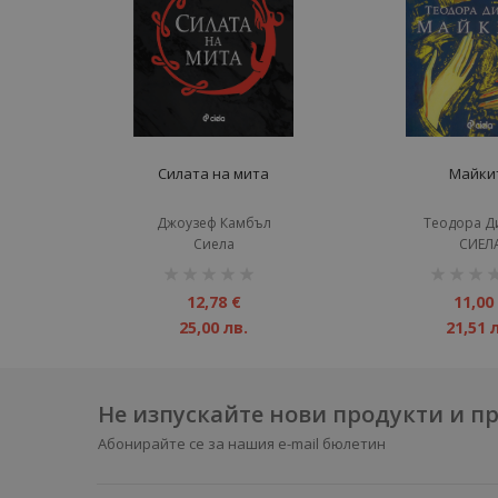
Силата на мита
Майки
Джоузеф Камбъл
Теодора Д
Сиела
СИЕЛ
рейтинг:
рейтинг:
1%
1%
12,78 €
11,00
25,00 лв.
21,51 
Не изпускайте нови продукти и 
Абонирайте се за нашия e-mail бюлетин