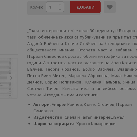
Кол-во
ДОБАВИ
„Галъп интернешънъл“ е вече 30 години тук! В първат
тази юбилейна книжка са публикувани за пръв път с
Андрей Райчев и Кънчо Стойчев за българските по
общественото мнение. Втората част е забавен 
Първан Симеонов с доста любопитни графики за посл
години. А в третата част са гласовете на Иван Кръсте
Вълчев, Георги Лозанов, Бойко Василев, Владимир
Петър-Емил Митев, Марчела Абрашева, Мила Николо
Деянов, Борис Попиванов, Юлиана Гальова, Яница 
Светлин Тачев. Книгата има и английско резюме.
четене! И гледане – има и картинки.
Автори:
Андрей Райчев, Кънчо Стойчев, Първан
Симеонов
Издателство:
Сиела и Галъп интернешънъл
Шарж на корицата
: Христо Комарницки