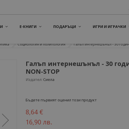
И
Е-КНИГИ
ПОДАРЪЦИ
ИГРИ И ИГРАЧКИ
итика
Социология и политология
Галъп интернешънъл - 30 години
Галъп интернешънъл - 30 год
NON-STOP
Издател:
Сиела
Бъдете първият оценил този продукт
8,64 €
16,90 лв.