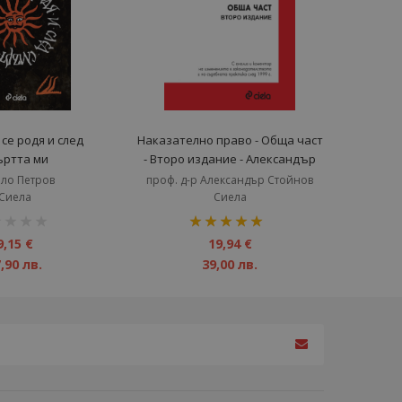
се родя и след
Наказателно право - Обща част
ъртта ми
- Второ издание - Александър
Стойнов
ло Петров
проф. д-р Александър Стойнов
Сиела
Сиела
инг:
рейтинг:
100%
9,15 €
19,94 €
,90 лв.
39,00 лв.