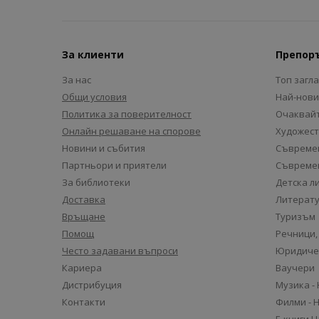
За клиенти
Препор
За нас
Топ загл
Общи условия
Най-нови
Политика за поверителност
Очаквайт
Онлайн решаване на спорове
Художест
Новини и събития
Съвремен
Партньори и приятели
Съвремен
За библиотеки
Детска л
Доставка
Литерату
Връщане
Туризъм
Помощ
Речници,
Често задавани въпроси
Юридиче
Кариера
Ваучери
Дистрибуция
Музика -
Контакти
Филми - 