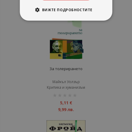
ВИЖТЕ ПОДРОБНОСТИТЕ
За толерирането
Майкъл Уолзър
Критика и хуманизъм
рейтинг:
1%
5,11 €
9,99 лв.