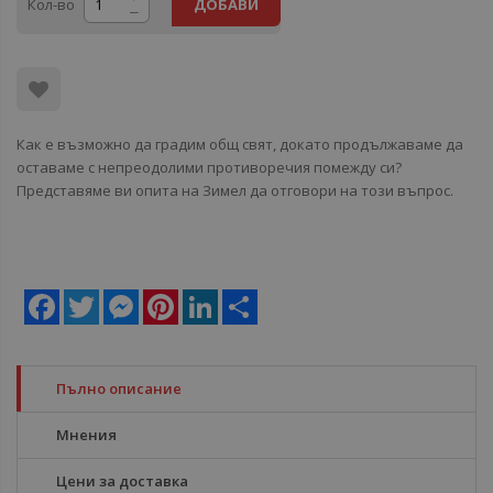
Кол-во
ДОБАВИ
Как е възможно да градим общ свят, докато продължаваме да
оставаме с непреодолими противоречия помежду си?
Представяме ви опита на Зимел да отговори на този въпрос.
Facebook
Twitter
Messenger
Pinterest
LinkedIn
Share
Пълно описание
Мнения
Цени за доставка