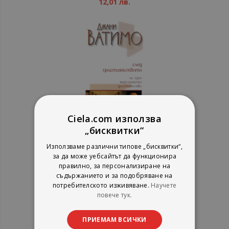
12,01 лв.
Ciela.com използва
„бисквитки“
След християнството - За едно
Използваме различни типове „бисквитки“,
нерелигиозно християнство
за да може уебсайтът да функционира
Джани Ватимо
правилно, за персонализиране на
Критика и хуманизъм
съдържанието и за подобряване на
рейтинг:
потребителското изживяване.
Научете
повече тук.
1%
5,11 €
9,99 лв.
ПРИЕМАМ ВСИЧКИ