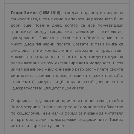
Георг Зимел (1858-1918)
е сред легендарните фигури на
социологията, и то не само в епохата на раждането й, но
дори още повече днес, когато са все по-невидими
границите между социология, философия, психология,
културология. Защото текстовете на Зимел навлизат в
много дисциплинарни полета. Eсетата в тази книга са
смислово, а не хронологично свързани и представят
множество страни от неговото над тридесетгодишно
размишляване върху експанзиращата модерност. В тях
Зимел ювелирно – включително като слог – плете своите
диагнози на социалното около теми като „кокетството“ и
„трапезата“, „модата“ и „благодарността“, „верността“ и
„дискретността“, „лицето“ и „рамката“…
Сборникът съдържа и исторически важния текст, с който
Зимел открива Първия конгрес на Германското общество
по социология. Тези малки форми са писани за читатели
от кръгове, далеч надхвърлящи академичните. Такива
читатели търсят и тук, днес.