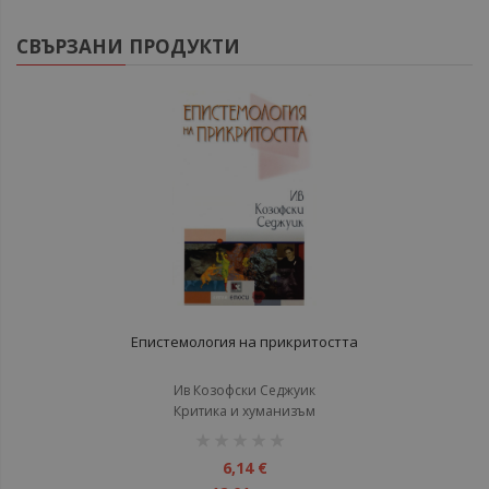
СВЪРЗАНИ ПРОДУКТИ
Епистемология на прикритостта
Ив Козофски Седжуик
Критика и хуманизъм
рейтинг:
1%
6,14 €