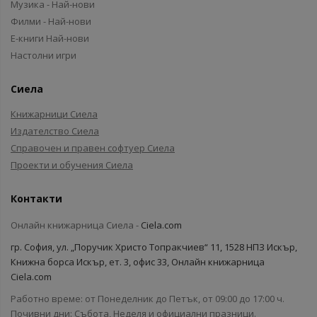
Музика - Най-нови
Филми - Най-нови
Е-книги Най-нови
Настолни игри
Сиела
Книжарници Сиела
Издателство Сиела
Справочен и правен софтуер Сиела
Проекти и обучения Сиела
Контакти
Онлайн книжарница Сиела -
Ciela.com
гр. София, ул. „Поручик Христо Топракчиев“ 11, 1528 НПЗ Искър,
Книжна борса Искър, ет. 3, офис 33, Онлайн книжарница
Ciela.com
Работно време: от Понеделник до Петък, от 09:00 до 17:00 ч.
Почивни дни: Събота, Неделя и официални празници.