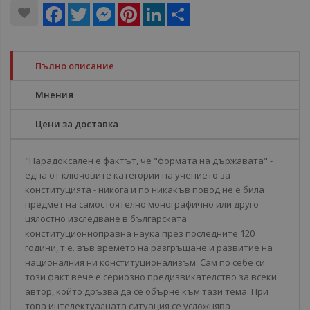
Facebook
Twitter
Messenger
Pinterest
LinkedIn
Share
Пълно описание
Мнения
Цени за доставка
"Парадоксален е фактът, че "формата на държавата" -
една от ключовите категории на учението за
конституцията - никога и по никакъв повод не е била
предмет на самостоятелно монографично или друго
цялостно изследване в българската
конституционноправна наука през последните 120
години, т.е. във времето на разгръщане и развитие на
националния ни конституционализъм. Сам по себе си
този факт вече е сериозно предизвикателство за всеки
автор, който дръзва да се обърне към тази тема. При
това интелектуалната ситуация се усложнява