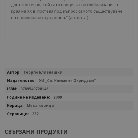
допълнително, тъй като процесът на глобализация в
края на XX в. поставя под въпрос самото съществуване
на националната държава." (авторът)
Повече
Георги Близнашки
информация
УИ „Св. Климент Охридски“
9789540728148
2009
Мека корица
232
СВЪРЗАНИ ПРОДУКТИ