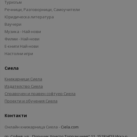
Туризъм
Речници, Разговорници, Самоучители
Юридическа литература
Ваучери
Музика - Най-нови
Филми - Най-нови
Е-книги Най-нови
Настолни игри
Сиела
Книжарници Сиела
Издателство Сиела
Справочен и правен софтуер Сиела
Проекти и обучения Сиела
Контакти
Онлайн книжарница Сиела -
Ciela.com
гр. София, ул. „Поручик Христо Топракчиев“ 11, 1528 НПЗ Искър,