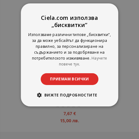
Ciela.com използва
„бисквитки“
Използваме различни типове „бисквитки“,
за да може уебсайтът да функционира
правилно, за персонализиране на
съдържанието и за подобряване на
потребителското изживяване.
Научете
повече тук.
Актуални проблеми на
ПРИЕМАМ ВСИЧКИ
трудовото и осигурителното
право Т.1
ВИЖТЕ ПОДРОБНОСТИТЕ
УИ "Св. Климент Охридски"
рейтинг:
1%
7,67 €
15,00 лв.