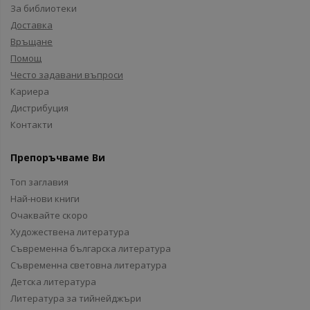
За библиотеки
Доставка
Връщане
Помощ
Често задавани въпроси
Кариера
Дистрибуция
Контакти
Препоръчваме Ви
Топ заглавия
Най-нови книги
Очаквайте скоро
Художествена литература
Съвременна българска литература
Съвременна световна литература
Детска литература
Литература за тийнейджъри