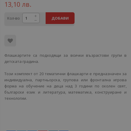
13,10 лв.
Кол-во
ДОБАВИ
Флашкартите са подходящи за всички възрастови групи в
детската градина.
Този комплект от 20 тематични флашкарти е предназначен за
индивидуална, партньорска, групова или фронтална игрова
форма на обучение на деца над 3 години по околен свят,
български език и литература, математика, конструиране и
технологии.