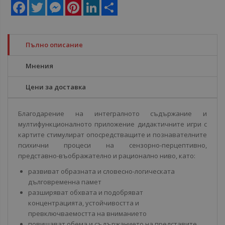
Facebook
Twitter
Messenger
Pinterest
LinkedIn
Share
Пълно описание
Мнения
Цени за доставка
Благодарение на интегралното съдържание и
мултифункционалното приложение дидактичните игри с
картите стимулират опосредстващите и познавателните
психични процеси на сензорно-перцептивно,
представно-въображателно и рационално ниво, като:
развиват образната и словесно-логическата
дълговременна памет
разширяват обхвата и подобряват
концентрацията, устойчивостта и
превключваемостта на вниманието
повишават обема и съдържанието на представите