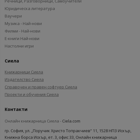
Речници, Разговорници, Самоучители
Юридическа литература
Ваучери
Музика - Най-нови
Филми - Най-нови
Е-книги Най-нови
Настолни игри
Сиела
Книжарници Сиела
Издателство Сиела
Справочен и правен софтуер Сиела
Проекти и обучения Сиела
Контакти
Онлайн книжарница Сиела -
Ciela.com
гр. София, ул. „Поручик Христо Топракчиев“ 11, 1528 НПЗ Искър,
Книжна борса Искър, ет. 3, офис 33, Онлайн книжарница