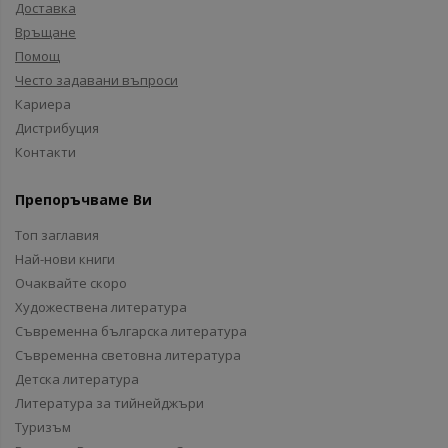
Доставка
Връщане
Помощ
Често задавани въпроси
Кариера
Дистрибуция
Контакти
Препоръчваме Ви
Топ заглавия
Най-нови книги
Очаквайте скоро
Художествена литература
Съвременна българска литература
Съвременна световна литература
Детска литература
Литература за тийнейджъри
Туризъм