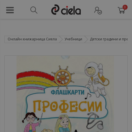
0
Онлайн книжарница Сиела
Учебници
Детски градини и пре