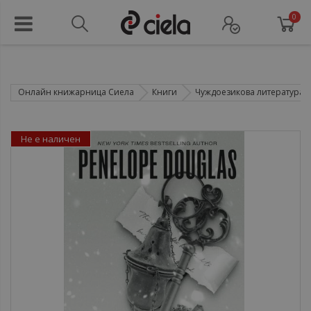
0
Онлайн книжарница Сиела
Книги
Чуждоезикова литература
Не е наличен