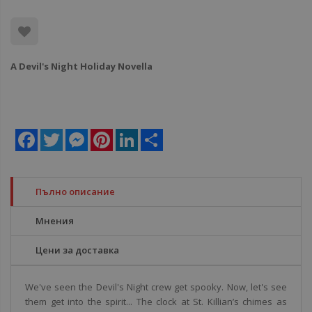
A Devil's Night Holiday Novella
Facebook
Twitter
Messenger
Pinterest
LinkedIn
Share
Пълно описание
Мнения
Цени за доставка
We've seen the Devil's Night crew get spooky. Now, let's see
them get into the spirit... The clock at St. Killian’s chimes as