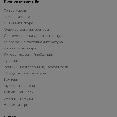
Препоръчваме Ви
Топ заглавия
Най-нови книги
Очаквайте скоро
Художествена литература
Съвременна българска литература
Съвременна световна литература
Детска литература
Литература за тийнейджъри
Туризъм
Речници, Разговорници, Самоучители
Юридическа литература
Ваучери
Музика - Най-нови
Филми - Най-нови
Е-книги Най-нови
Настолни игри
Сиела