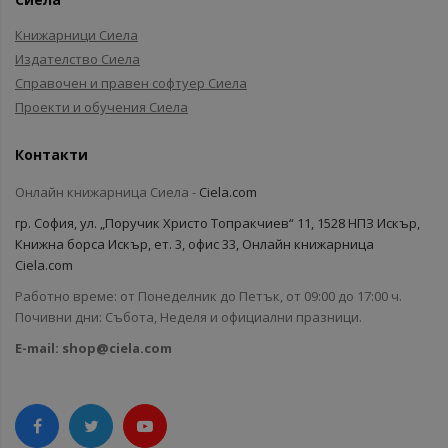
Книжарници Сиела
Издателство Сиела
Справочен и правен софтуер Сиела
Проекти и обучения Сиела
Контакти
Онлайн книжарница Сиела -
Ciela.com
гр. София, ул. „Поручик Христо Топракчиев“ 11, 1528 НПЗ Искър,
Книжна борса Искър, ет. 3, офис 33, Онлайн книжарница
Ciela.com
Работно време: от Понеделник до Петък, от 09:00 до 17:00 ч.
Почивни дни: Събота, Неделя и официални празници.
E-mail:
shop@ciela.com