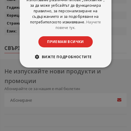
за да може уебсайтът да функционира
2024
правилно, за персонализиране на
мека
съдържанието и за подобряване на
потребителското изживяване.
Научете
124
повече тук.
английски
ПРИЕМАМ ВСИЧКИ
СВЪРЗАНИ ПРОДУКТИ
ВИЖТЕ ПОДРОБНОСТИТЕ
Не изпускайте нови продукти и
промоции
Абонирайте се за нашия e-mail бюлетин