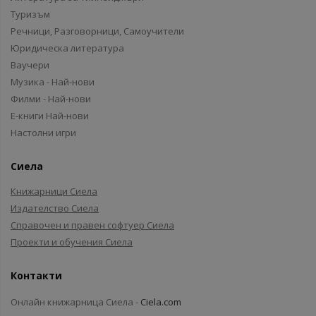
Туризъм
Речници, Разговорници, Самоучители
Юридическа литература
Ваучери
Музика - Най-нови
Филми - Най-нови
Е-книги Най-нови
Настолни игри
Сиела
Книжарници Сиела
Издателство Сиела
Справочен и правен софтуер Сиела
Проекти и обучения Сиела
Контакти
Онлайн книжарница Сиела -
Ciela.com