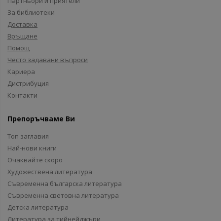
Партньори и приятели
За библиотеки
Доставка
Връщане
Помощ
Често задавани въпроси
Кариера
Дистрибуция
Контакти
Препоръчваме Ви
Топ заглавия
Най-нови книги
Очаквайте скоро
Художествена литература
Съвременна българска литература
Съвременна световна литература
Детска литература
Литература за тийнейджъри