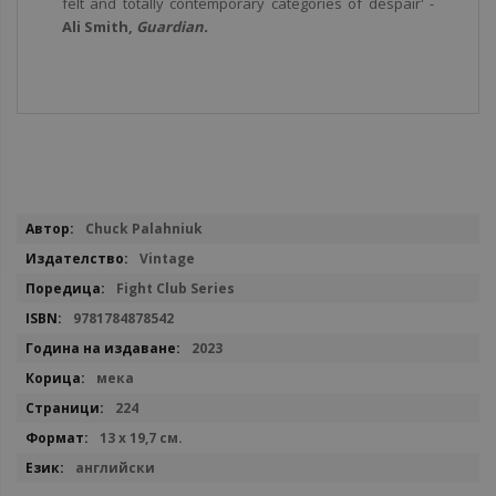
felt and totally contemporary categories of despair' -
Ali Smith,
Guardian.
Повече
Chuck Palahniuk
информация
Vintage
Fight Club Series
9781784878542
2023
мека
224
13 х 19,7 см.
английски