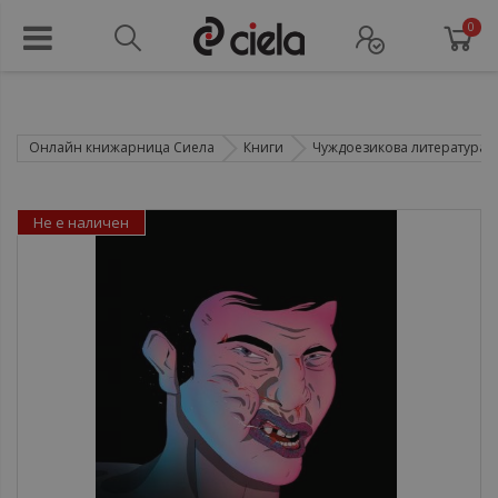
0
Онлайн книжарница Сиела
Книги
Чуждоезикова литература
Не е наличен