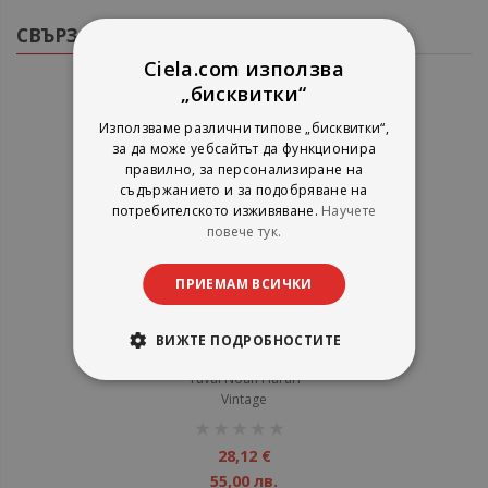
СВЪРЗАНИ ПРОДУКТИ
Ciela.com използва
„бисквитки“
Използваме различни типове „бисквитки“,
за да може уебсайтът да функционира
правилно, за персонализиране на
съдържанието и за подобряване на
потребителското изживяване.
Научете
повече тук.
ПРИЕМАМ ВСИЧКИ
Yuval Noah Harari Box Set
ВИЖТЕ ПОДРОБНОСТИТЕ
Yuval Noah Harari
Vintage
рейтинг:
1%
28,12 €
55,00 лв.