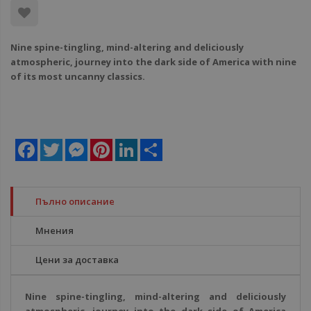
Nine spine-tingling, mind-altering and deliciously
atmospheric, journey into the dark side of America with nine
of its most uncanny classics.
Facebook
Twitter
Messenger
Pinterest
LinkedIn
Share
Пълно описание
Мнения
Цени за доставка
Nine spine-tingling, mind-altering and deliciously