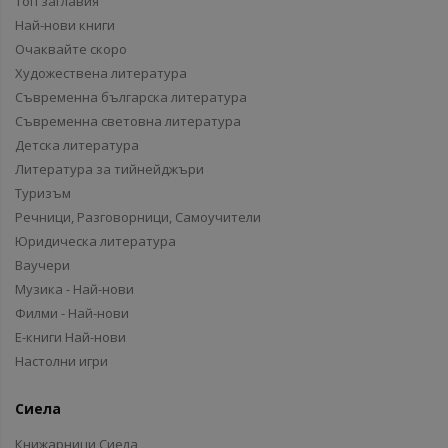
Топ заглавия
Най-нови книги
Очаквайте скоро
Художествена литература
Съвременна българска литература
Съвременна световна литература
Детска литература
Литература за тийнейджъри
Туризъм
Речници, Разговорници, Самоучители
Юридическа литература
Ваучери
Музика - Най-нови
Филми - Най-нови
Е-книги Най-нови
Настолни игри
Сиела
Книжарници Сиела