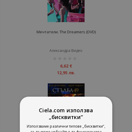
Мечтатели. The Dreamers (DVD)
Александра Видео
рейтинг:
1%
6,62 €
12,95 лв.
Ciela.com използва
„бисквитки“
Използваме различни типове „бисквитки“,
за да може уебсайтът да функционира