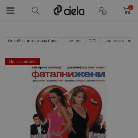
0
Онлайн книжарница Сиела
Филми
DVD
Фатални жени (D
Не е наличен