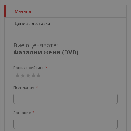
Мнения
Цени за доставка
Вие оценявате:
Фатални жени (DVD)
Вашият рейтинг
1
2
3
4
5
Псевдоним
звезда
звезди
звезди
звезди
звезди
Заглавие