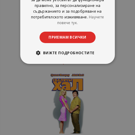
правилно, за персонализиране на
съдържанието и за подобряване на
потребителското изживяване.
Научете
Стълба 49. Ladder 49 (DVD)
повече тук.
ПРИЕМАМ ВСИЧКИ
Александра Видео
рейтинг:
ВИЖТЕ ПОДРОБНОСТИТЕ
1%
10,20 €
19,95 лв.