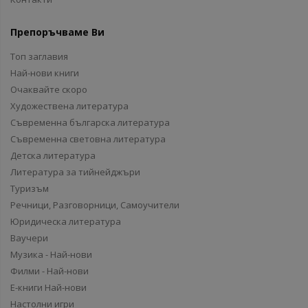
Препоръчваме Ви
Топ заглавия
Най-нови книги
Очаквайте скоро
Художествена литература
Съвременна българска литература
Съвременна световна литература
Детска литература
Литература за тийнейджъри
Туризъм
Речници, Разговорници, Самоучители
Юридическа литература
Ваучери
Музика - Най-нови
Филми - Най-нови
Е-книги Най-нови
Настолни игри