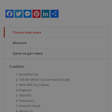
Facebook
Twitter
Messenger
Pinterest
LinkedIn
Share
Пълно описание
Мнения
Цени за доставка
Tracklist:
Beautiful Lie;
Tell Me When You've Had Enough;
Who Will You Follow;
Rapture;
Afterlife;
Sanctuary;
How Do I Heal;
About Us;