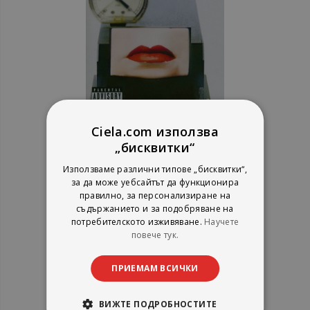
Ciela.com използва
Red Hot Chili Peppers ‎- Greatest
„бисквитки“
Hits - CD
Използваме различни типове „бисквитки“,
за да може уебсайтът да функционира
рейтинг:
правилно, за персонализиране на
съдържанието и за подобряване на
1%
9,71 €
потребителското изживяване.
Научете
18,99 лв.
повече тук.
ПРИЕМАМ ВСИЧКИ
ВИЖТЕ ПОДРОБНОСТИТЕ