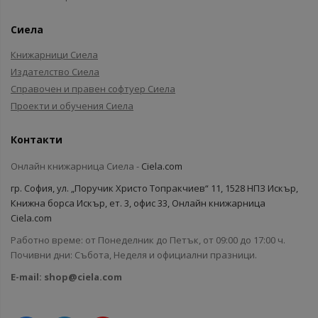
Сиела
Книжарници Сиела
Издателство Сиела
Справочен и правен софтуер Сиела
Проекти и обучения Сиела
Контакти
Онлайн книжарница Сиела -
Ciela.com
гр. София, ул. „Поручик Христо Топракчиев“ 11, 1528 НПЗ Искър,
Книжна борса Искър, ет. 3, офис 33, Онлайн книжарница
Ciela.com
Работно време: от Понеделник до Петък, от 09:00 до 17:00 ч.
Почивни дни: Събота, Неделя и официални празници.
E-mail:
shop@ciela.com