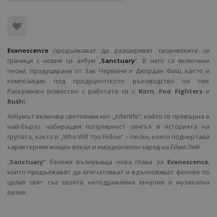
Evanescence
продължават да разширяват творческите си
граници с новия си албум „
Sanctuary
“. В него са включени
песни, продуцирани от Зак Червини и Джордан Фиш, както и
композиции под продуцентското ръководство на Ник
Раскулинеч (известен с работата си с
Korn
,
Foo Fighters
и
Rush
).
Албумът включва световния хит „Afterlife“, който се превърна в
най-бързо набиращия популярност сингъл в историята на
групата, както и „Who Will You Follow“ – песен, която подчертава
характерния мощен вокал и емоционален заряд на Ейми Лий.
„
Sanctuary
“ бележи вълнуваща нова глава за
Evanescence
,
които продължават да впечатляват и вдъхновяват фенове по
целия свят със своята неподражаема енергия и музикална
визия.