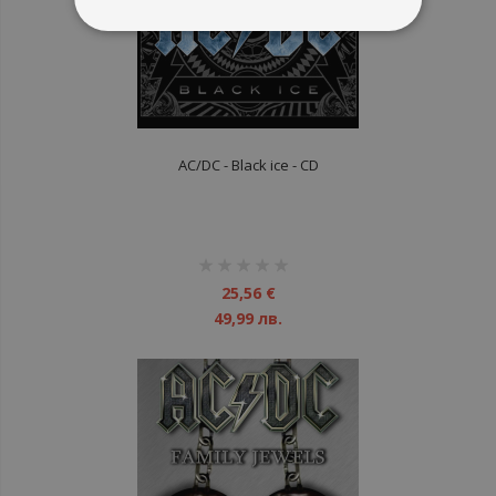
AC/DC - Black ice - CD
рейтинг:
1%
25,56 €
49,99 лв.