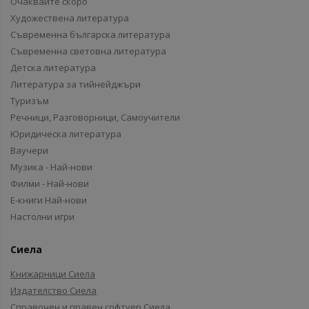
Очаквайте скоро
Художествена литература
Съвременна българска литература
Съвременна световна литература
Детска литература
Литература за тийнейджъри
Туризъм
Речници, Разговорници, Самоучители
Юридическа литература
Ваучери
Музика - Най-нови
Филми - Най-нови
Е-книги Най-нови
Настолни игри
Сиела
Книжарници Сиела
Издателство Сиела
Справочен и правен софтуер Сиела