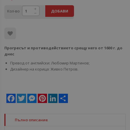
Кол-во
ДОБАВИ
Прогресът и противодействието срещу него от 1600 г. до
днес
Превод от английски: Любомир Мартинов;
Дизайнер на корица: Живко Петров.
Facebook
Twitter
Messenger
Pinterest
LinkedIn
Share
Пълно описание