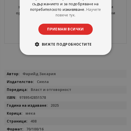
диагноза на настоящето. Тази книга е
съдържанието и за подобряване на
задължително четиво за всеки, който търси
потребителското изживяване.
Научете
ориентир в хаоса на революционните промени
повече тук.
около нас.
ПРИЕМАМ ВСИЧКИ
ВИЖТЕ ПОДРОБНОСТИТЕ
Повече
Фарийд Закария
информация
Сиела
Власт и отговорност
9789542851578
2025
мека
408
70/100/16