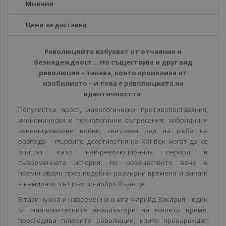
Мнения
Цени за доставка
Революциите избухват от отчаяние и
безнадеждност... Но съществува и друг вид
революция – такава, която произлиза от
изобилието – и това е революцията на
идентичността.
Популистка ярост, идеологически противопоставяния,
икономически и технологични сътресения, хибридни и
конвенционални войни, световен ред на ръба на
разпада – първите десетилетия на XXI век могат да се
опишат като най-революционния период в
съвременната история. Но човечеството вече е
преминавало през подобни размирни времена и винаги
е намирало път към по-добро бъдеще.
В тази нужна и навременна книга Фарийд Закария – един
от най-влиятелните анализатори на нашето време,
проследява големите революции, които пренареждат