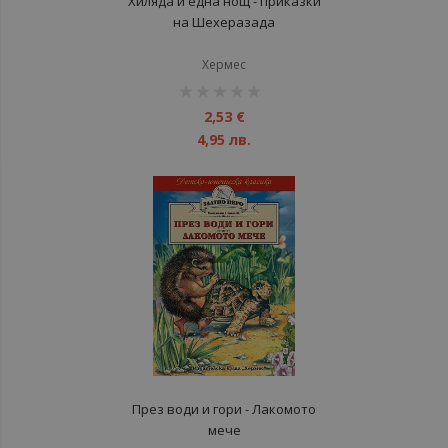
Хиляда и една нощ - приказки
на Шехеразада
Хермес
рейтинг:
1%
2,53 €
4,95 лв.
През води и гори - Лакомото
мече