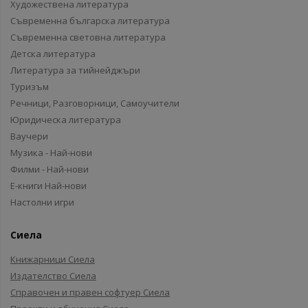
Художествена литература
Съвременна българска литература
Съвременна световна литература
Детска литература
Литература за тийнейджъри
Туризъм
Речници, Разговорници, Самоучители
Юридическа литература
Ваучери
Музика - Най-нови
Филми - Най-нови
Е-книги Най-нови
Настолни игри
Сиела
Книжарници Сиела
Издателство Сиела
Справочен и правен софтуер Сиела