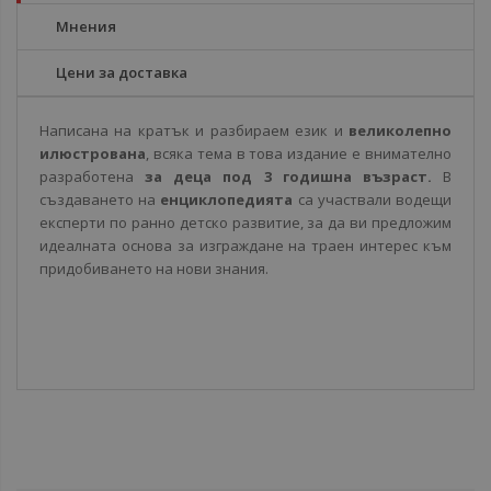
Мнения
Цени за доставка
Написана на кратък и разбираем език и
великолепно
илюстрована
, всяка тема в това издание е внимателно
разработена
за деца под 3 годишна възраст.
В
създаването на
енциклопедията
са участвали водещи
експерти по ранно детско развитие, за да ви предложим
идеалната основа за изграждане на траен интерес към
придобиването на нови знания.