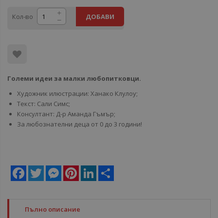
Кол-во
ДОБАВИ
Големи идеи за малки любопитковци.
Художник илюстрации: Ханако Клулоу;
Текст: Сали Симс;
Консултант: Д-р Аманда Гъмър;
За любознателни деца от 0 до 3 години!
Facebook
Twitter
Messenger
Pinterest
LinkedIn
Share
Пълно описание