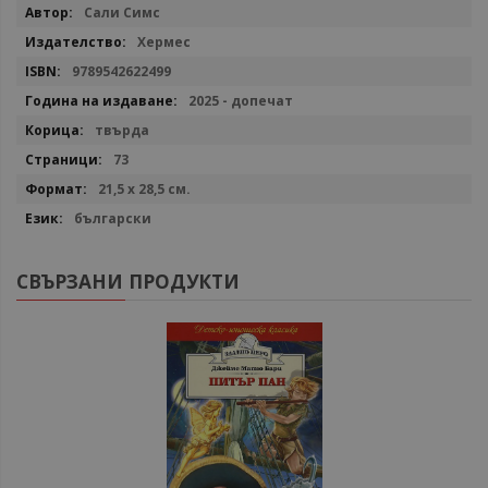
Повече
Сали Симс
информация
Хермес
9789542622499
2025 - допечат
твърда
73
21,5 х 28,5 см.
български
СВЪРЗАНИ ПРОДУКТИ