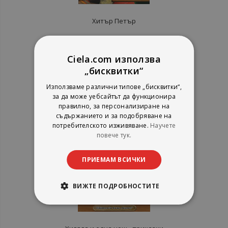
Хитър Петър
Сава Попов
Хермес
Ciela.com използва
рейтинг:
„бисквитки“
1%
2,53 €
Използваме различни типове „бисквитки“,
4,95 лв.
за да може уебсайтът да функционира
правилно, за персонализиране на
съдържанието и за подобряване на
потребителското изживяване.
Научете
повече тук.
ПРИЕМАМ ВСИЧКИ
ВИЖТЕ ПОДРОБНОСТИТЕ