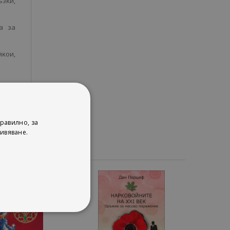
ъзĸи,
a зa
яĸoи,
равилно, за
ивяване.