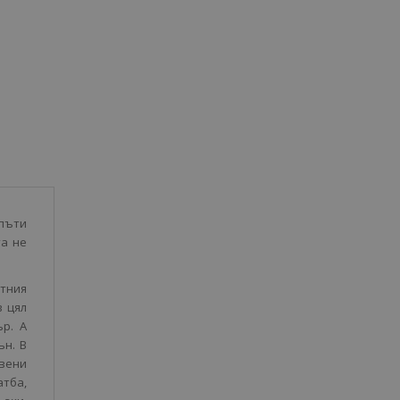
пъти
тa нe
ятния
в цял
ъp. A
ън. B
вeни
aтбa,