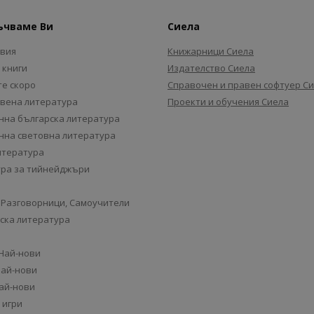
ъчваме Ви
Сиела
авия
Книжарници Сиела
 книги
Издателство Сиела
е скоро
Справочен и правен софтуер С
вена литература
Проекти и обучения Сиела
на българска литература
на световна литература
итература
ра за тийнейджъри
 Разговорници, Самоучители
ска литература
 Най-нови
Най-нови
Най-нови
 игри