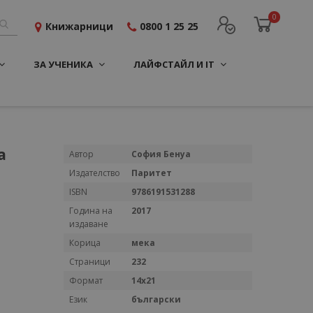
0
Книжарници
0800 1 25 25
ЗА УЧЕНИКА
ЛАЙФСТАЙЛ И IT
а
Повече
Автор
София Бенуа
информация
Издателство
Паритет
ISBN
9786191531288
Година на
2017
издаване
Корица
мека
Страници
232
Формат
14х21
Език
български