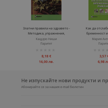
Златни правила на здравето -
Как да отслаб
Методика, упражнения,
бременност и
медитации
Кацудзо Ниши
Мария Ант
Паритет
Парит
рейтинг:
рейтинг:
1%
1%
8,18 €
3,57 
16,00 лв.
6,98 л
Не изпускайте нови продукти и 
Абонирайте се за нашия e-mail бюлетин