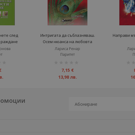
нете след
Интригата да съблазняваш.
Направи м
 раждане
Осем нюанса на любовта
онова
Лариса Ренар
Лар
ет
Паритет
П
рейтинг:
рейт
1%
1%
€
7,15 €
в.
13,98 лв.
16
промоции