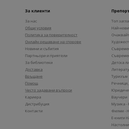
За клиенти
Препор
За нас
Топ загл
Общи условия
Най-нови
Политика за поверителност
Очаквайт
Онлайн решаване на спорове
Художест
Новини и събития
Съвремен
Партньори и приятели
Съвремен
За библиотеки
Детска л
Доставка
Литерату
Връщане
Туризъм
Помощ
Речници,
Често задавани въпроси
Юридиче
Кариера
Ваучери
Дистрибуция
Музика -
Контакти
Филми - 
Е-книги 
Настолни