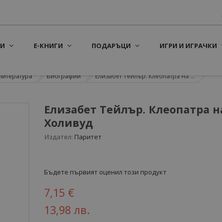
И
Е-КНИГИ
ПОДАРЪЦИ
ИГРИ И ИГРАЧКИ
литература
Биографии
Елизабет Тейлър. Клеопатра на ...
Елизабет Тейлър. Клеопатра н
Холивуд
Издател:
Паритет
Бъдете първият оценил този продукт
7,15 €
13,98 лв.