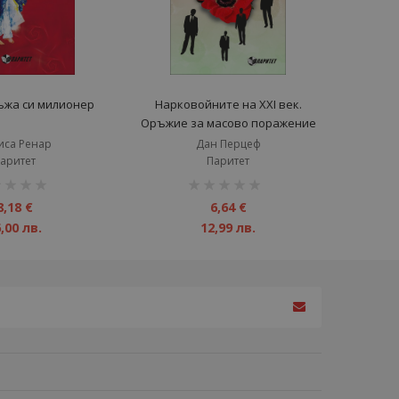
ъжа си милионер
Нарковойните на ХХІ век.
Оръжие за масово поражение
иса Ренар
Дан Перцеф
аритет
Паритет
инг:
рейтинг:
1%
8,18 €
6,64 €
,00 лв.
12,99 лв.