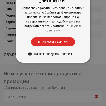
„бисквитки“
информация
Сиела
Използваме различни типове „бисквитки“,
9546491284
за да може уебсайтът да функционира
1998
правилно, за персонализиране на
съдържанието и за подобряване на
Меки корици
потребителското изживяване.
Научете
356
повече тук.
23/16
Български
ПРИЕМАМ ВСИЧКИ
СВЪРЗАНИ ПРОДУКТИ
ВИЖТЕ ПОДРОБНОСТИТЕ
Не изпускайте нови продукти и
промоции
Абонирайте се за нашия e-mail бюлетин