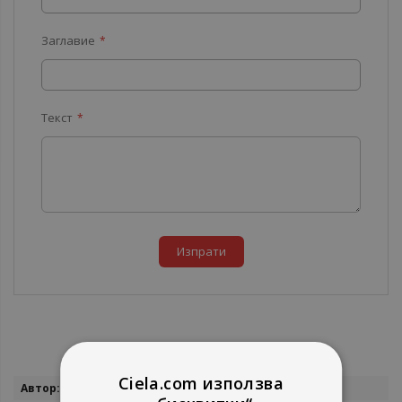
Заглавие
Текст
Изпрати
Ciela.com използва
Повече
Стоян Стоянов