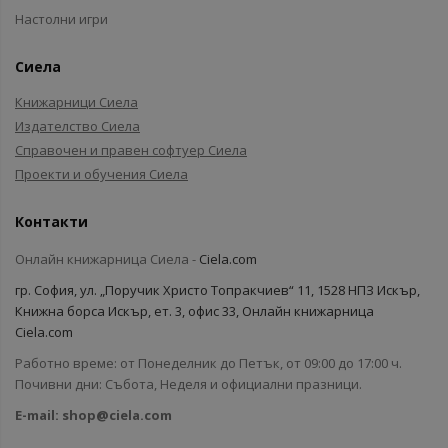
Настолни игри
Сиела
Книжарници Сиела
Издателство Сиела
Справочен и правен софтуер Сиела
Проекти и обучения Сиела
Контакти
Онлайн книжарница Сиела -
Ciela.com
гр. София, ул. „Поручик Христо Топракчиев“ 11, 1528 НПЗ Искър,
Книжна борса Искър, ет. 3, офис 33, Онлайн книжарница
Ciela.com
Работно време: от Понеделник до Петък, от 09:00 до 17:00 ч.
Почивни дни: Събота, Неделя и официални празници.
E-mail:
shop@ciela.com