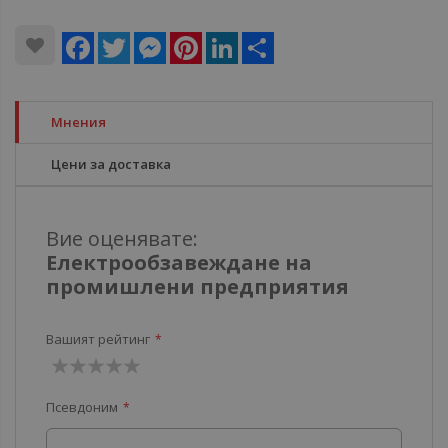
Facebook
Twitter
Messenger
Pinterest
LinkedIn
Share
Мнения
Цени за доставка
Вие оценявате:
Електрообзавеждане на
промишлени предприятия
Вашият рейтинг
1
2
3
4
5
Псевдоним
звезда
звезди
звезди
звезди
звезди