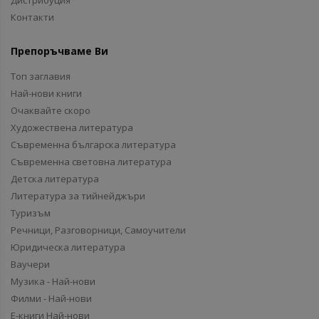
Дистрибуция
Контакти
Препоръчваме Ви
Топ заглавия
Най-нови книги
Очаквайте скоро
Художествена литература
Съвременна българска литература
Съвременна световна литература
Детска литература
Литература за тийнейджъри
Туризъм
Речници, Разговорници, Самоучители
Юридическа литература
Ваучери
Музика - Най-нови
Филми - Най-нови
Е-книги Най-нови