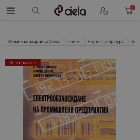
0
Онлайн книжарница Сиела
Книги
Научна литература
Еле
Не е наличен