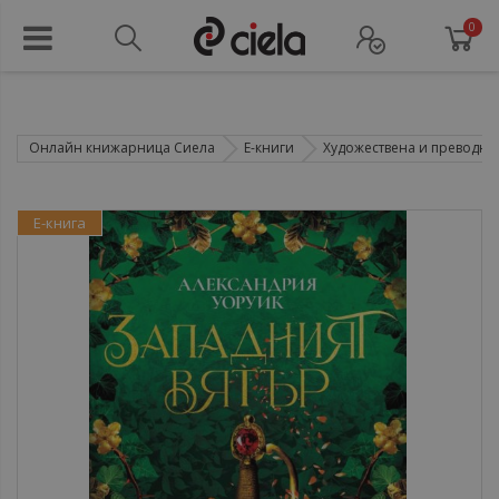
0
Онлайн книжарница Сиела
Е-книги
Художествена и преводна 
Е-книга