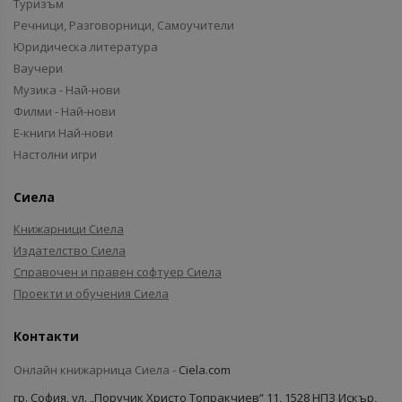
Туризъм
Речници, Разговорници, Самоучители
Юридическа литература
Ваучери
Музика - Най-нови
Филми - Най-нови
Е-книги Най-нови
Настолни игри
Сиела
Книжарници Сиела
Издателство Сиела
Справочен и правен софтуер Сиела
Проекти и обучения Сиела
Контакти
Онлайн книжарница Сиела -
Ciela.com
гр. София, ул. „Поручик Христо Топракчиев“ 11, 1528 НПЗ Искър,