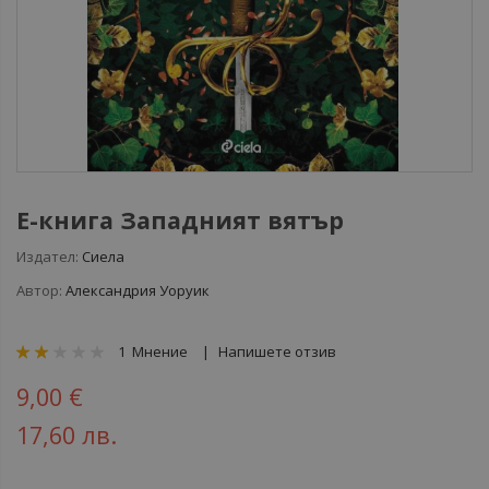
Е-книга Западният вятър
Издател:
Сиела
Автор:
Александрия Уоруик
рейтинг:
1
Мнение
Напишете отзив
40
100
% of
9,00 €
17,60 лв.