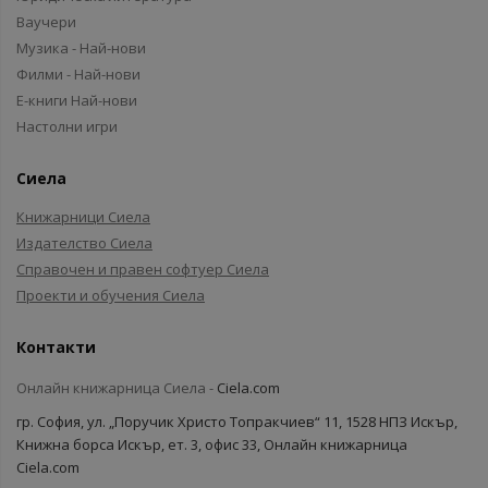
Ваучери
Музика - Най-нови
Филми - Най-нови
Е-книги Най-нови
Настолни игри
Сиела
Книжарници Сиела
Издателство Сиела
Справочен и правен софтуер Сиела
Проекти и обучения Сиела
Контакти
Онлайн книжарница Сиела -
Ciela.com
гр. София, ул. „Поручик Христо Топракчиев“ 11, 1528 НПЗ Искър,
Книжна борса Искър, ет. 3, офис 33, Онлайн книжарница
Ciela.com