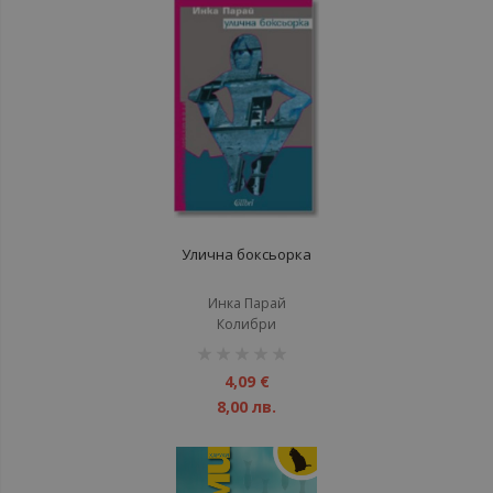
Улична боксьорка
Инка Парай
Колибри
рейтинг:
1%
4,09 €
8,00 лв.