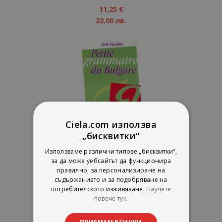
80%
11,25 €
22,00 лв.
Ciela.com използва
„бисквитки“
Използваме различни типове „бисквитки“,
Petite grammaire du Bulgare
за да може уебсайтът да функционира
правилно, за персонализиране на
Jack Feuillet
съдържанието и за подобряване на
Колибри
потребителското изживяване.
Научете
рейтинг:
повече тук.
1%
6,14 €