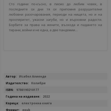
Сто години по-късно, в писмо до любим човек, в
последните си дни тя си припомня разрушителни
любовни разочарования, периоди на нищета, но и на
просперитет, ужасни загуби, но и върховни радости.
Борбите за права на жените, възхода и падането на
тирани, войни и не една, а две пандемии…
Повече
Исабел Алиенде
информация
Колибри
9786190210177
2022
електронна книга
epub