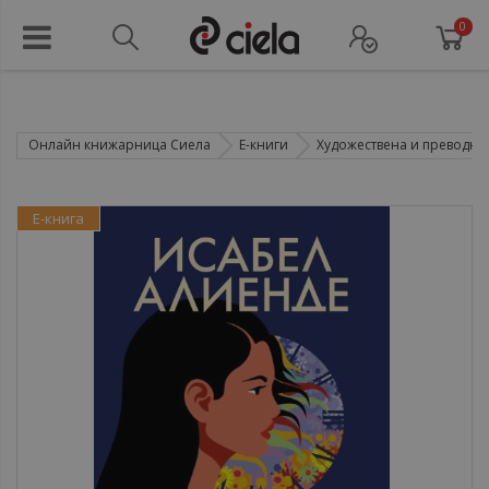
0
Онлайн книжарница Сиела
Е-книги
Художествена и преводна 
Е-книга