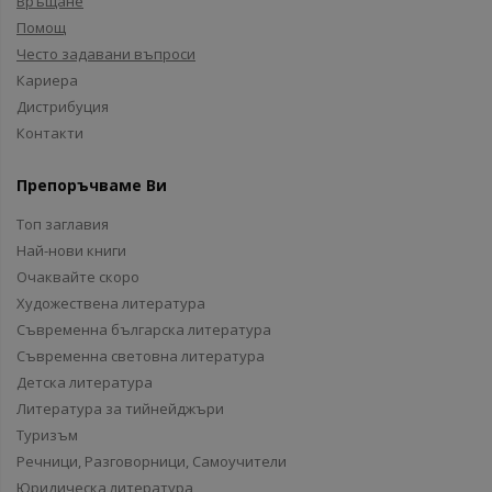
Връщане
Помощ
Често задавани въпроси
Кариера
Дистрибуция
Контакти
Препоръчваме Ви
Топ заглавия
Най-нови книги
Очаквайте скоро
Художествена литература
Съвременна българска литература
Съвременна световна литература
Детска литература
Литература за тийнейджъри
Туризъм
Речници, Разговорници, Самоучители
Юридическа литература