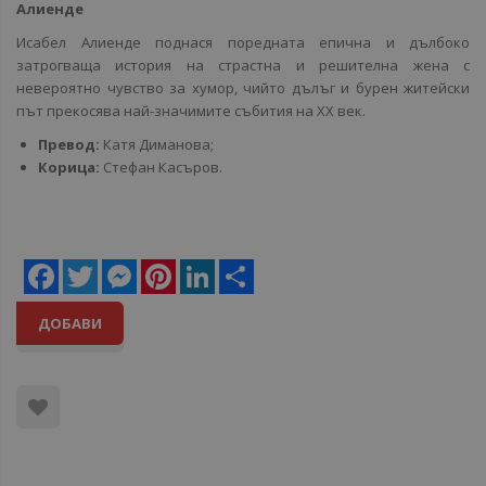
Алиенде
Исабел Алиенде поднася поредната епична и дълбоко
затрогваща история на страстна и решителна жена с
невероятно чувство за хумор, чийто дълъг и бурен житейски
път прекосява най-значимите събития на XX век.
Превод:
Катя Диманова;
Корица:
Стефан Касъров.
Facebook
Twitter
Messenger
Pinterest
LinkedIn
Share
ДОБАВИ