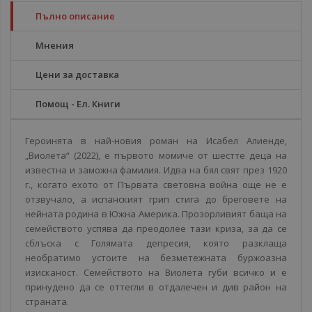
Пълно описание
Мнения
Цени за доставка
Помощ - Ел. Книги
Героинята в най-новия роман на Исабел Алиенде,
„Виолета“ (2022), е първото момиче от шестте деца на
известна и заможна фамилия. Идва на бял свят през 1920
г., когато ехото от Първата световна война още не е
отзвучало, а испанският грип стига до бреговете на
нейната родина в Южна Америка. Прозорливият баща на
семейството успява да преодолее тази криза, за да се
сблъска с Голямата депресия, която разклаща
необратимо устоите на безметежната буржоазна
изисканост. Семейството на Виолета губи всичко и е
принудено да се оттегли в отдалечен и див район на
страната.