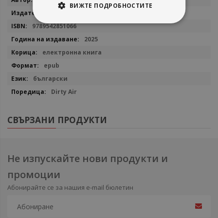
ВИЖТЕ ПОДРОБНОСТИТЕ
информация
Сиела
9789542851066
2025
електронна книга
epub
български
Dirty Air
СВЪРЗАНИ ПРОДУКТИ
Не изпускайте нови продукти и
промоции
Абонирайте се за нашия e-mail бюлетин