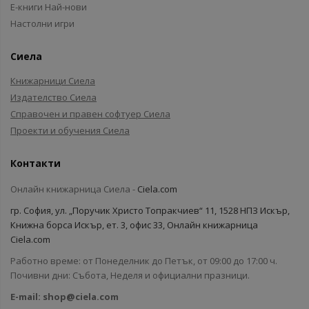
Е-книги Най-нови
Настолни игри
Сиела
Книжарници Сиела
Издателство Сиела
Справочен и правен софтуер Сиела
Проекти и обучения Сиела
Контакти
Онлайн книжарница Сиела -
Ciela.com
гр. София, ул. „Поручик Христо Топракчиев“ 11, 1528 НПЗ Искър,
Книжна борса Искър, ет. 3, офис 33, Онлайн книжарница
Ciela.com
Работно време: от Понеделник до Петък, от 09:00 до 17:00 ч.
Почивни дни: Събота, Неделя и официални празници.
E-mail:
shop@ciela.com