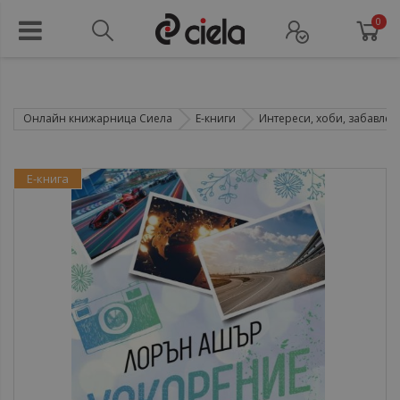
0
Онлайн книжарница Сиела
Е-книги
Интереси, хоби, забавлен
Е-книга