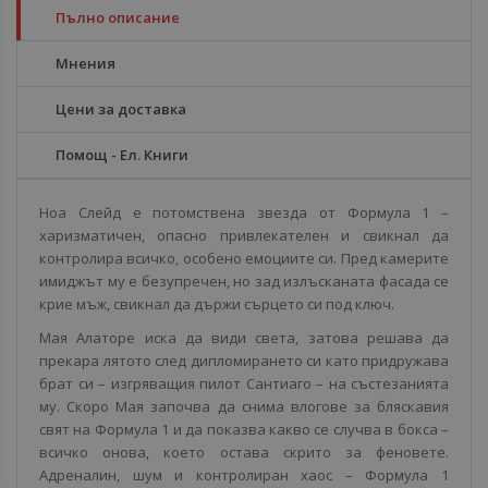
Пълно описание
Мнения
Цени за доставка
Помощ - Ел. Книги
Ноа Слейд е потомствена звезда от Формула 1 –
харизматичен, опасно привлекателен и свикнал да
контролира всичко, особено емоциите си. Пред камерите
имиджът му е безупречен, но зад излъсканата фасада се
крие мъж, свикнал да държи сърцето си под ключ.
Мая Алаторе иска да види света, затова решава да
прекара лятото след дипломирането си като придружава
брат си – изгряващия пилот Сантиаго – на състезанията
му. Скоро Мая започва да снима влогове за бляскавия
свят на Формула 1 и да показва какво се случва в бокса –
всичко онова, което остава скрито за феновете.
Адреналин, шум и контролиран хаос – Формула 1