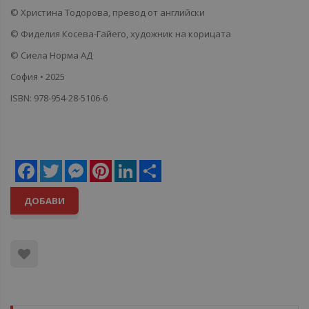
© Христина Тодорова,
превод от английски
© Фиделия Косева-Гайего,
художник на корицата
© Сиела Норма АД
София
• 2025
ISBN: 978-954-28-5106-6
Facebook
Twitter
Messenger
Pinterest
LinkedIn
Share
ДОБАВИ