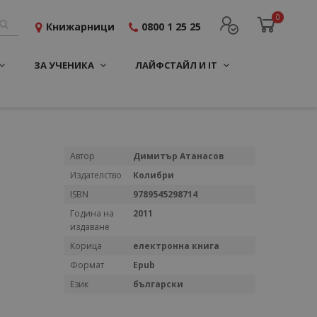
0
Книжарници
0800 1 25 25
ЗА УЧЕНИКА
ЛАЙФСТАЙЛ И IT
Повече
Автор
Димитър Атанасов
информация
Издателство
Колибри
ISBN
9789545298714
Година на
2011
издаване
Корица
електронна книга
Формат
Epub
Език
български