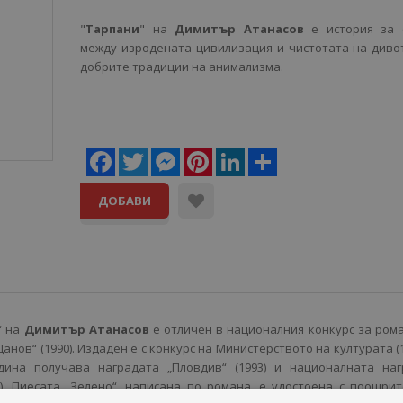
"
Тарпани
" на
Димитър Атанасов
е история за 
между изродената цивилизация и чистотата на дивот
добрите традиции на анимализма.
Facebook
Twitter
Messenger
Pinterest
LinkedIn
Share
ДОБАВИ
“ на
Димитър Атанасов
е отличен в националния конкурс за ром
 Данов“ (1990). Издаден е с конкурс на Министерството на културата (1
дина получава наградата „Пловдив“ (1993) и националната наг
3). Пиесата „Зелено“, написана по романа, е удостоена с поощри