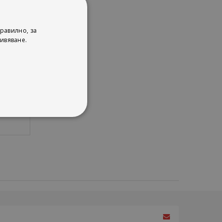
алния
филм,
равилно, за
олай
ивяване.
га с