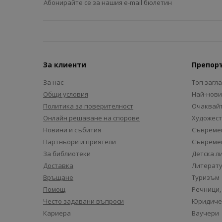
Абонирайте се за нашия e-mail бюлетин
За клиенти
Препор
За нас
Топ загл
Общи условия
Най-нови
Политика за поверителност
Очаквайт
Онлайн решаване на спорове
Художест
Новини и събития
Съвремен
Партньори и приятели
Съвремен
За библиотеки
Детска л
Доставка
Литерату
Връщане
Туризъм
Помощ
Речници,
Често задавани въпроси
Юридиче
Кариера
Ваучери