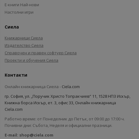
Е-книги Най-нови
Настолни игри
Сиела
Книжарници Сиела
Издателство Сиела
Справочен и правен софтуер Сиела
Проекти и обучения Сиела
Контакти
Онлайн книжарница Сиела -
Ciela.com
гр. София, ул. „Поручик Христо Топракчиев“ 11, 1528 НПЗ Искър,
Книжна борса Искър, ет. 3, офис 33, Онлайн книжарница
Ciela.com
Работно време: от Понеделник до Петък, от 09:00 до 17:00 ч.
Почивни дни: Събота, Неделя и официални празници.
E-mail:
shop@ciela.com