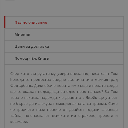
Пълно описание
Мнения
Цени за доставка
Помощ - Ел. Книги
След като съпругата му умира внезапно, писателят Том
Кенеди се премества заедно със сина си в малкия град
Федърбанк. Дали обаче новата им къща и новата среда
ще се окажат подходящи за едно ново начало? За Том
това е някаква надежда, че двамата с Джейк ще успеят
по-бързо да излекуват емоционалната си травма. Само
че градчето пази повече от двайсет години зловеща
тайна, по-опасна от всичките им страхове, тревоги и
кошмари.