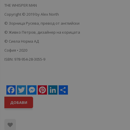
THE WHISPER MAN
Copyright © 2019 by Alex North
© Зорница Русева, превод от английски
© Живко Петров, дизайнер на корицата
© Сиела Норма АД
София • 2020
ISBN: 978-954-28-3055-9
Facebook
Twitter
Messenger
Pinterest
LinkedIn
Share
ДОБАВИ