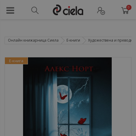
0
Онлайн книжарница Сиела
Е-книги
Художествена и преводна 
Е-книга