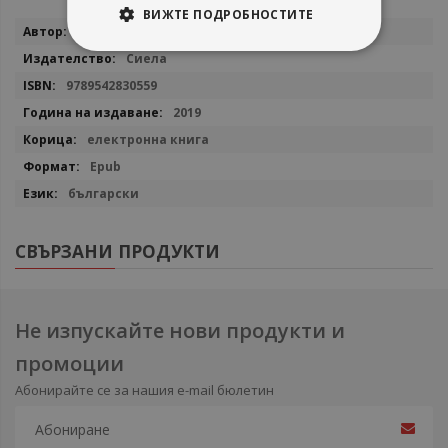
ВИЖТЕ ПОДРОБНОСТИТЕ
Повече
Алекс Норт
информация
Сиела
9789542830559
2019
електронна книга
Epub
български
СВЪРЗАНИ ПРОДУКТИ
Не изпускайте нови продукти и
промоции
Абонирайте се за нашия e-mail бюлетин