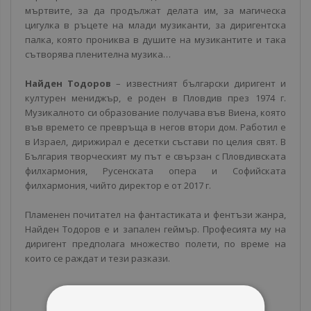
мъртвите, за да продължат делата им, за магическа
цигулка в ръцете на млади музиканти, за диригентска
палка, която прониква в душите на музикантите и така
сътворява пленителна музика…
Найден Тодоров
– известният български диригент и
културен мениджър, е роден в Пловдив през 1974 г.
Музикалното си образование получава във Виена, която
във времето се превръща в негов втори дом. Работил е
в Израел, дирижирал е десетки състави по целия свят. В
България творческият му път е свързан с Пловдивската
филхармония, Русенската опера и Софийската
филхармония, чийто директор е от 2017 г.
Пламенен почитател на фантастиката и фентъзи жанра,
Найден Тодоров е и запален геймър. Професията му на
диригент предполага множество полети, по време на
които се раждат и тези разкази.