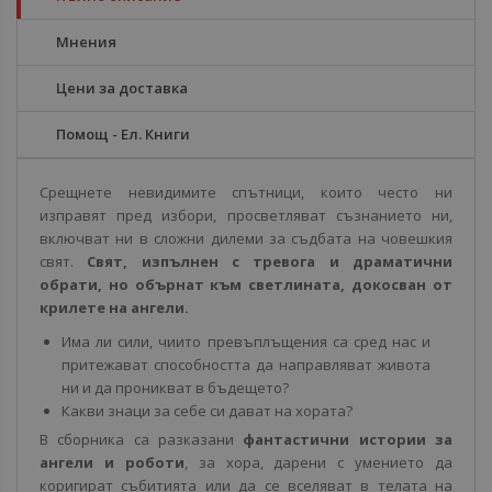
Мнения
Цени за доставка
Помощ - Ел. Книги
Срещнете невидимите спътници, които често ни
изправят пред избори, просветляват съзнанието ни,
включват ни в сложни дилеми за съдбата на човешкия
свят.
Свят, изпълнен с тревога и драматични
обрати, но обърнат към светлината, докосван от
крилете на ангели.
Има ли сили, чиито превъплъщения са сред нас и
притежават способността да направляват живота
ни и да проникват в бъдещето?
Какви знаци за себе си дават на хората?
В сборника са разказани
фантастични
истории
за
ангели и роботи
, за хора, дарени с умението да
коригират събитията или да се вселяват в телата на