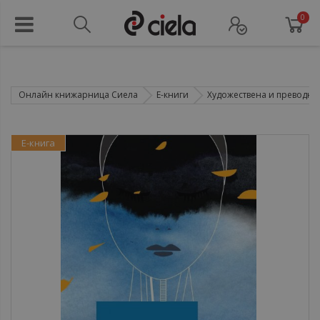
0
Онлайн книжарница Сиела
Е-книги
Художествена и преводна 
Е-книга