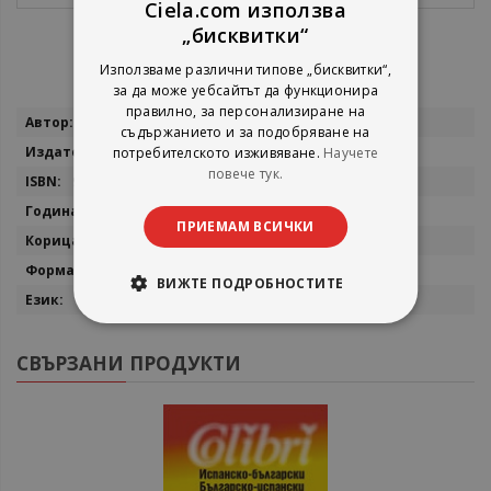
Ciela.com използва
„бисквитки“
Използваме различни типове „бисквитки“,
за да може уебсайтът да функционира
правилно, за персонализиране на
Повече
Найден Тодоров
съдържанието и за подобряване на
информация
Колибри
потребителското изживяване.
Научете
повече тук.
9786190208969
2021
ПРИЕМАМ ВСИЧКИ
електронна книга
epub
ВИЖТЕ ПОДРОБНОСТИТЕ
български
СВЪРЗАНИ ПРОДУКТИ