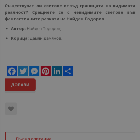
Съществуват ли светове отвъд границата на видимата
реалност? Срещнете се с невидимите светове във
фантастичните разкази на Найден Тодоров.
Автор:
Найден Тодоров;
Корица:
Дамян Дамянов.
Facebook
Twitter
Messenger
Pinterest
LinkedIn
Share
ДОБАВИ
Пълно описание