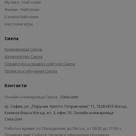
Музика - Най-нови
Филми - Най-нови
Е-книги Най-нови
Настолни игри
Сиела
Книжарници Сиела
Издателство Сиела
Справочен и правен софтуер Сиела
Проекти и обучения Сиела
Контакти
Онлайн книжарница Сиела -
Ciela.com
гр. София, ул. „Поручик Христо Топракчиев“ 11, 1528 НПЗ Искър,
Книжна борса Искър, ет. 3, офис 33, Онлайн книжарница
Ciela.com
Работно време: от Понеделник до Петък, от 09:00 до 17:00 ч.
Почивни дни: Събота, Неделя и официални празници.