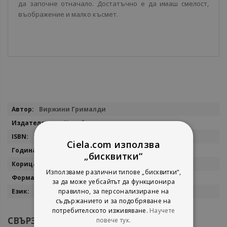
да започне отначало. Достатъчно е да имаш смелост,
въображение и малко късмет.
Повече
Виржини Грималди
информация
Колибри
9786190201366
Ciela.com използва
2017
„бисквитки“
Електронна книга
Използваме различни типове „бисквитки“,
Epub
за да може уебсайтът да функционира
правилно, за персонализиране на
Български
съдържанието и за подобряване на
потребителското изживяване.
Научете
СВЪРЗАНИ ПРОДУКТИ
повече тук.