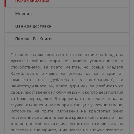
Пълно описание
Мнения
Цени за доставка
Помощ - Ел. Книги
По време на околосветското пътешествие на борда на
луксозен лайнер Мари не намира усамотението и
спокойствието, за което мечтае, но среща младата
Камий, която отчаяно се опитва да се отърси от
комплекса на „
дебеланата в компанията
“, и
шейсетгодишната Ан, която дири лек за разбитото си
сърце, изоставена от любимия мъж, с когото десетилетия
са били неразделни. В поредица от весели и печални
случки, откровени разговори и срещи с далечни страни,
историите на трите изправени на кръстопът жени
постепенно се сливат в една, в края на която всяка от тях
открива, че любовта и приятелството не са измислица на
писатели и сценаристи, и че никога не е късно животът