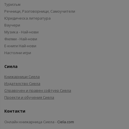
Туризъм
Речници, Разговорници, Самоучители
Юридическа литература
Ваучери
Музика - Най-нови
Филми - Най-нови
Е-книги Най-нови
Настолни игри
Сиела
Книжарници Сиела
Издателство Сиела
Справочен и правен софтуер Сиела
Проекти и обучения Сиела
Контакти
Онлайн книжарница Сиела -
Ciela.com