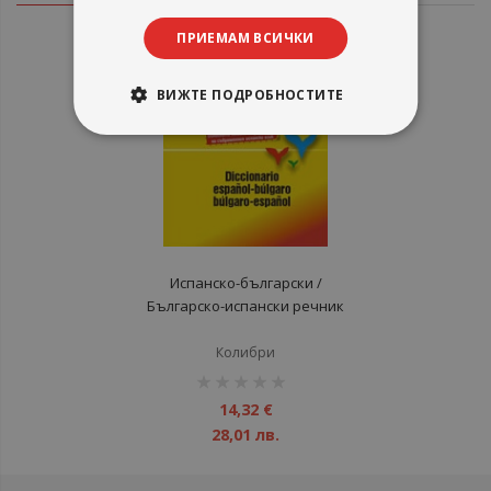
ПРИЕМАМ ВСИЧКИ
ВИЖТЕ ПОДРОБНОСТИТЕ
Испанско-български /
Българско-испански речник
Колибри
рейтинг:
1%
14,32 €
28,01 лв.