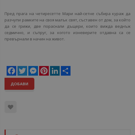
Пред прага на четирeсетте Мари най-сетне събира кураж да
разчупи рамките на своя малък свят, съставен от дом, за който
да се грижи, две пораснали дъщери, които вижда веднъж
седмично, и съпруг, за когото изневерите отдавна са се
превърнали в начин на живот.
Facebook
Twitter
Messenger
Pinterest
LinkedIn
Share
ДОБАВИ