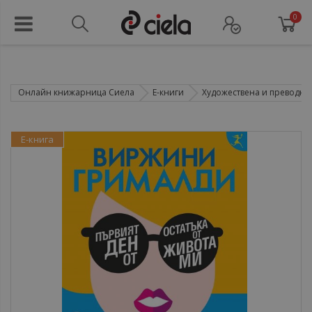
0
Онлайн книжарница Сиела
Е-книги
Художествена и преводна 
Е-книга