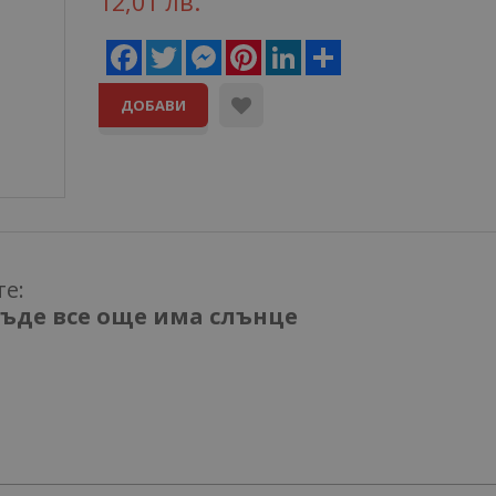
12,01 лв.
Facebook
Twitter
Messenger
Pinterest
LinkedIn
Share
ДОБАВИ
те:
къде все още има слънце