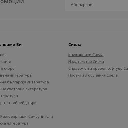
промоции
ъчваме Ви
Сиела
авия
Книжарници Сиела
 книги
Издателство Сиела
е скоро
Справочен и правен софтуер С
вена литература
Проекти и обучения Сиела
на българска литература
на световна литература
итература
ра за тийнейджъри
 Разговорници, Самоучители
ска литература