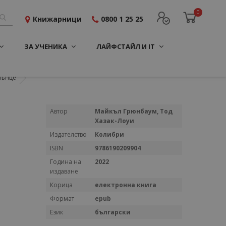
0
Книжарници
0800 1 25 25
ЗА УЧЕНИКА
ЛАЙФСТАЙЛ И IT
лънце
Повече
Автор
Майкъл Грюнбаум, Тод
информация
Хазак-Лоуи
Издателство
Колибри
ISBN
9786190209904
Година на
2022
издаване
Корица
електронна книга
Формат
epub
Език
български