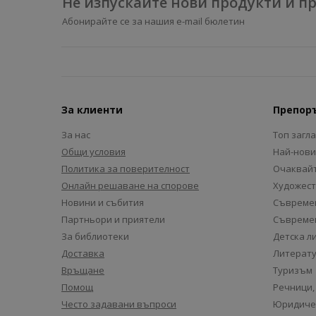
Не изпускайте нови продукти и 
Абонирайте се за нашия e-mail бюлетин
За клиенти
Препор
За нас
Топ загл
Общи условия
Най-нови
Политика за поверителност
Очаквайт
Онлайн решаване на спорове
Художест
Новини и събития
Съвремен
Партньори и приятели
Съвремен
За библиотеки
Детска л
Доставка
Литерату
Връщане
Туризъм
Помощ
Речници,
Често задавани въпроси
Юридиче