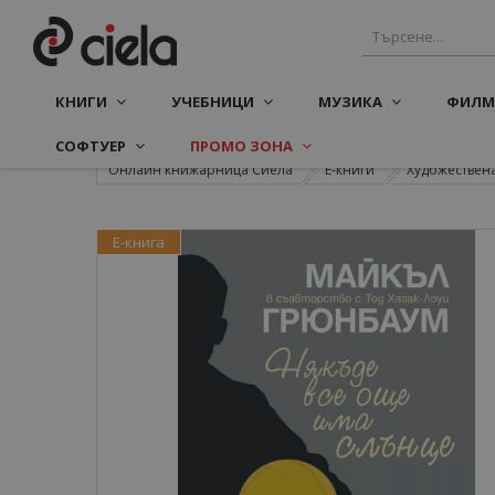
КНИГИ
УЧЕБНИЦИ
МУЗИКА
ФИЛМ
СОФТУЕР
ПРОМО ЗОНА
Онлайн книжарница Сиела
Е-книги
Художествена
Е-книга