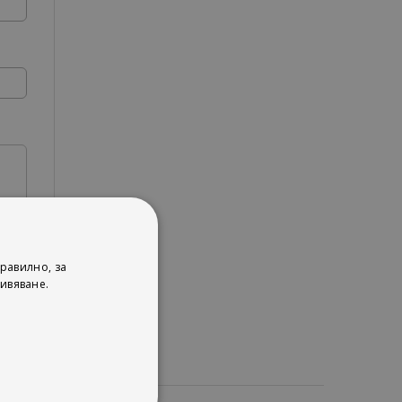
равилно, за
ивяване.