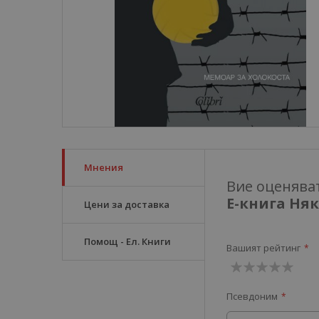
Мнения
Вие оценява
Е-книга Ня
Цени за доставка
Помощ - Ел. Книги
Вашият рейтинг
1
2
3
4
5
Псевдоним
звезда
звезди
звезди
звезди
звезди