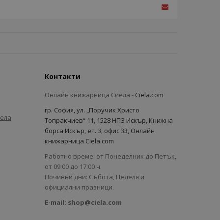
Контакти
Онлайн книжарница Сиела -
Ciela.com
гр. София, ул. „Поручик Христо
иела
Топракчиев“ 11, 1528 НПЗ Искър, Книжна
борса Искър, ет. 3, офис 33, Онлайн
книжарница Ciela.com
Работно време: от Понеделник до Петък,
от 09:00 до 17:00 ч.
Почивни дни: Събота, Неделя и
официални празници.
E-mail:
shop@ciela.com