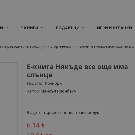
И
Е-КНИГИ
ПОДАРЪЦИ
ИГРИ И ИГРАЧКИ
 и преводна литера...
Исторически
Е-книга Някъде все още има с
Е-книга Някъде все още има
слънце
Издател:
Колибри
Автор:
Майкъл Грюнбаум
Бъдете първият оценил този продукт
6,14 €