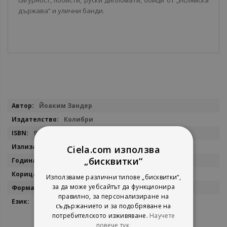
сигурност, лобисти, руски дипломати, бойци от „Ислямска
държава“ и улични банди.
Повече
Йоаким Зандер
информация
Колибри
9786190201441
12.01.2018
Ciela.com използва
„бисквитки“
2018
електронна книга
Използваме различни типове „бисквитки“,
за да може уебсайтът да функционира
Epub
правилно, за персонализиране на
български
съдържанието и за подобряване на
потребителското изживяване.
Научете
повече тук.