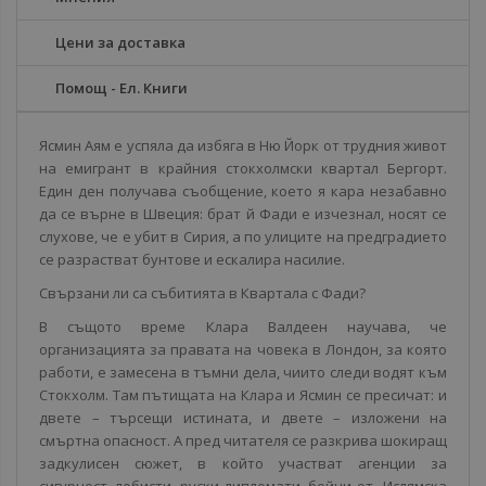
Цени за доставка
Помощ - Ел. Книги
Ясмин Аям е успяла да избяга в Ню Йорк от трудния живот
на емигрант в крайния стокхолмски квартал Бергорт.
Един ден получава съобщение, което я кара незабавно
да се върне в Швеция: брат й Фади е изчезнал, носят се
слухове, че е убит в Сирия, а по улиците на предградието
се разрастват бунтове и ескалира насилие.
Свързани ли са събитията в Квартала с Фади?
В същото време Клара Валдеен научава, че
организацията за правата на човека в Лондон, за която
работи, е замесена в тъмни дела, чиито следи водят към
Стокхолм. Там пътищата на Клара и Ясмин се пресичат: и
двете – търсещи истината, и двете – изложени на
смъртна опасност. А пред читателя се разкрива шокиращ
задкулисен сюжет, в който участват агенции за