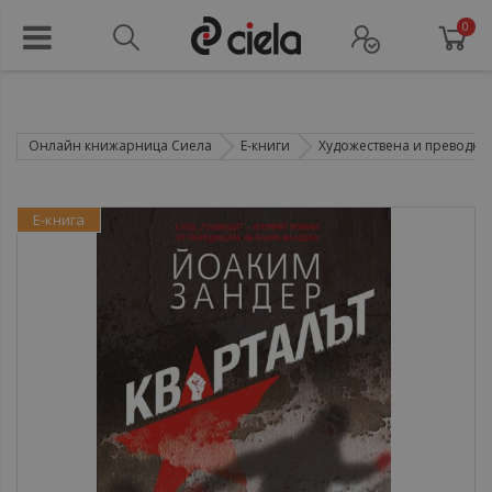
0
Онлайн книжарница Сиела
Е-книги
Художествена и преводна 
Е-книга