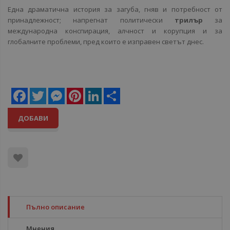
Една драматична история за загуба, гняв и потребност от
принадлежност; напрегнат политически
трилър
за
международна конспирация, алчност и корупция и за
глобалните проблеми, пред които е изправен светът днес.
Facebook
Twitter
Messenger
Pinterest
LinkedIn
Share
ДОБАВИ
Пълно описание
Мнения