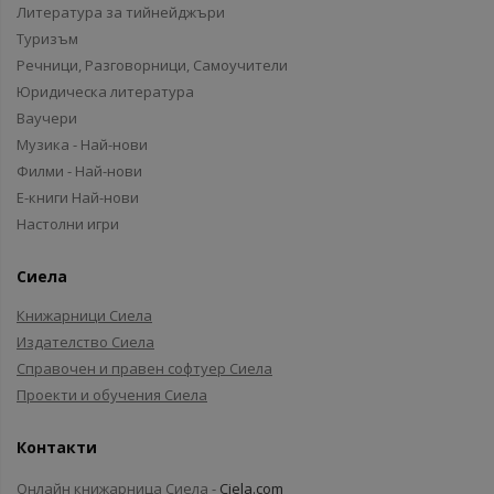
Литература за тийнейджъри
Туризъм
Речници, Разговорници, Самоучители
Юридическа литература
Ваучери
Музика - Най-нови
Филми - Най-нови
Е-книги Най-нови
Настолни игри
Сиела
Книжарници Сиела
Издателство Сиела
Справочен и правен софтуер Сиела
Проекти и обучения Сиела
Контакти
Онлайн книжарница Сиела -
Ciela.com