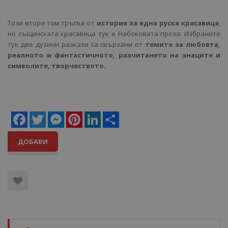
Този втори том тръгва от
история за една руска красавица
,
но същинската красавица тук е Набоковата проза. Избраните
тук две дузини разкази са свързани от
темите за любовта,
реалното и фантастичното, разчитането на знаците и
символите, творчеството.
Facebook
Twitter
Messenger
Pinterest
LinkedIn
Share
ДОБАВИ