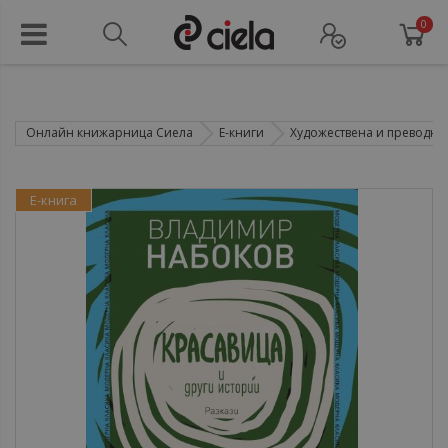
0
Онлайн книжарница Сиела
Е-книги
Художествена и преводна 
Е-книга