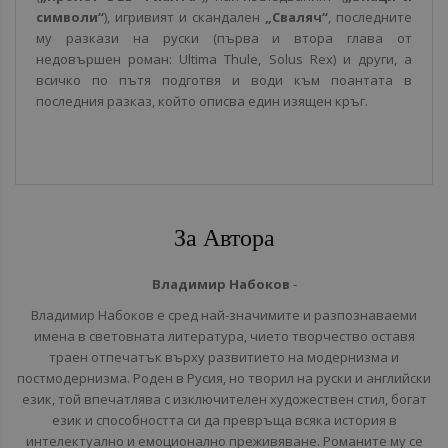
символи“
), игривият и скандален
„Сваляч“
, последните
му разкази на руски (първа и втора глава от
недовършен роман: Ultima Thule, Solus Rex) и други, а
всичко по пътя подготвя и води към поантата в
последния разказ, който описва един изящен кръг.
За Автора
Владимир Набоков
-
Владимир Набоков е сред най-значимите и разпознаваеми
имена в световната литература, чието творчество оставя
траен отпечатък върху развитието на модернизма и
постмодернизма. Роден в Русия, но творил на руски и английски
език, той впечатлява с изключителен художествен стил, богат
език и способността си да превръща всяка история в
интелектуално и емоционално преживяване. Романите му се