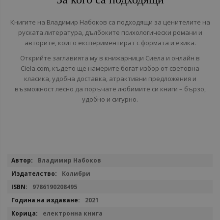
Книгите на Владимир Набоков са подходящи за ценителите на
руската литература, дълбоките психологически романи и
авторите, които експериментират с формата и езика.
Открийте заглавията му в книжарници Сиела и онлайн в
Ciela.com, където ще намерите богат избор от световна
класика, удобна доставка, атрактивни предложения и
възможност лесно да поръчате любимите си книги – бързо,
удобно и сигурно.
Повече
Владимир Набоков
информация
Колибри
9786190208495
2021
електронна книга