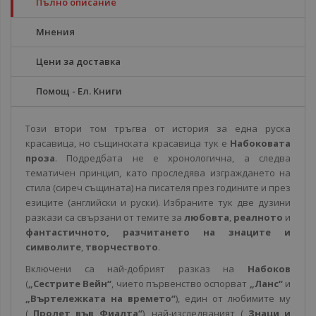
Пълно описание
Мнения
Цени за доставка
Помощ - Ел. Книги
Този втори том тръгва от история за една руска
красавица, но същинската красавица тук е
Набоковата
проза
. Подредбата не е хронологична, а следва
тематичен принцип, като проследява изграждането на
стила (сиреч същината) на писателя през годините и през
езиците (английски и руски). Избраните тук две дузини
разкази са свързани от темите за
любовта
,
реалното
и
фантастичното,
разчитането на знаците
и
символите
,
творчеството
.
Включени са най-добрият разказ на
Набоков
(
„Сестрите Вейн“
, чието първенство оспорват
„Ланс“
и
„Въртележката на времето“
), един от любимите му
(
„Пролет във Фиалта“
), най-изследваният (
„Знаци и