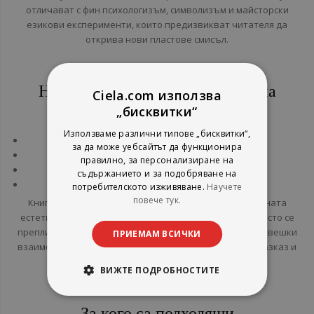
отличават с фин психологизъм, символизъм и майсторски
езикови експерименти, които предизвикват читателя да
открива нови пластове смисъл.
Най-известните произведения на
Ciela.com използва
Владимир Набоков
„бисквитки“
Използваме различни типове „бисквитки“,
„Лолита“;
за да може уебсайтът да функционира
„Покана за екзекуция“;
правилно, за персонализиране на
„Поп, дама, вале - Смях в тъмното“;
съдържанието и за подобряване на
„Дар“ и др.
потребителското изживяване.
Научете
повече тук.
Книги, които се превръщат в емблема на литературната
естетика и художествената критика. В творбите му често се
преплитат философия, памет, идентичност и сложни човешки
ПРИЕМАМ ВСИЧКИ
взаимоотношения, представени чрез многопластов разказ и
впечатляваща стилистика.
ВИЖТЕ ПОДРОБНОСТИТЕ
За кого са подходящи