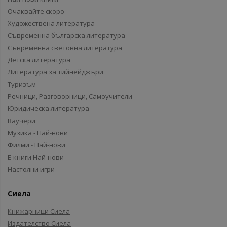
Очаквайте скоро
Художествена литература
Съвременна българска литература
Съвременна световна литература
Детска литература
Литература за тийнейджъри
Туризъм
Речници, Разговорници, Самоучители
Юридическа литература
Ваучери
Музика - Най-нови
Филми - Най-нови
Е-книги Най-нови
Настолни игри
Сиела
Книжарници Сиела
Издателство Сиела