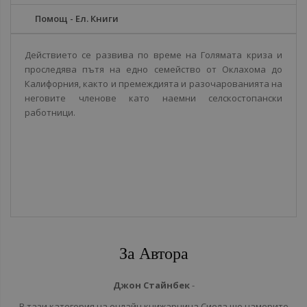
Помощ - Ел. Книги
Действието се развива по време на Голямата криза и
проследява пътя на едно семейство от Оклахома до
Калифорния, както и премеждията и разочарованията на
неговите членове като наемни селскостопански
работници.
За Автора
Джон Стайнбек
-
В тази категория на онлайн книжарница Сиела ще намерите