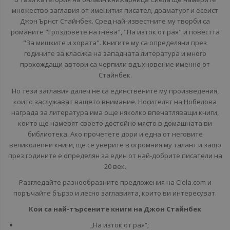
множество заглавия от именития писател, драматург и есеист
Джон Ърнст Стайнбек. Сред най-известните му творби са
романите "Гроздовете на гнева", "На изток от рая" и повестта
"За мишките и хората". Книгите му са определяни през
годините за класика на западната литература и много
прохождащи автори са черпили вдъхновение именно от
Стайнбек.
Но тези заглавия далеч не са единствените му произведения,
които заслужават вашето внимание. Носителят на Нобелова
награда за литература има още няколко впечатляващи книги,
които ще намерят своето достойно място в домашната ви
библиотека. Ако прочетете дори и една от неговите
великолепни книги, ще се уверите в огромния му талант и защо
през годините е определян за един от най-добрите писатели на
20 век.
Разгледайте разнообразните предложения на Ciela.com и
поръчайте бързо и лесно заглавията, които ви интересуват.
Кои са най-търсените книги на Джон Стайнбек
„На изток от рая“;