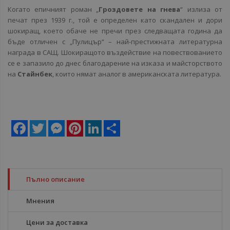
Когато епичният роман „
Гроздовете на гнева
“ излиза от
печат през 1939 г., той е определен като скандален и дори
шокиращ, което обаче не пречи през следващата година да
бъде отличен с „Пулицър“ – най-престижната литературна
награда в САЩ. Шокиращото въздействие на повествованието
се е запазило до днес благодарение на изказа и майсторството
на
Стайнбек
, които нямат аналог в американската литература.
Facebook
Twitter
Messenger
Pinterest
LinkedIn
Share
Пълно описание
Мнения
Цени за доставка