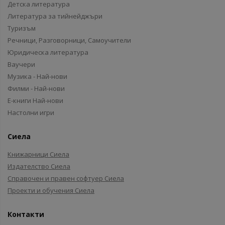
Детска литература
Литература за тийнейджъри
Туризъм
Речници, Разговорници, Самоучители
Юридическа литература
Ваучери
Музика - Най-нови
Филми - Най-нови
Е-книги Най-нови
Настолни игри
Сиела
Книжарници Сиела
Издателство Сиела
Справочен и правен софтуер Сиела
Проекти и обучения Сиела
Контакти