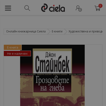
0
Онлайн книжарница Сиела
Е-книги
Художествена и преводна 
Е-книга
Не е наличен