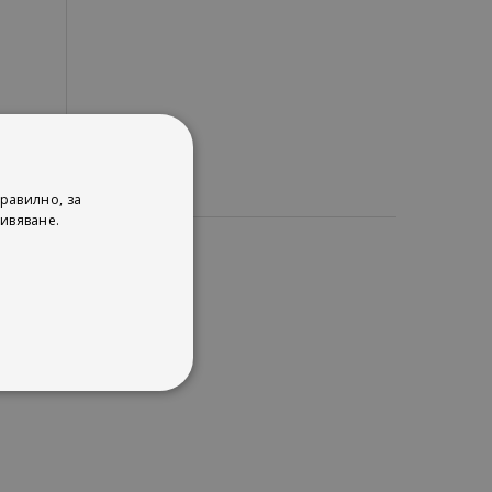
равилно, за
ивяване.