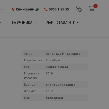
0
Книжарници
0800 1 25 25
ЗА УЧЕНИКА
ЛАЙФСТАЙЛ И IT
Повече
Автор
Арналдур Индридасон
информация
Издателство
Колибри
ISBN
9786191506613
Година на
2016
издаване
Корица
електронна книга
Формат
Epub
Език
български