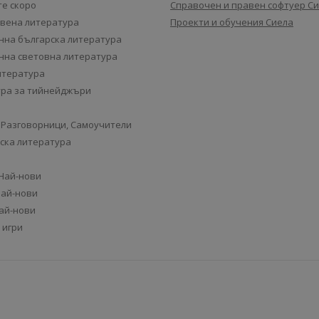
е скоро
Справочен и правен софтуер С
вена литература
Проекти и обучения Сиела
на българска литература
на световна литература
итература
ра за тийнейджъри
 Разговорници, Самоучители
ска литература
 Най-нови
Най-нови
Най-нови
 игри