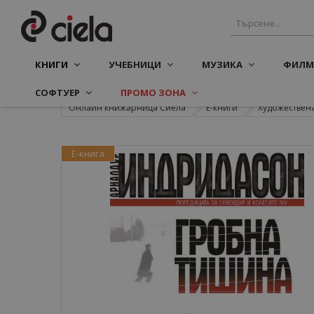
КНИГИ
УЧЕБНИЦИ
МУЗИКА
ФИЛМ
СОФТУЕР
ПРОМО ЗОНА
Онлайн книжарница Сиела
Е-книги
Художествена
Е-книга