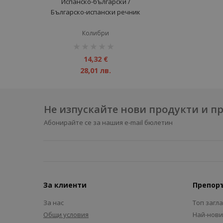
Испанско-български /
Българско-испански речник
Колибри
рейтинг:
1%
14,32 €
28,01 лв.
Не изпускайте нови продукти и 
Абонирайте се за нашия e-mail бюлетин
За клиенти
Препор
За нас
Топ загл
Общи условия
Най-нови