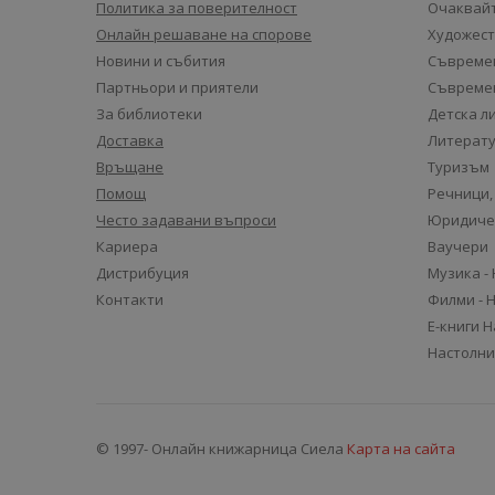
Политика за поверителност
Очаквайт
Онлайн решаване на спорове
Художест
Новини и събития
Съвремен
Партньори и приятели
Съвремен
За библиотеки
Детска л
Доставка
Литерату
Връщане
Туризъм
Помощ
Речници,
Често задавани въпроси
Юридиче
Кариера
Ваучери
Дистрибуция
Музика -
Контакти
Филми - 
Е-книги 
Настолни
© 1997- Онлайн книжарница Сиела
Карта на сайта