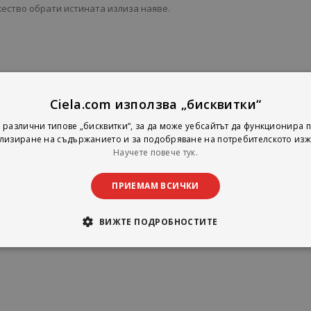
ество обрати истината излиза наяве.
Ciela.com използва „бисквитки“
 различни типове „бисквитки“, за да може уебсайтът да функционира п
лизиране на съдържанието и за подобряване на потребителското изж
Научете повече тук.
ПРИЕМАМ ВСИЧКИ
ВИЖТЕ ПОДРОБНОСТИТЕ