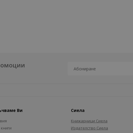
промоции
ъчваме Ви
Сиела
авия
Книжарници Сиела
 книги
Издателство Сиела