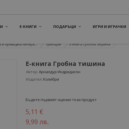
И
Е-КНИГИ
ПОДАРЪЦИ
ИГРИ И ИГРАЧКИ
 и преводна литера...
Трилъри
Е-книга Гробна тишина
Е-книга Гробна тишина
Автор:
Арналдур Индридасон
Издател:
Колибри
Бъдете първият оценил този продукт
5,11 €
9,99 лв.