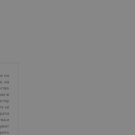
но на
а, на
йство
нал в
ктор
те си
ората
тва и
луват
рито