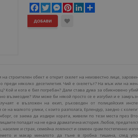
Facebook
Twitter
Messenger
Pinterest
LinkedIn
Share
ДОБАВИ
 на строителен обект е открит скелет на неизвестно лице, зарове
о преди няколко десетилетия. Чий е скелетът? На мъж или на жен
ц? Кой и кога е бил погребан? Дали става дума за обикновено уби
ано възмездие? Или може би някой просто се е изгубил и е замръз
 Случаят е възложен на екип, ръководен от полицейския инспе
се на малкото улики, с които разполага, Ерлендур, заедно с колеги
нборг, се заема да издири хората, живели по тези места през Вт
лицаите попадат на не една драматична история. Любов, предателс
в, насилие и страх, семейна лоялност и семеен срам постепенно изп
емето и макар миналото да тъне в гробна тишина, след упо