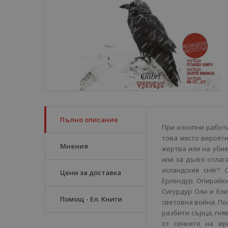
Пълно описание
При изкопни работи
това място вероятн
Мнения
жертва или на убие
или за дълго отлаг
исландския сняг?
Цени за доставка
Ерлендур. Опирайки 
Сигурдур Оли и Ели
Помощ - Ел. Книги
световна война. По
разбити сърца, гня
от сенките на вр