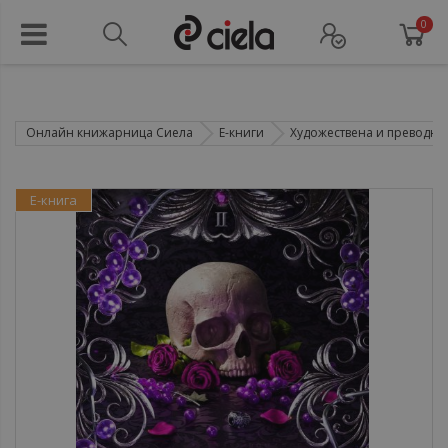
0
Онлайн книжарница Сиела
Е-книги
Художествена и преводна 
Е-книга