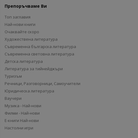
Препоръчваме Ви
Топ заглавия
Най-нови книги
Очаквайте скоро
Художествена литература
Съвременна българска литература
Съвременна световна литература
Детска литература
Литература за тийнейджъри
Туризъм
Речници, Разговорници, Самоучители
Юридическа литература
Ваучери
Музика - Най-нови
Филми - Най-нови
Е-книги Най-нови
Настолни игри