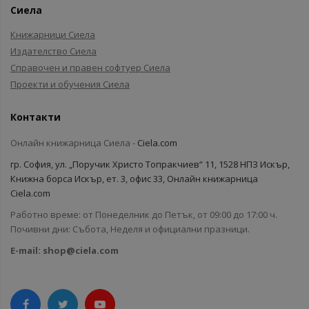
Сиела
Книжарници Сиела
Издателство Сиела
Справочен и правен софтуер Сиела
Проекти и обучения Сиела
Контакти
Онлайн книжарница Сиела -
Ciela.com
гр. София, ул. „Поручик Христо Топракчиев“ 11, 1528 НПЗ Искър,
Книжна борса Искър, ет. 3, офис 33, Онлайн книжарница
Ciela.com
Работно време: от Понеделник до Петък, от 09:00 до 17:00 ч.
Почивни дни: Събота, Неделя и официални празници.
E-mail:
shop@ciela.com