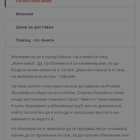
Пълно описание
Мнения
Цени за доставка
Помощ - Ел. Книги
Женевив не си е представяла така живота след
„Фантазма“. Да, проблемите ѝ са елиминирани, но да
бъде в нечия сянка не е за нея. Дори ако сянката е тази
на любимата ѝ сестра – Офелия.
Затова, когато получава покана да замине за Италия,
Женевив изобщо не се колебае. Очаква балове и топли
нощи, изпълнени с магия и страст. Вместо това намира
Роуин. Красивият и вбесяващо груб син на домакина ѝ,
който се опитва да я изпъди и затръшва вратата на
имението в лицето ѝ.
Но Женевив не е свикнала да се предава лесно и намира
начин да се промъкне вътре, за да получи обяснение или