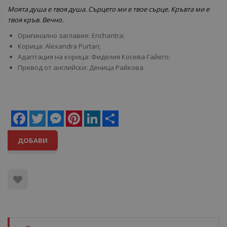
Моята душа е твоя душа. Сърцето ми е твое сърце. Кръвта ми е
твоя кръв. Вечно.
Оригинално заглавие: Enchantra;
Корица: Alexandra Purtan;
Адаптация на корица: Фиделия Косева-Гайего;
Превод от английски: Деница Райкова.
Facebook
Twitter
Messenger
Pinterest
LinkedIn
Share
ДОБАВИ