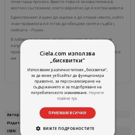
поне чаша просеко. Вместо това се оказва пионка в
жестоко състезание, което вероятно ще ѝ коства живота.
Единственият ѝ шанс да оцелее е да открие някого, който
знае правилата и е готов да обвърже своята съдба с
нейната – Роуин.
В лабиринт от злато, мрамор и магия двамата ще се
изправят пред опасности и изкушения, които ще
променят всичко и ще поставят на изпитание връзката
Ciela.com използва
им.
„бисквитки“
Използваме различни типове „бисквитки“,
за да може уебсайтът да функционира
правилно, за персонализиране на
съдържанието и за подобряване на
потребителското изживяване.
Научете
повече тук.
ПРИЕМАМ ВСИЧКИ
Повече
Кейли Смит
информация
Сиела
ВИЖТЕ ПОДРОБНОСТИТЕ
9789542851295