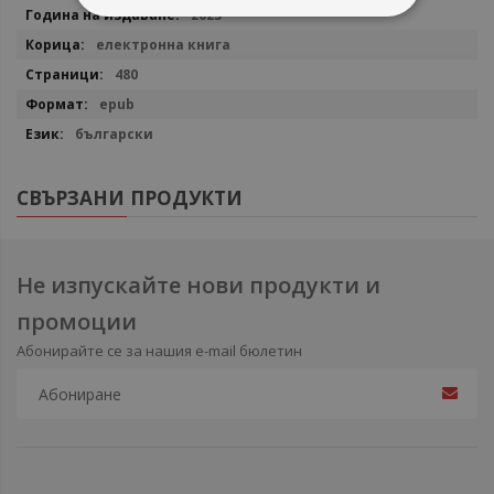
2025
електронна книга
480
epub
български
СВЪРЗАНИ ПРОДУКТИ
Не изпускайте нови продукти и
промоции
Абонирайте се за нашия e-mail бюлетин