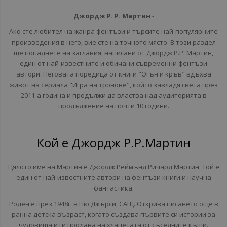
Джордж Р. Р. Мартин
-
Ако сте любител на жанра фентъзи и търсите най-популярните
произведения в него, вие сте на точното място. В този раздел
ще попаднете на заглавия, написани от Джордж Р.Р. Мартин,
един от най-известните и обичани съвременни фентъзи
автори. Неговата поредица от книги "Огън и кръв" вдъхва
живот на сериала "Игра на тронове", който завладя света през
2011-а година и продължи да властва над аудиторията в
продължение на почти 10 години.
Кой е Джордж Р.Р.Мартин
Цялото име на Мартин е Джордж Реймънд Ричард Мартин. Той е
един от най-известните автори на фентъзи книги и научна
фантастика.
Роден е през 1948г. в Ню Джърси, САЩ. Открива писането още в
ранна детска възраст, когато създава първите си истории за
чудовища и ги продава на хлапетата от съседните къщи.