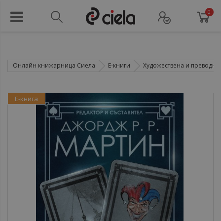
0
Онлайн книжарница Сиела
Е-книги
Художествена и преводна 
Е-книга