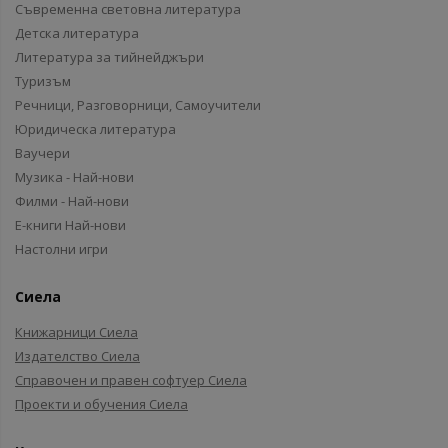
Съвременна световна литература
Детска литература
Литература за тийнейджъри
Туризъм
Речници, Разговорници, Самоучители
Юридическа литература
Ваучери
Музика - Най-нови
Филми - Най-нови
Е-книги Най-нови
Настолни игри
Сиела
Книжарници Сиела
Издателство Сиела
Справочен и правен софтуер Сиела
Проекти и обучения Сиела