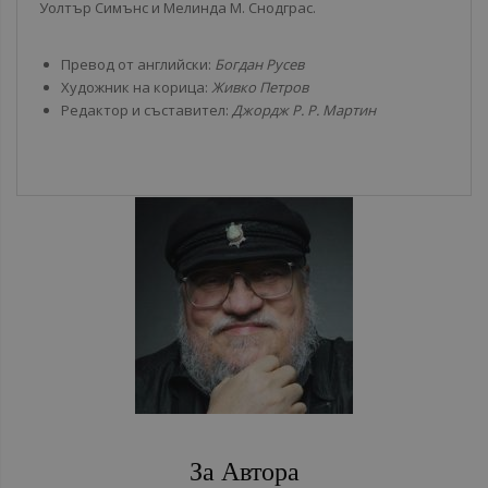
Уолтър Симънс и Мелинда М. Снодграс.
Превод от английски:
Богдан Русев
Художник на корица:
Живко Петров
Редактор и съставител:
Джордж Р. Р. Мартин
За Автора