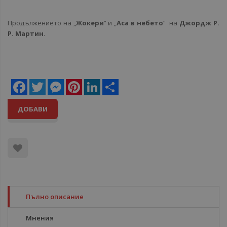
Продължението на „
Жокери
“ и „
Аса в небето
“ на
Джордж Р.
Р. Мартин
.
Facebook
Twitter
Messenger
Pinterest
LinkedIn
Share
ДОБАВИ
Пълно описание
Мнения