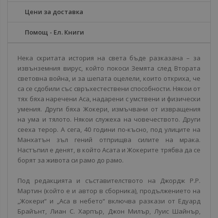
Цени за доставка
Помощ - Ел. Книги
Нека скритата история на света бъде разказана – за
извънземния вирус, който покоси Земята след Втората
световна война, и за шепата оцелели, които откриха, че
са се сдобили със свръхестествени способности. Някои от
тях бяха наречени Аса, надарени с умствени и физически
умения. Други бяха Жокери, измъчвани от извращения
на ума и тялото. Някои служеха на човечеството. Други
сееха терор. А сега, 40 години по-късно, под улиците на
Манхатън зъл гений отприщва силите на мрака.
Настъпил е денят, в който Асата и Жокерите трябва да се
борят за живота си рамо до рамо.
Под редакцията и съставителството на Джордж Р.Р.
Мартин (който е и автор в сборника), продължението на
„Жокери“ и „Аса в небето“ включва разкази от Едуард
Брайънт, Лиан С. Харпър, Джон Милър, Луис Шайнър,