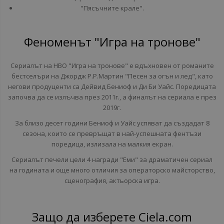
"Пясъчните крале".
Феноменът "Игра на тронове"
Сериалът на HBO "Игра на тронове" е вдъхновен от романите
бестселъри на Джордж Р.Р.Мартин "Песен за огън и лед", като
негови продуценти са Дейвид Бениоф и Ди Би Уайс. Поредицата
започва да се излъчва през 2011г., а финалът на сериала е през
2019г.
За близо десет години Бениоф и Уайс успяват да създадат 8
сезона, които се превръщат в най-успешната фентъзи
поредица, излизала на малкия екран.
Сериалът печели цели 4 награди "Еми" за драматичен сериал
на годината и още много отличия за операторско майсторство,
сценография, актьорска игра.
Защо да изберете Ciela.com