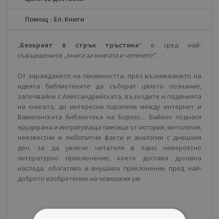
Помощ - Ел. Книги
„
Безкраят в стрък тръстика
“ е сред най-
съвършените
„книги за книгата и четенето“
.
От зараждането на писмеността, през възникването на
идеята библиотеките да съберат цялото познание,
започвайки с Александрийската, възходите и паденията
на книгата, до интересни паралели между интернет и
Вавилонската библиотека на Борхес… Вайехо поднася
ерудирана и интригуваща смесица от история, митология,
неизвестни и любопитни факти и аналогии с днешния
ден, за да увлече читателя в едно невероятно
литературно приключение, което доставя духовна
наслада, обогатява и внушава преклонение пред най-
доброто изобретение на човешкия ум.