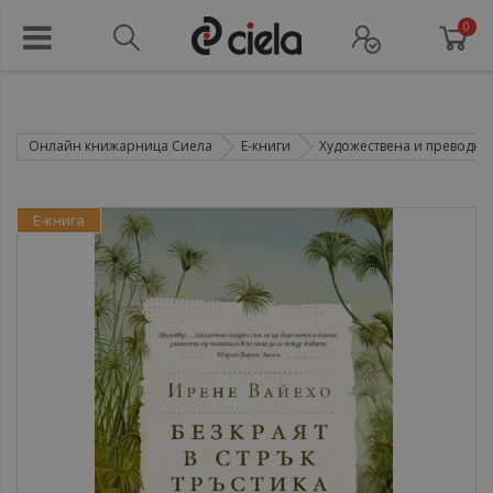
0
Онлайн книжарница Сиела
Е-книги
Художествена и преводна 
Е-книга