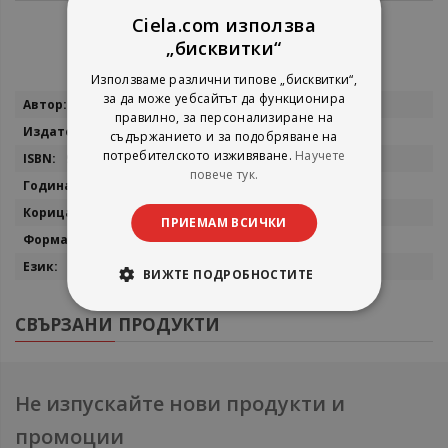
Ciela.com използва
„бисквитки“
Използваме различни типове „бисквитки“,
за да може уебсайтът да функционира
Повече
Ирене Вайехо
правилно, за персонализиране на
информация
Колибри
съдържанието и за подобряване на
потребителското изживяване.
Научете
9786190211990
повече тук.
2023
електронна книга
ПРИЕМАМ ВСИЧКИ
epub
български
ВИЖТЕ ПОДРОБНОСТИТЕ
СВЪРЗАНИ ПРОДУКТИ
Не изпускайте нови продукти и
промоции