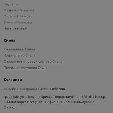
Ваучери
Музика - Най-нови
Филми - Най-нови
Е-книги Най-нови
Настолни игри
Сиела
Книжарници Сиела
Издателство Сиела
Справочен и правен софтуер Сиела
Проекти и обучения Сиела
Контакти
Онлайн книжарница Сиела -
Ciela.com
гр. София, ул. „Поручик Христо Топракчиев“ 11, 1528 НПЗ Искър,
Книжна борса Искър, ет. 3, офис 33, Онлайн книжарница
Ciela.com