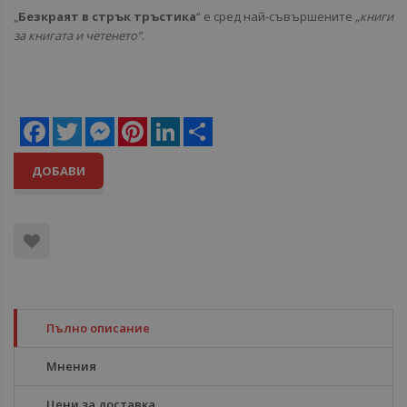
„
Безкраят в стрък тръстика
“ е сред най-съвършените
„книги
за книгата и четенето“
.
Facebook
Twitter
Messenger
Pinterest
LinkedIn
Share
ДОБАВИ
Пълно описание
Мнения
Цени за доставка