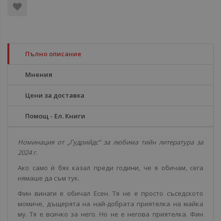
Пълно описание
Мнения
Цени за доставка
Помощ - Ел. Книги
Номинация от „Гудрийдс“ за любима тийн литература за
2024 г.
Ако само ѝ бях казал преди години, че я обичам, сега
нямаше да съм тук.
Фин винаги е обичал Есен. Тя не е просто съседското
момиче, дъщерята на най-добрата приятелка на майка
му. Тя е всичко за него. Но не е негова приятелка. Фин