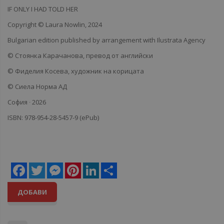
IF ONLY I HAD TOLD HER
Copyright © Laura Nowlin, 2024
Bulgarian edition published by arrangement with Ilustrata Agency
© Стоянка Карачанова, превод от английски
© Фиделия Косева, художник на корицата
© Сиела Норма АД
София ∙ 2026
ISBN: 978-954-28-5457-9 (ePub)
Facebook
Twitter
Messenger
Pinterest
LinkedIn
Share
ДОБАВИ