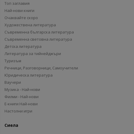
Топ заглавия
Най-нови книги
Очаквайте скоро
Художествена литература
Съвременна българска литература
Съвременна световна литература
Детска литература
Литература за тийнейджъри
Туризъм
Речници, Разговорници, Самоучители
Юридическа литература
Ваучери
Музика - Най-нови
Филми - Най-нови
Е-книги Най-нови
Настолни игри
Сиела