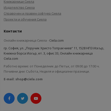
Книжарници Сиела
Издателство Сиела
Справочен и правен софтуер Сиела
Проекти и обучения Сиела
Контакти
Онлайн книжарница Сиела -
Ciela.com
гр. София, ул. „Поручик Христо Топракчиев“ 11, 1528 НПЗ Искър,
Книжна борса Искър, ет. 3, офис 33, Онлайн книжарница
Ciela.com
Работно време: от Понеделник до Петък, от 09:00 до 17:00 ч.
Почивни дни: Събота, Неделя и официални празници.
E-mail:
shop@ciela.com