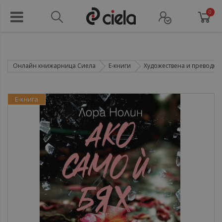
0
Онлайн книжарница Сиела
Е-книги
Художествена и преводна 
Е-книга