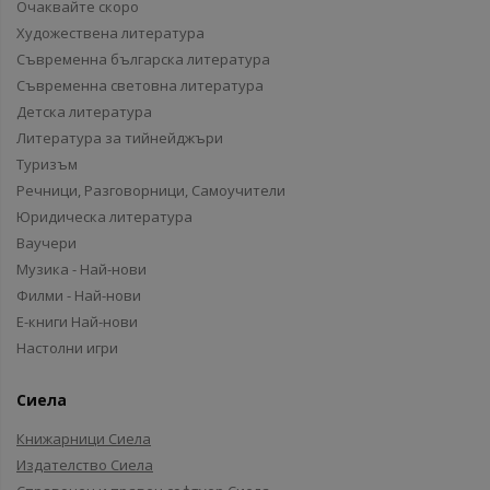
Очаквайте скоро
Художествена литература
Съвременна българска литература
Съвременна световна литература
Детска литература
Литература за тийнейджъри
Туризъм
Речници, Разговорници, Самоучители
Юридическа литература
Ваучери
Музика - Най-нови
Филми - Най-нови
Е-книги Най-нови
Настолни игри
Сиела
Книжарници Сиела
Издателство Сиела