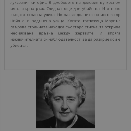
луксозния си офис. В джобовете на деловия му костюм
има... зърна ръж. Следват още две убийства. И отново
същата странна улика. Но разследването на инспектор
Нийл е в задънена улица. Когато госпожица Марпъл
свързва странната находка със старо стихче, тя открива
неочаквана връзка между жертвите. И впряга
изключителната си наблюдателност, за да разкрие кой е
убиецът.