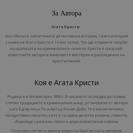
За Автора
Агата Кристи
-
Ако обичате заплетените детективски истории, тази категория
с книги на Агата Кристи е точно за вас. Тук ще откриете творби
на кралицата на криминалните сюжети. Кристи е сред най-
известните автори в жанровете мистерия и разследване на
престъпления.
Коя е Агата Кристи
Родена е в Англия през 1890 г. В писането си следва до голяма
степен традициите в криминалния жанр, установени от автори
като Едгар Алън По и Артър Конан Дойл. Тя е изключително
продуктивен писател, като е създала десетки романи, повести,
сборници с разкази, пиеси и дори романтични новели.
Получава титлите дама и орден на Британската империя