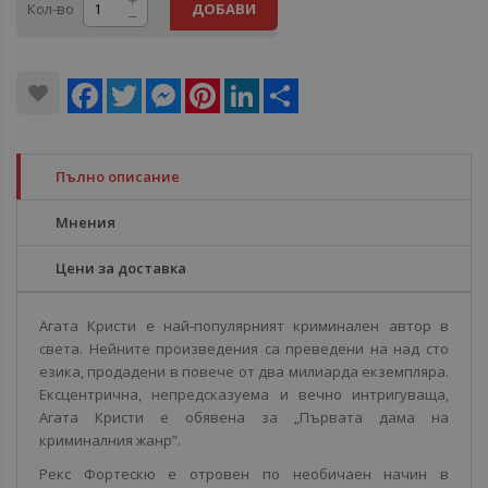
Кол-во
ДОБАВИ
Facebook
Twitter
Messenger
Pinterest
LinkedIn
Share
Пълно описание
Мнения
Цени за доставка
Агата Кристи е най-популярният криминален автор в
света. Нейните произведения са преведени на над сто
езика, продадени в повече от два милиарда екземпляра.
Ексцентрична, непредсказуема и вечно интригуваща,
Агата Кристи е обявена за „Първата дама на
криминалния жанр”.
Рекс Фортескю е отровен по необичаен начин в