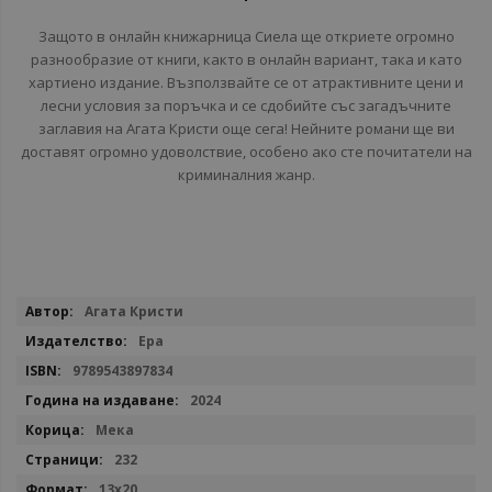
Защото в онлайн книжарница Сиела ще откриете огромно
разнообразие от книги, както в онлайн вариант, така и като
хартиено издание. Възползвайте се от атрактивните цени и
лесни условия за поръчка и се сдобийте със загадъчните
заглавия на Агата Кристи още сега! Нейните романи ще ви
доставят огромно удоволствие, особено ако сте почитатели на
криминалния жанр.
Повече
Агата Кристи
информация
Ера
9789543897834
2024
Мека
232
13x20