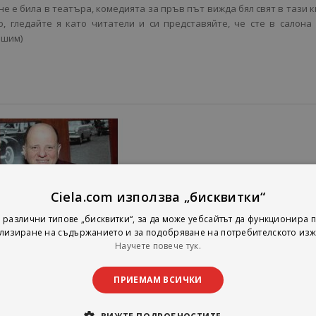
е е била в театъра, комедията за пръв път вижда бял свят в тази к
о, гледайте я като читатели и си представяйте, че сте в салона
ешим)
Ciela.com използва „бисквитки“
 различни типове „бисквитки“, за да може уебсайтът да функционира п
лизиране на съдържанието и за подобряване на потребителското изж
Научете повече тук.
ПРИЕМАМ ВСИЧКИ
За Автора