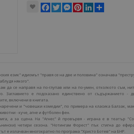
Facebook
Twitter
Messenger
Pinterest
LinkedIn
Share
рския език" идиомът "правя се на две и половина" означава "прест
заблудя някого".
кам да се направя на по-глупав или на по-умен, отколкото съм, ни
го. Заглавието е подсказано единствено от съдържанието - д
ите, включени в книгата.
наречени и "човешки комедии", по примера на класика Балзак, ма
животни - куче, агне и футболен фен.
нига, а за сцена. На "Агнес" й провървя - играна е в театър "С
нински) четири сезона. "Нотингам Форест" пък стигна до ефира
ът е излачван многократно по програма "Христо Ботев" на БНР.