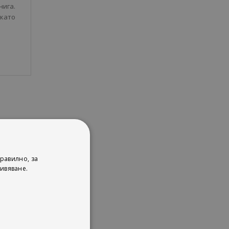
нига.
 като
равилно, за
ивяване.