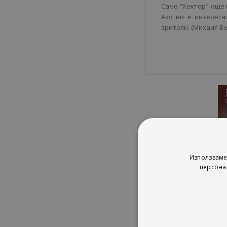
Само "Хектор" още н
Ако ви е интересн
зрители. (Михаил В
Използваме
персона