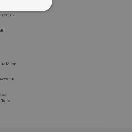
я
Георги
ъв
 на Марк
ество в
и за
 Дочо