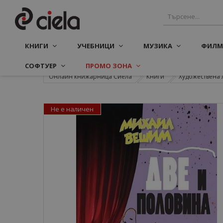
КНИГИ
УЧЕБНИЦИ
МУЗИКА
ФИЛМ
СОФТУЕР
ПРОМО ЗОНА
Онлайн книжарница Сиела
Книги
Художествена 
Не е наличен