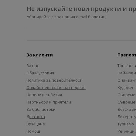
Не изпускайте нови продукти и 
Абонирайте се за нашия e-mail бюлетин
За клиенти
Препор
За нас
Топ загл
Общи условия
Най-нови
Политика за поверителност
Очаквайт
Онлайн решаване на спорове
Художест
Новини и събития
Съвремен
Партньори и приятели
Съвремен
За библиотеки
Детска л
Доставка
Литерату
Връщане
Туризъм
Помощ
Речници,