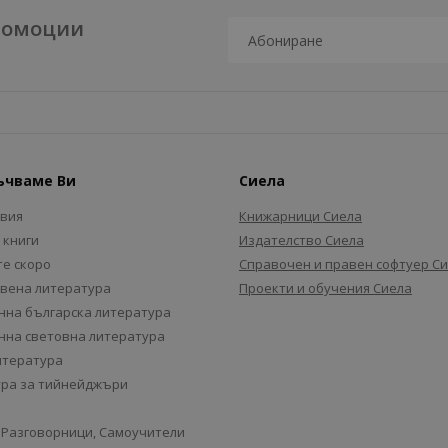
промоции
ъчваме Ви
Сиела
авия
Книжарници Сиела
 книги
Издателство Сиела
е скоро
Справочен и правен софтуер С
вена литература
Проекти и обучения Сиела
на българска литература
на световна литература
итература
ра за тийнейджъри
 Разговорници, Самоучители