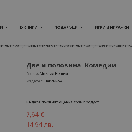
И
Е-КНИГИ
ПОДАРЪЦИ
ИГРИ И ИГРАЧКИ
литература
Съвременна българска литература
Две и половина. 
Две и половина. Комедии
Автор:
Михаил Вешим
Издател:
Лексикон
Бъдете първият оценил този продукт
7,64 €
14,94 лв.