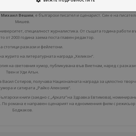
ВИЖТЕ ПОДРОБНОСТИТЕ
Михаил Вешим
-
и
Михаил Вешим
, е български
писател
и
сценарист
. Син е на писател
Мишев
.
ниверситет, специалност журналистика. От същата година работи в
то от 2003 година заема поста главен редактор.
на стотици разкази и фейлетони.
 на журито на литературната награда „Хеликон“.
огия на световния хумор, публикувана във Виетнам, наред с разкази
Твен и Уди Алън.
а Васил Сотиров, получава Националната награда за цялостно творч
хумора и сатирата „Райко Алексиев“.
български книги (заедно с
„Арката“
на Здравка Евтимова), номиниран
. По романа е направен сценарият на едноименния филм с режисьор
Боджаков.