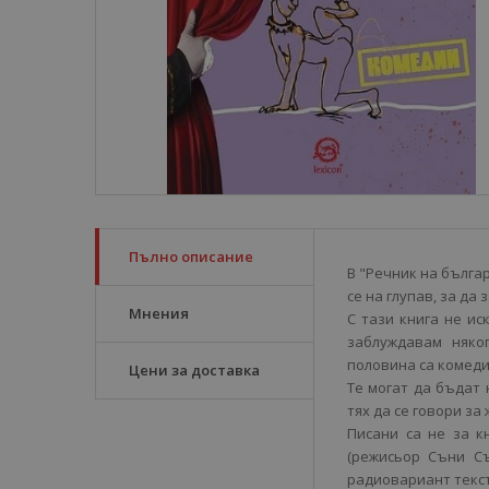
Пълно описание
В "Речник на бълга
се на глупав, за да 
Мнения
С тази книга не ис
заблуждавам няко
половина са комеди
Цени за доставка
Те могат да бъдат 
тях да се говори за 
Писани са не за к
(режисьор Съни Съ
радиовариант текст