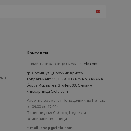
Контакти
Онлайн книжарница Сиела -
Ciela.com
гр. София, ул. „Поручик Христо
иела
Топракчиев“ 11, 1528 НПЗ Искър, Книжна
борса Искър, ет. 3, офис 33, Онлайн
книжарница Ciela.com
Работно време: от Понеделник до Петък,
от 09:00 до 17:00 ч.
Почивни дни: Събота, Неделя и
официални празници.
E-mail:
shop@ciela.com