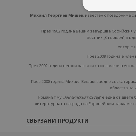
Михаил Георгиев Мишев
, известен с псевдонима с
През 1982 година Вешим завършва Софийския у
вестник „Стършел“, къде
Автор е 
През 2009 година е член
През 2002 година негови разкази са включени в Антол
През 2008 година Михаил Вешим, заедно със сатирик
областта на 
Романът му
„Английският съсед“
е една от двете 
литературната награда на Европейския парламент
СВЪРЗАНИ ПРОДУКТИ