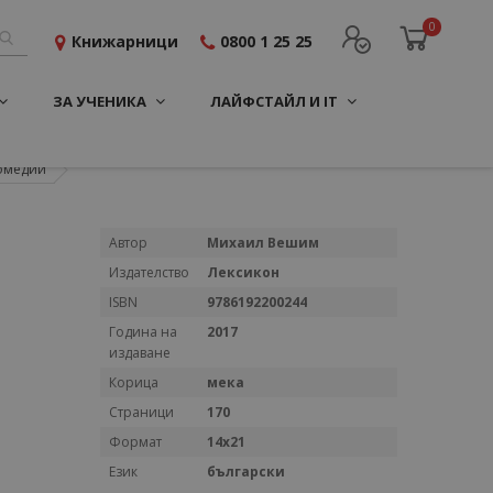
0
Книжарници
0800 1 25 25
ЗА УЧЕНИКА
ЛАЙФСТАЙЛ И IT
Комедии
Повече
Автор
Михаил Вешим
информация
Издателство
Лексикон
ISBN
9786192200244
Година на
2017
издаване
Корица
мека
Страници
170
Формат
14х21
Език
български