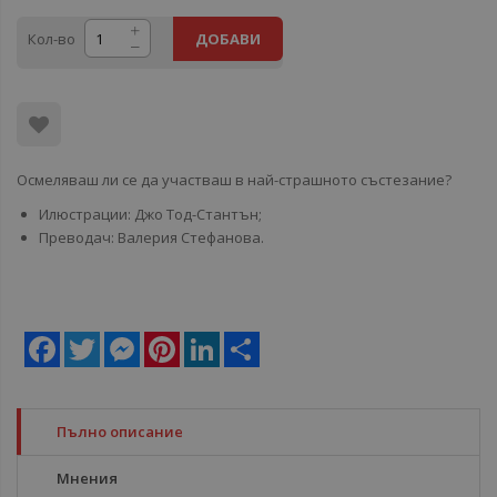
Кол-во
ДОБАВИ
Осмеляваш ли се да участваш в най-страшното състезание?
Илюстрации: Джо Тод-Стантън;
Преводач: Валерия Стефанова.
Facebook
Twitter
Messenger
Pinterest
LinkedIn
Share
Пълно описание
Мнения