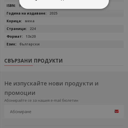
9786192660727
2025
мека
224
13x20
български
СВЪРЗАНИ ПРОДУКТИ
Не изпускайте нови продукти и
промоции
Абонирайте се за нашия e-mail бюлетин