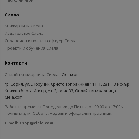
Настолни игри
Сиела
Книжарници Сиела
Издателство Сиела
Справочен и правен софтуер Сиела
Проекти и обучения Сиела
Контакти
Онлайн книжарница Сиела -
Ciela.com
гр. София, ул. „Поручик Христо Топракчиев“ 11, 1528 НПЗ Искър,
Книжна борса Искър, ет. 3, офис 33, Онлайн книжарница
Ciela.com
Работно време: от Понеделник до Петък, от 09:00 до 17:00 ч.
Почивни дни: Събота, Неделя и официални празници.
E-mail:
shop@ciela.com