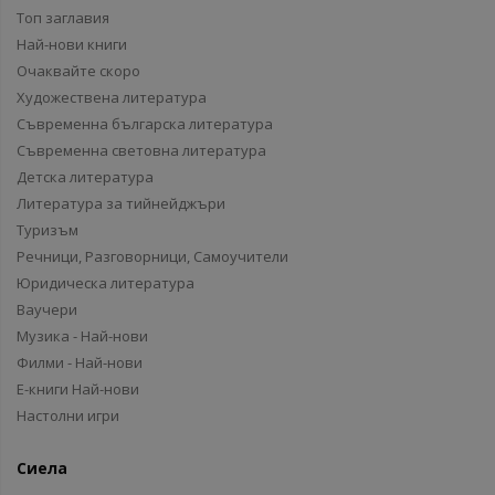
Топ заглавия
Най-нови книги
Очаквайте скоро
Художествена литература
Съвременна българска литература
Съвременна световна литература
Детска литература
Литература за тийнейджъри
Туризъм
Речници, Разговорници, Самоучители
Юридическа литература
Ваучери
Музика - Най-нови
Филми - Най-нови
Е-книги Най-нови
Настолни игри
Сиела