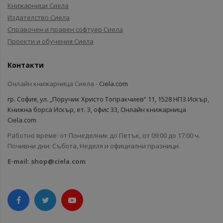
Книжарници Сиела
Издателство Сиела
Справочен и правен софтуер Сиела
Проекти и обучения Сиела
Контакти
Онлайн книжарница Сиела -
Ciela.com
гр. София, ул. „Поручик Христо Топракчиев“ 11, 1528 НПЗ Искър,
Книжна борса Искър, ет. 3, офис 33, Онлайн книжарница
Ciela.com
Работно време: от Понеделник до Петък, от 09:00 до 17:00 ч.
Почивни дни: Събота, Неделя и официални празници.
E-mail:
shop@ciela.com