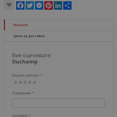
Facebook
Twitter
Messenger
Pinterest
LinkedIn
Share
Мнения
Цени за доставка
Вие оценявате:
Duchamp
Вашият рейтинг
1
2
3
4
5
Псевдоним
звезда
звезди
звезди
звезди
звезди
Заглавие