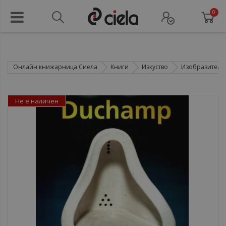
0
Онлайн книжарница Сиела
Книги
Изкуство
Изобразително
Не е наличен