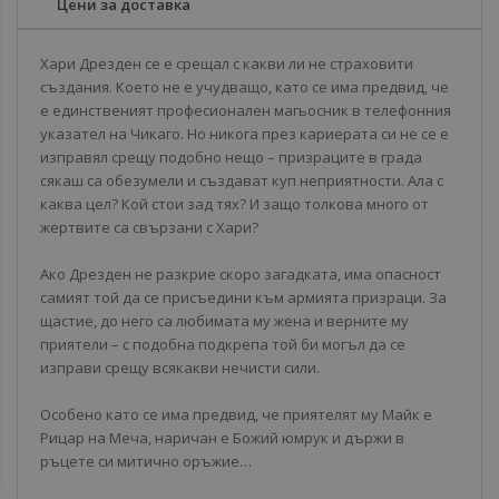
Цени за доставка
Хари Дрезден се е срещал с какви ли не страховити
създания. Което не е учудващо, като се има предвид, че
е единственият професионален магьосник в телефонния
указател на Чикаго. Но никога през кариерата си не се е
изправял срещу подобно нещо – призраците в града
сякаш са обезумели и създават куп неприятности. Ала с
каква цел? Кой стои зад тях? И защо толкова много от
жертвите са свързани с Хари?
Ако Дрезден не разкрие скоро загадката, има опасност
самият той да се присъедини към армията призраци. За
щастие, до него са любимата му жена и верните му
приятели – с подобна подкрепа той би могъл да се
изправи срещу всякакви нечисти сили.
Особено като се има предвид, че приятелят му Майк е
Рицар на Меча, наричан е Божий юмрук и държи в
ръцете си митично оръжие…