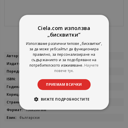
Ciela.com използва
„бисквитки“
Използваме различни типове „бисквитки“,
за да може уебсайтът да функционира
правилно, за персонализиране на
Повече
Джим Бъчър
съдържанието и за подобряване на
информация
Колибри
потребителското изживяване.
Научете
повече тук.
Досиетата Дрезден
9786191502837
ПРИЕМАМ ВСИЧКИ
2014
мека
ВИЖТЕ ПОДРОБНОСТИТЕ
400
130x200 мм
български