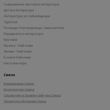
Съвременна световна литература
Детска литература
Литература за тийнейджъри
Туризъм
Речници, Разговорници, Самоучители
Юридическа литература
Ваучери
Музика - Най-нови
Филми - Най-нови
Е-книги Най-нови
Настолни игри
Сиела
Книжарници Сиела
Издателство Сиела
Справочен и правен софтуер Сиела
Проекти и обучения Сиела