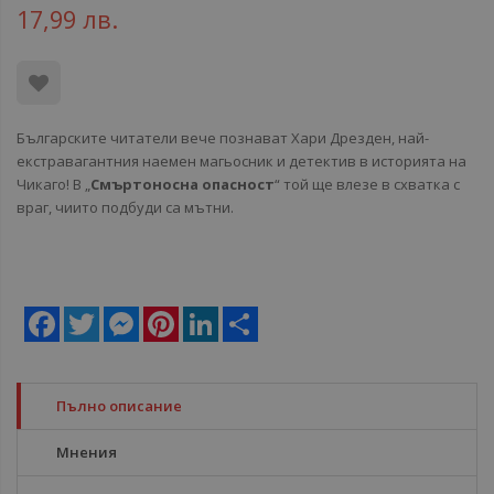
17,99 лв.
Българските читатели вече познават Хари Дрезден, най-
екстравагантния наемен магьосник и детектив в историята на
Чикаго! В „
Смъртоносна опасност
“ той ще влезе в схватка с
враг, чиито подбуди са мътни.
Facebook
Twitter
Messenger
Pinterest
LinkedIn
Share
Пълно описание
Мнения