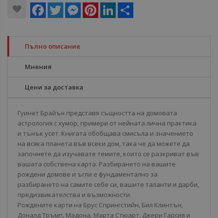
Facebook
Twitter
Messenger
Pinterest
LinkedIn
Share
Пълно описание
Мнения
Цени за доставка
Гуинет Брайън представя същността на домовата
астрология с хумор, примери от нейната лична практика
и тънък усет. Книгата обобщава смисъла и значението
на всяка планета във всеки дом, така че да можете да
започнете да изучавате темите, които се разкриват във
вашата собствена карта. Разбирането на вашите
рождени домове и ъгли е фундаментално за
разбирането на самите себе си, вашите таланти и дарби,
предизвикателства и възможности.
Рождените карти на Брус Спрингстийн, Бил Клинтън,
Доналд Тръмп, Мадона, Марта Стюарт, Джери Гарсия и