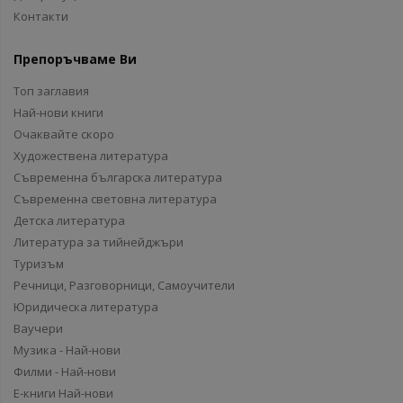
Контакти
Препоръчваме Ви
Топ заглавия
Най-нови книги
Очаквайте скоро
Художествена литература
Съвременна българска литература
Съвременна световна литература
Детска литература
Литература за тийнейджъри
Туризъм
Речници, Разговорници, Самоучители
Юридическа литература
Ваучери
Музика - Най-нови
Филми - Най-нови
Е-книги Най-нови