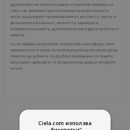
други известни личности дават колоритни примери за
това, как домовите разположения на всяка планета
могат да разкрият преживявания от детството, черти от
физическата външност, личността, кариерата,
взаимоотношенията, духовния растеж и други аспекти от
живота.
Съчетавайки астрология, психология и метафора, това
занимателно и лесно за четене ръководство може да ви
помогне да добиете по-дълбоко разбиране по темите,
свързани с дванайсетте астрологични дома и четирите
ъгъла.
Ciela.com използва
„бисквитки“