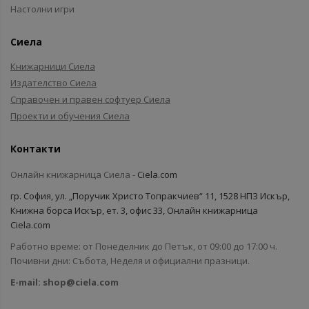
Настолни игри
Сиела
Книжарници Сиела
Издателство Сиела
Справочен и правен софтуер Сиела
Проекти и обучения Сиела
Контакти
Онлайн книжарница Сиела -
Ciela.com
гр. София, ул. „Поручик Христо Топракчиев“ 11, 1528 НПЗ Искър,
Книжна борса Искър, ет. 3, офис 33, Онлайн книжарница
Ciela.com
Работно време: от Понеделник до Петък, от 09:00 до 17:00 ч.
Почивни дни: Събота, Неделя и официални празници.
E-mail:
shop@ciela.com