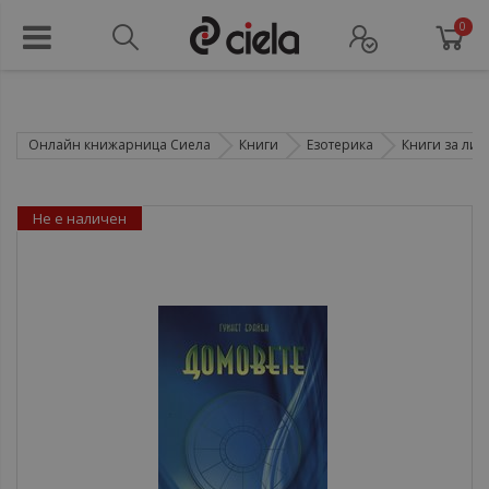
0
Онлайн книжарница Сиела
Книги
Езотерика
Книги за лич
Не е наличен