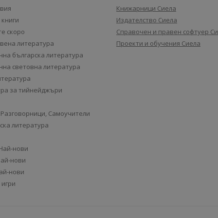
авия
Книжарници Сиела
 книги
Издателство Сиела
е скоро
Справочен и правен софтуер С
вена литература
Проекти и обучения Сиела
на българска литература
на световна литература
итература
ра за тийнейджъри
 Разговорници, Самоучители
ска литература
 Най-нови
Най-нови
Най-нови
 игри