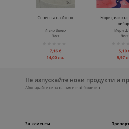
Съвестта на Дзено
Морис, или къ
рибар
Итало Звево
Мери Ш
Лист
Лист
рейтинг:
рейтинг:
1%
1%
7,16 €
5,10 
14,00 лв.
9,97 л
Не изпускайте нови продукти и 
Абонирайте се за нашия e-mail бюлетин
За клиенти
Препор