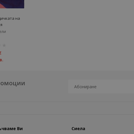
щичката на
я
ели
€
в.
промоции
ъчваме Ви
Сиела