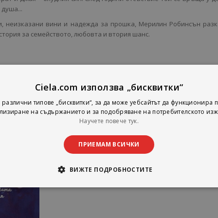
душа...
и, неизказани вини и надежда за прошка, Мерилин Робинсън раз
тория за семейството, любовта и втория шанс.
Ciela.com използва „бисквитки“
 различни типове „бисквитки“, за да може уебсайтът да функционира п
лизиране на съдържанието и за подобряване на потребителското изж
Научете повече тук.
ПРИЕМАМ ВСИЧКИ
ВИЖТЕ ПОДРОБНОСТИТЕ