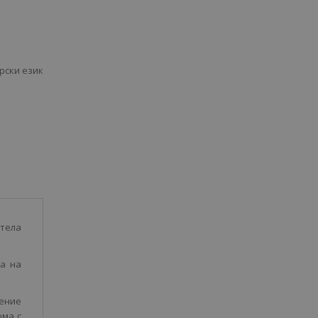
рски език
тела
а на
сение
ома с