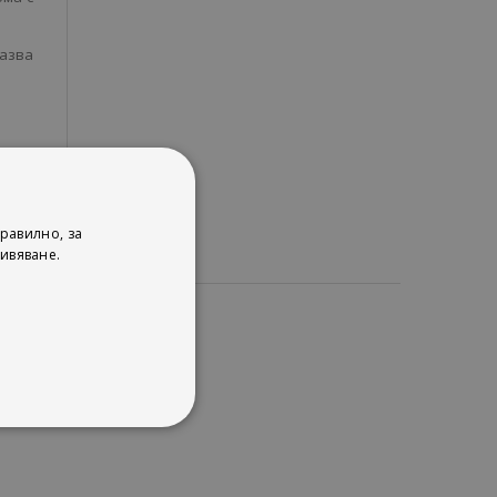
казва
равилно, за
ивяване.