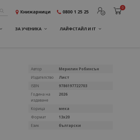
0
Книжарници
0800 1 25 25
ЗА УЧЕНИКА
ЛАЙФСТАЙЛ И IT
Повече
Автор
Мерилин Робинсън
информация
Издателство
Лист
ISBN
9786197722703
Година на
2026
издаване
Корица
мека
Формат
13x20
Език
български