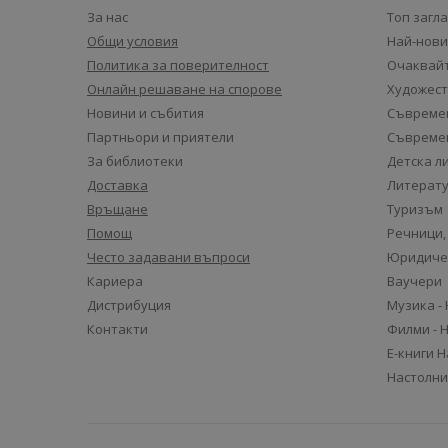
За нас
Топ загл
Общи условия
Най-нови
Политика за поверителност
Очаквайт
Онлайн решаване на спорове
Художест
Новини и събития
Съвремен
Партньори и приятели
Съвремен
За библиотеки
Детска л
Доставка
Литерату
Връщане
Туризъм
Помощ
Речници,
Често задавани въпроси
Юридиче
Кариера
Ваучери
Дистрибуция
Музика -
Контакти
Филми - 
Е-книги 
Настолни