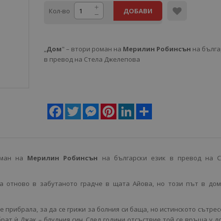
Кол-во
ДОБАВИ
„
Дом
" – втори роман на
Мерилин Робинсън
на бълга
в превод на Стела Джелепова
Facebook
Twitter
Messenger
Pinterest
LinkedIn
Share
оман на
Мерилин Робинсън
на български език в превод на С
а отново в забутаното градче в щата Айова, но този път в дом
е прибрала, за да се грижи за болния си баща, но истинското сътре
брат ѝ Джак – блудния син. След години отсъствие той се връща у д