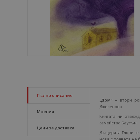
Пълно описание
„
Дом
" – втори р
Джелепова
Мнения
Книгата ни отвежд
семейство Баутън.
Цени за доставка
Дъщерята Глори се 
идва с появата на 