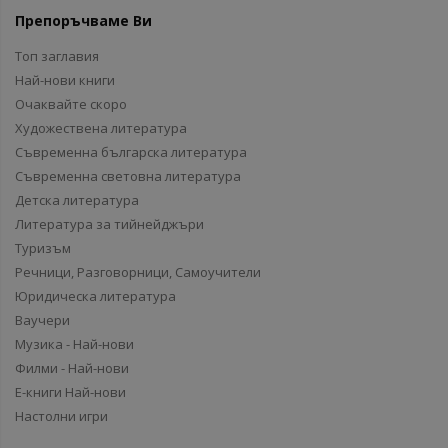
Препоръчваме Ви
Топ заглавия
Най-нови книги
Очаквайте скоро
Художествена литература
Съвременна българска литература
Съвременна световна литература
Детска литература
Литература за тийнейджъри
Туризъм
Речници, Разговорници, Самоучители
Юридическа литература
Ваучери
Музика - Най-нови
Филми - Най-нови
Е-книги Най-нови
Настолни игри