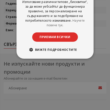
Използваме различни типове „бисквитки“,
2002
за да може уебсайтът да функционира
Меки корици
правилно, за персонализиране на
съдържанието и за подобряване на
192
потребителското изживяване.
Научете
20/13
повече тук.
Български
ПРИЕМАМ ВСИЧКИ
СВЪРЗАНИ ПРОДУКТИ
ВИЖТЕ ПОДРОБНОСТИТЕ
Не изпускайте нови продукти и
промоции
Абонирайте се за нашия e-mail бюлетин