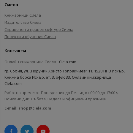
Сиела
Книжарници Сиела
Издателство Сиела
Справочен и правен софтуер Сиела
Проекти и обучения Сиела
Контакти
Онлайн книжарница Сиела -
Ciela.com
гр. София, ул. „Поручик Христо Топракчиев“ 11, 1528 НПЗ Искър,
Книжна борса Искър, ет. 3, офис 33, Онлайн книжарница
Ciela.com
Работно време: от Понеделник до Петък, от 09:00 до 17:00 ч.
Почивни дни: Събота, Неделя и официални празници.
E-mail:
shop@ciela.com