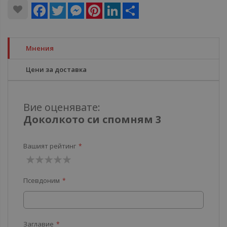
Facebook
Twitter
Messenger
Pinterest
LinkedIn
Share
Мнения
Цени за доставка
Вие оценявате:
Доколкото си спомням 3
Вашият рейтинг
1
2
3
4
5
Псевдоним
звезда
звезди
звезди
звезди
звезди
Заглавие