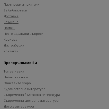
Партньори и приятели
За библиотеки
Доставка
Връщане
Помощ
Често задавани въпроси
Кариера
Дистрибуция
Контакти
Препоръчваме Ви
Топ заглавия
Най-нови книги
Очаквайте скоро
Художествена литература
Съвременна българска литература
Съвременна световна литература
Детска литература