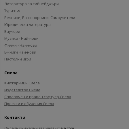
Литература за тийнейджъри
Туризъм
Речници, Разговорници, Самоучители
Юридическа литература
Ваучери
Музика - Най-нови
Филми - Най-нови
Е-книги Най-нови
Настолни игри
Сиела
Книжарници Сиела
Издателство Сиела
Справочен и правен софтуер Сиела
Проекти и обучения Сиела
Контакти
Онлайн книжарница Сиела -
Ciela.com