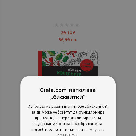
рейтинг:
1%
29,14 €
56,99 лв.
Ciela.com използва
„бисквитки“
Използваме различни типове „бисквитки“,
за да може уебсайтът да функционира
правилно, за персонализиране на
Обичам коледните цветове -
съдържанието и за подобряване на
мини - Антистрес книга за
потребителското изживяване.
Научете
оцветяване - Празнично
повече тук.