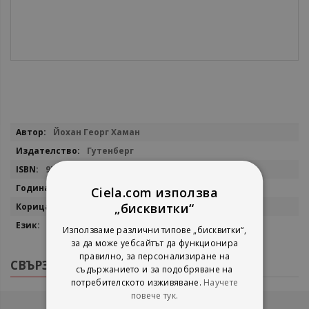
Повече
Йохан Георг Хаман
информация
Гутенберг
9786191762163
2022
Ciela.com използва
„бисквитки“
мека
български
Използваме различни типове „бисквитки“,
за да може уебсайтът да функционира
правилно, за персонализиране на
СВЪРЗАНИ ПРОДУКТИ
съдържанието и за подобряване на
потребителското изживяване.
Научете
повече тук.