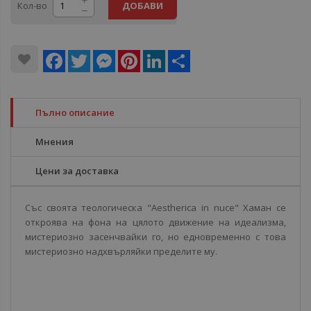
Кол-во
ДОБАВИ
Facebook
Twitter
Messenger
Pinterest
LinkedIn
Share
Пълно описание
Мнения
Цени за доставка
Със своята теологическа "Aestherica in nuce" Хаман се
откроява на фона на цялото движение на идеализма,
мистериозно засенчвайки го, но едновременно с това
мистериозно надхвърляйки пределите му.