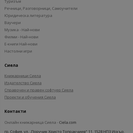
Туризъм
Речници, Разговорници, Самоучители
Юридическа литература
Ваучери
Музика - Най-нови
Филми - Най-нови
Е-книги Най-нови
Настолни игри
Сиела
Книжарници Сиела
Издателство Сиела
Справочен и правен софтуер Сиела
Проекти и обучения Сиела
Контакти
Онлайн книжарница Сиела -
Ciela.com
гр. София, ул. „Поручик Христо Топракчиев“ 11, 1528 НПЗ Искър,