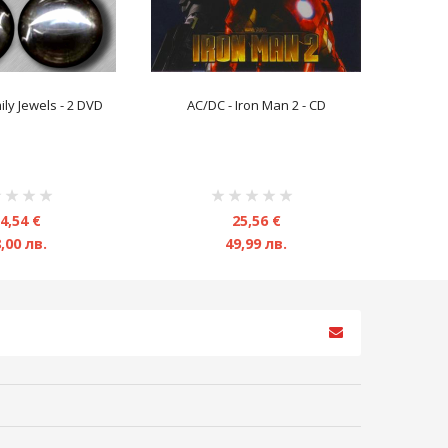
ily Jewels - 2 DVD
AC/DC - Iron Man 2 - CD
инг:
рейтинг:
1%
4,54 €
25,56 €
,00 лв.
49,99 лв.