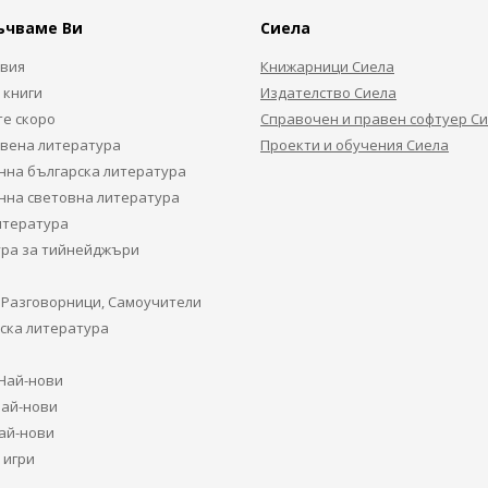
ъчваме Ви
Сиела
авия
Книжарници Сиела
 книги
Издателство Сиела
е скоро
Справочен и правен софтуер С
вена литература
Проекти и обучения Сиела
на българска литература
на световна литература
итература
ра за тийнейджъри
 Разговорници, Самоучители
ска литература
 Най-нови
Най-нови
Най-нови
 игри