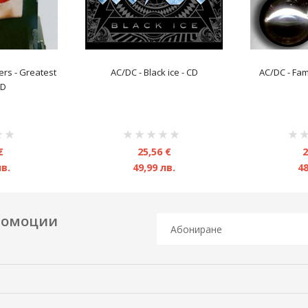
rs ‎- Greatest
AC/DC - Black ice - CD
AC/DC - Fam
CD
рейтинг:
рейт
1%
1%
€
25,56 €
2
лв.
49,99 лв.
48
промоции