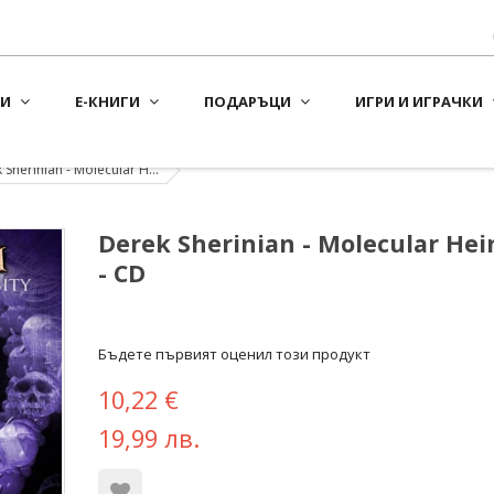
И
Е-КНИГИ
ПОДАРЪЦИ
ИГРИ И ИГРАЧКИ
Sherinian ‎- Molecular H...
Derek Sherinian ‎- Molecular Hei
- CD
Бъдете първият оценил този продукт
10,22 €
19,99 лв.