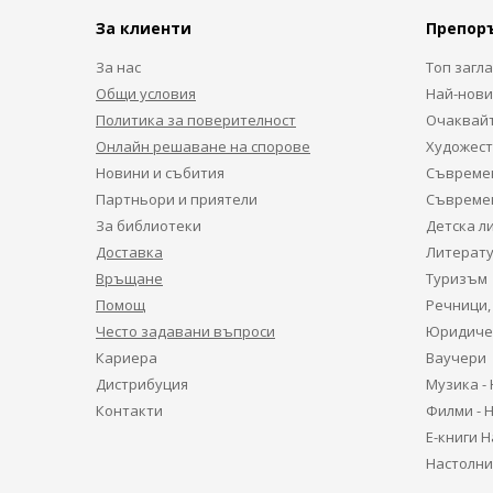
За клиенти
Препор
За нас
Топ загл
Общи условия
Най-нови
Политика за поверителност
Очаквайт
Онлайн решаване на спорове
Художест
Новини и събития
Съвремен
Партньори и приятели
Съвремен
За библиотеки
Детска л
Доставка
Литерату
Връщане
Туризъм
Помощ
Речници,
Често задавани въпроси
Юридиче
Кариера
Ваучери
Дистрибуция
Музика -
Контакти
Филми - 
Е-книги 
Настолни