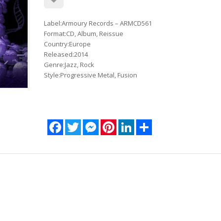
Label:Armoury Records ‎– ARMCD561
Format:CD, Album, Reissue
Country:Europe
Released:2014
Genre:Jazz, Rock
Style:Progressive Metal, Fusion
Facebook
Twitter
Messenger
Pinterest
LinkedIn
Share