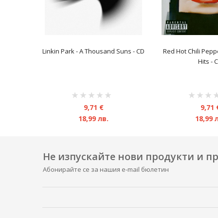
Linkin Park - A Thousand Suns - CD
Red Hot Chili Peppe
Hits - 
рейтинг:
рейтинг:
1%
1%
9,71 €
9,71 
18,99 лв.
18,99 
Не изпускайте нови продукти и 
Абонирайте се за нашия e-mail бюлетин