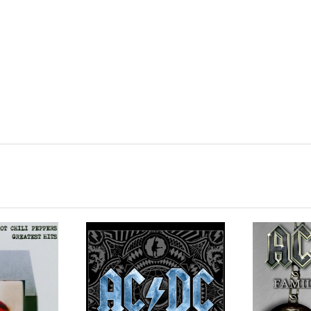
d
sity