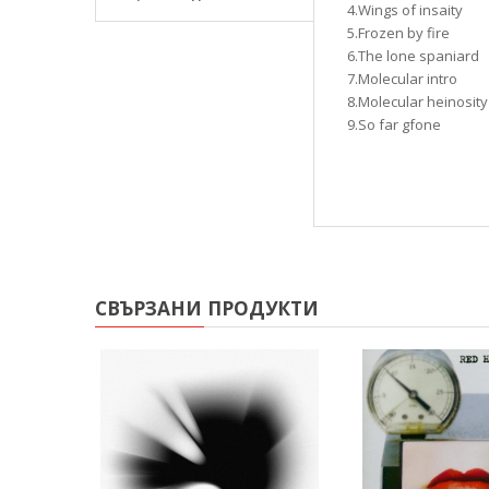
4.Wings of insaity
5.Frozen by fire
6.The lone spaniar
7.Molecular intro
8.Molecular heino
9.So far gfone
СВЪРЗАНИ ПРОДУКТИ