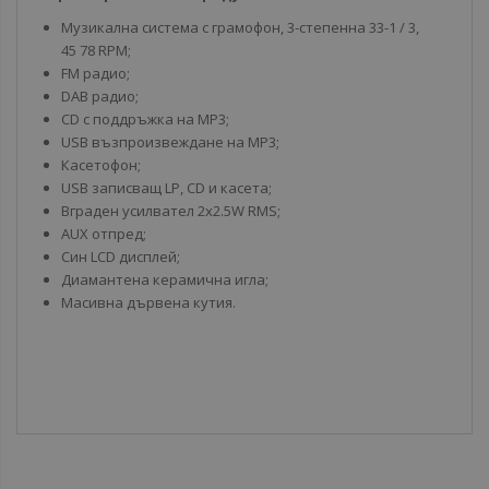
Музикална система с грамофон, 3-степенна 33-1 / 3,
45 78 RPM;
FM радио;
DAB радио;
CD с поддръжка на MP3;
USB възпроизвеждане на MP3;
Касетофон;
USB записващ LP, CD и касета;
Вграден усилвател 2x2.5W RMS;
AUX отпред;
Син LCD дисплей;
Диамантена керамична игла;
Mасивна дървена кутия.