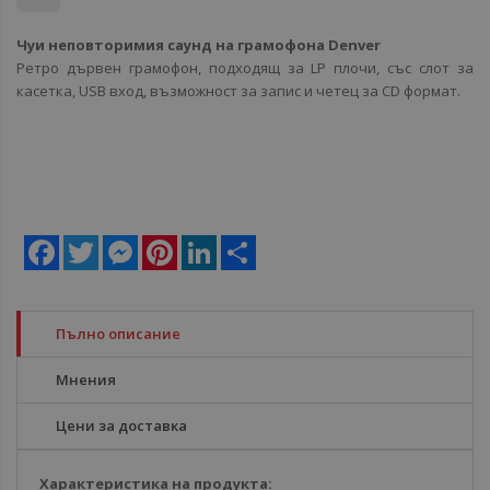
Чуи неповторимия саунд на грамофона Denver
Ретро дървен грамофон, подходящ за LP плочи, със слот за
касетка,
USB вход, възможност за запис и четец за CD формат.
Facebook
Twitter
Messenger
Pinterest
LinkedIn
Share
Пълно описание
Мнения
Цени за доставка
Характеристика на продукта: