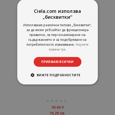
1%
86,91 €
169,98 лв.
Ciela.com използва
„бисквитки“
Използваме различни типове „бисквитки“,
за да може уебсайтът да функционира
правилно, за персонализиране на
съдържанието и за подобряване на
потребителското изживяване.
Научете
повече тук.
ПРИЕМАМ ВСИЧКИ
ВИЖТЕ ПОДРОБНОСТИТЕ
Калъф за CD плейър с вградена
външна батерия LENCO PBC-
50GY
рейтинг:
1%
39,00 €
76,28 лв.