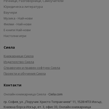
Речници, Разговорници, Самоучители
Юридическа литература
Ваучери
Музика - Най-нови
Филми - Най-нови
Е-книги Най-нови
Настолни игри
Сиела
Книжарници Сиела
Издателство Сиела
Справочен и правен софтуер Сиела
Проекти и обучения Сиела
Контакти
Онлайн книжарница Сиела -
Ciela.com
гр. София, ул. „Поручик Христо Топракчиев“ 11, 1528 НПЗ Искър,
Книжна борса Искър, ет. 3, офис 33, Онлайн книжарница