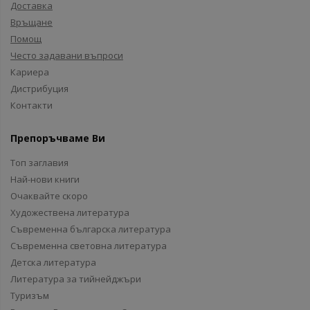
Доставка
Връщане
Помощ
Често задавани въпроси
Кариера
Дистрибуция
Контакти
Препоръчваме Ви
Топ заглавия
Най-нови книги
Очаквайте скоро
Художествена литература
Съвременна българска литература
Съвременна световна литература
Детска литература
Литература за тийнейджъри
Туризъм