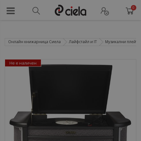
0
Онлайн книжарница Сиела
Лайфстайл и IT
Музикални плейър
Не е наличен