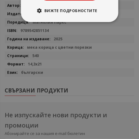
Повече
Джеса Хейстингс
информация
ВИЖТЕ ПОДРОБНОСТИТЕ
Сиела
Магнолия Паркс
9789542851134
2025
мека корица с цветни порезки
540
14,3х21
български
СВЪРЗАНИ ПРОДУКТИ
Не изпускайте нови продукти и
промоции
Абонирайте се за нашия e-mail бюлетин