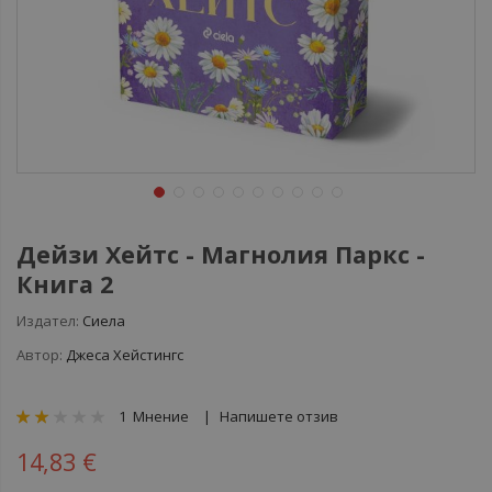
Дейзи Хейтс - Магнолия Паркс -
Книга 2
Издател:
Сиела
Автор:
Джеса Хейстингс
рейтинг:
1
Мнение
Напишете отзив
40
100
% of
14,83 €