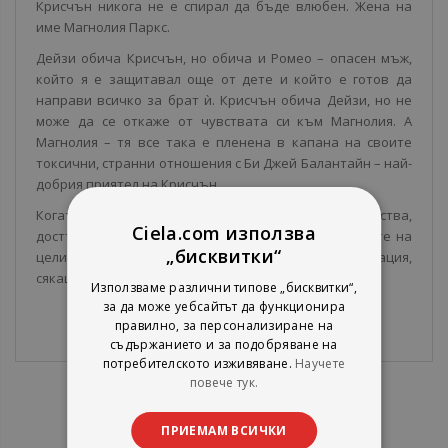
Крисчън никога не е спирал да бъде влюбен. Жена на
име Магнолия Паркс.
Дейзи обича Крисчън, но обича и Ромео – опасен мъж,
който я е защитавал още от дете и който е готов да
направи всичко за брат ѝ. Крисчън обича Дейзи, но не
може да се откаже от чувствата си към Магнолия. А
Магнолия – тя все така е пленена в капана на своите
токсични, странни отношения с Би Джей Балантайн – най-
добрия приятел на Крисчън.
Когато влюбени, ревниви хора с объркани чувства,
Ciela.com използва
достъп до много пари, оръжие, наркотици и услугите на
„бисквитки“
цели криминални картели, попаднат в такава ситуация,
сякаш няма нещо, което да не може да се обърка.
Използваме различни типове „бисквитки“,
за да може уебсайтът да функционира
правилно, за персонализиране на
съдържанието и за подобряване на
потребителското изживяване.
Научете
повече тук.
ПРИЕМАМ ВСИЧКИ