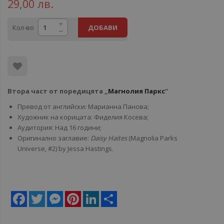
29,00 лв.
Кол-во
ДОБАВИ
Втора част от поредицята „
Магнолия Паркс
“
Превод от английски: Марианна Панова;
Художник на корицата: Фиделия Косева;
Аудитория: Над 16 години;
Оригинално заглавие:
Daisy Haites
(Magnolia Parks
Universe, #2) by Jessa Hastings.
Facebook
Twitter
Messenger
Pinterest
LinkedIn
Share