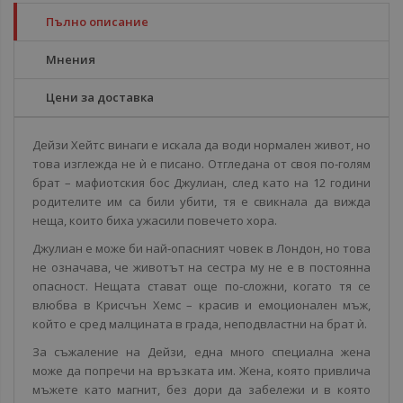
Пълно описание
Мнения
Цени за доставка
Дейзи Хейтс винаги е искала да води нормален живот, но
това изглежда не ѝ е писано. Отгледана от своя по-голям
брат – мафиотския бос Джулиан, след като на 12 години
родителите им са били убити, тя е свикнала да вижда
неща, които биха ужасили повечето хора.
Джулиан е може би най-опасният човек в Лондон, но това
не означава, че животът на сестра му не е в постоянна
опасност. Нещата стават още по-сложни, когато тя се
влюбва в Крисчън Хемс – красив и емоционален мъж,
който е сред малцината в града, неподвластни на брат ѝ.
За съжаление на Дейзи, една много специална жена
може да попречи на връзката им. Жена, която привлича
мъжете като магнит, без дори да забележи и в която