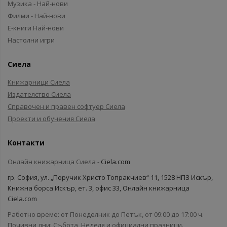
Музика - Най-нови
Филми - Най-нови
Е-книги Най-нови
Настолни игри
Сиела
Книжарници Сиела
Издателство Сиела
Справочен и правен софтуер Сиела
Проекти и обучения Сиела
Контакти
Онлайн книжарница Сиела -
Ciela.com
гр. София, ул. „Поручик Христо Топракчиев“ 11, 1528 НПЗ Искър,
Книжна борса Искър, ет. 3, офис 33, Онлайн книжарница
Ciela.com
Работно време: от Понеделник до Петък, от 09:00 до 17:00 ч.
Почивни дни: Събота, Неделя и официални празници.