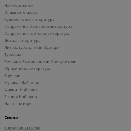
Най-нови книги
Очаквайте скоро
Художествена литература
Съвременна българска литература
Съвременна световна литература
Детска литература
Литература за тийнейджъри
Туризъм
Речници, Разговорници, Самоучители
Юридическа литература
Ваучери
Музика - Най-нови
Филми - Най-нови
Е-книги Най-нови
Настолни игри
Сиела
Книжарници Сиела