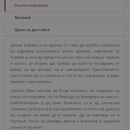
Пълно описание
Мнения
Цени за доставка
Джони Кавана е на крачка от това да изгуби спортната
си кариера. Контузията, която криеше, най-после го
повали и сега му предстои дълъг престой извън терена.
А когато се върне, ще трябва да работи по-здраво от
всеки, за да докаже, че е най-добрият. Единственото,
което може да го отклони от пътя му към върха, е едно
момиче с име на река…
Шанън Линч мечтае да бъде обичана, но годините на
страх са я научили, че не бива да се доверява на никого.
Най-безопасно е да крие белезите си и да заключва
спомена за болката в най-дълбоките кътчета на душата
си, където не може да я нарани. Да си повтаря, че е
счупена. После се появява Джони и всичките ѝ защитни
стени се срутват.