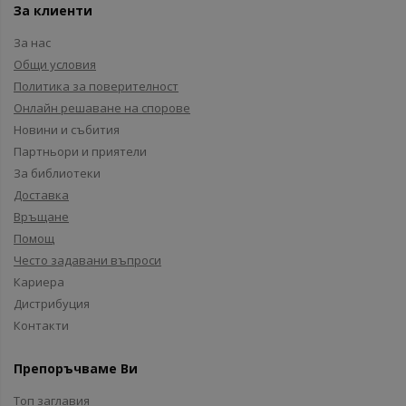
За клиенти
За нас
Общи условия
Политика за поверителност
Онлайн решаване на спорове
Новини и събития
Партньори и приятели
За библиотеки
Доставка
Връщане
Помощ
Често задавани въпроси
Кариера
Дистрибуция
Контакти
Препоръчваме Ви
Топ заглавия