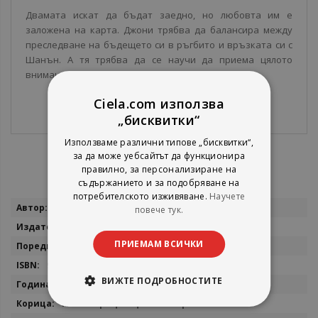
Двамата искат да бъдат заедно, но любовта им е
заложена на карта. Джони трябва да балансира между
преследване на бъдещето си в ръгбито и връзката си с
Шанън. А тя трябва да се научи да приема цялото
внимание, което идва с това да е гадже на звезда.
Ciela.com използва
„бисквитки“
Използваме различни типове „бисквитки“,
за да може уебсайтът да функционира
правилно, за персонализиране на
съдържанието и за подобряване на
потребителското изживяване.
Научете
Повече
Клоуи Уолш
повече тук.
информация
Сиела
ПРИЕМАМ ВСИЧКИ
Boys of Tommen
9789542854890
ВИЖТЕ ПОДРОБНОСТИТЕ
2026
мека корица с цветни порезки