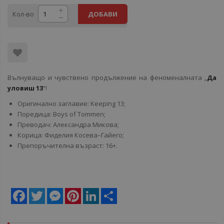
Кол-во
ДОБАВИ
Вълнуващо и чувствено продължение на феноменалната „
Да
уловиш 13
“!
Оригинално заглавие: Keeping 13;
Поредица: Boys of Tommen;
Преводач: Александра Микова;
Корица: Фиделия Косева–Гайего;
Препоръчителна възраст: 16+.
Facebook
Twitter
Messenger
Pinterest
LinkedIn
Share