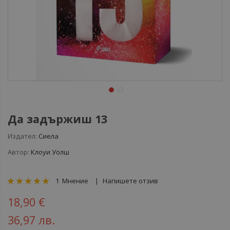
Да задържиш 13
Издател:
Сиела
Автор:
Клоуи Уолш
рейтинг:
1
Мнение
Напишете отзив
100
100
% of
18,90 €
36,97 лв.