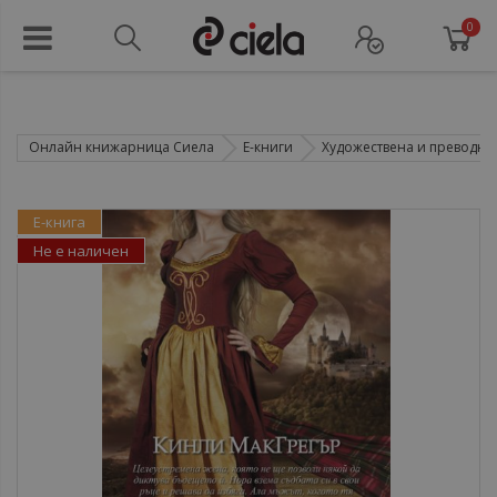
0
Онлайн книжарница Сиела
Е-книги
Художествена и преводна 
Е-книга
Не е наличен