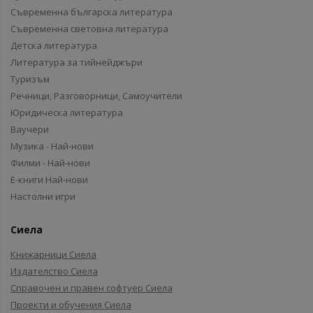
Съвременна българска литература
Съвременна световна литература
Детска литература
Литература за тийнейджъри
Туризъм
Речници, Разговорници, Самоучители
Юридическа литература
Ваучери
Музика - Най-нови
Филми - Най-нови
Е-книги Най-нови
Настолни игри
Сиела
Книжарници Сиела
Издателство Сиела
Справочен и правен софтуер Сиела
Проекти и обучения Сиела