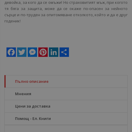
девойка, за кого да се омъжи! Но страховитият мъж, при когото
тя бяга за защита, може да се окаже по-опасен за нейното
сърце и по-труден за опитомяване отколкото, който и да е друг
годеник!
Facebook
Twitter
Messenger
Pinterest
LinkedIn
Share
Пълно описание
Мнения
Цени за доставка
Помощ - Ел. Книги