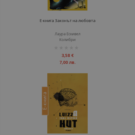
Е-книга Законът на любовта
Лаура Ескивел
Колибри
рейтинг:
1%
3,58 €
7,00 лв.
Е-книга