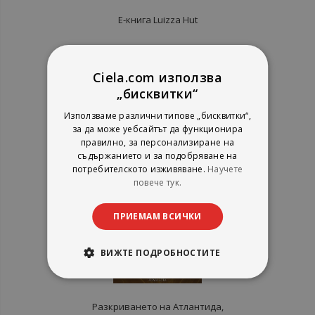
Е-книга Luizza Hut
Тома Марков
Ентусиаст
Ciela.com използва
рейтинг:
„бисквитки“
1%
5,11 €
Използваме различни типове „бисквитки“,
9,99 лв.
за да може уебсайтът да функционира
правилно, за персонализиране на
съдържанието и за подобряване на
потребителското изживяване.
Научете
повече тук.
ПРИЕМАМ ВСИЧКИ
ВИЖТЕ ПОДРОБНОСТИТЕ
Разкриването на Атлантида,