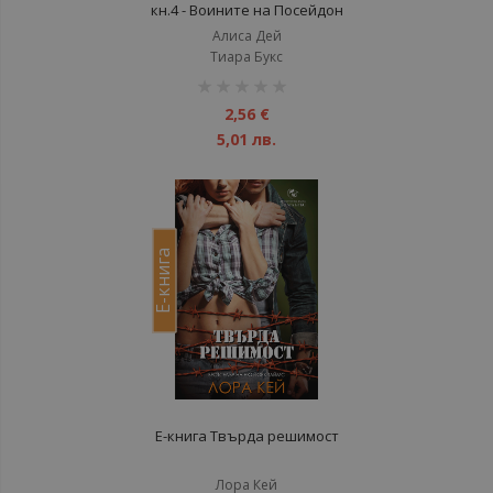
кн.4 - Воините на Посейдон
Алиса Дей
Тиара Букс
рейтинг:
1%
2,56 €
5,01 лв.
Е-книга
Е-книга Твърда решимост
Лора Кей