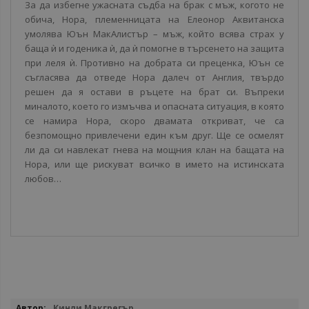
За да избегне ужасната съдба на брак с мъж, когото не
обича, Нора, племенницата на Елеонор Аквитанска
умолява Юън МакАлистър – мъж, който всява страх у
баща ѝ и годеника ѝ, да ѝ помогне в търсенето на защита
при леля ѝ. Противно на добрата си преценка, Юън се
съгласява да отведе Нора далеч от Англия, твърдо
решен да я остави в ръцете на брат си. Въпреки
миналото, което го измъчва и опасната ситуация, в която
се намира Нора, скоро двамата откриват, че са
безпомощно привлечени един към друг. Ще се осмелят
ли да си навлекат гнева на мощния клан на бащата на
Нора, или ще рискуват всичко в името на истинската
любов…
Повече
Кинли Макгрегър