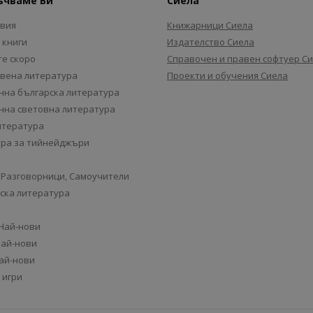
ъчваме Ви
Сиела
авия
Книжарници Сиела
 книги
Издателство Сиела
е скоро
Справочен и правен софтуер С
вена литература
Проекти и обучения Сиела
на българска литература
на световна литература
итература
ра за тийнейджъри
 Разговорници, Самоучители
ска литература
 Най-нови
Най-нови
Най-нови
 игри