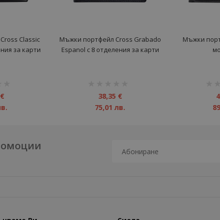
ross Classic
Мъжки портфейл Cross Grabado
Мъжки порт
ения за карти
Espanol с 8 отделения за карти
м
рейтинг:
рейт
1%
1%
 €
38,35 €
4
лв.
75,01 лв.
89
промоции