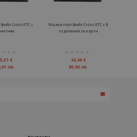
фейл Cross RTC с
Мъжки портфейл Cross RTC с 8
онетник
отделения за карти
инг:
рейтинг:
1%
5,51 €
43,46 €
,01 лв.
85,00 лв.