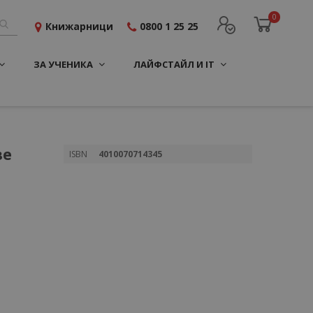
0
Книжарници
0800 1 25 25
ЗА УЧЕНИКА
ЛАЙФСТАЙЛ И IT
ве
Повече
ISBN
4010070714345
информация