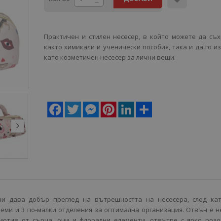
Практичен и стилен несесер, в който можете да съ
както химикали и ученически пособия, така и да го и
като козметичен несесер за лични вещи.
Facebook
Twitter
Messenger
Pinterest
LinkedIn
Share
ви дава добър преглед на вътрешността на несесера, след кат
леми и 3 по-малки отделения за оптимална организация. Отвън e 
мотив от сърца, очи и флорални елементи, отвътре с ярко розо