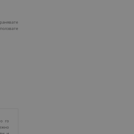
хранявате
зползвате
о го
нежно
ви и