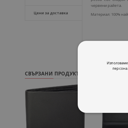
червени райета.
Цени за доставка
Материал: 100% на
Използваме
персона
СВЪРЗАНИ ПРОДУКТИ