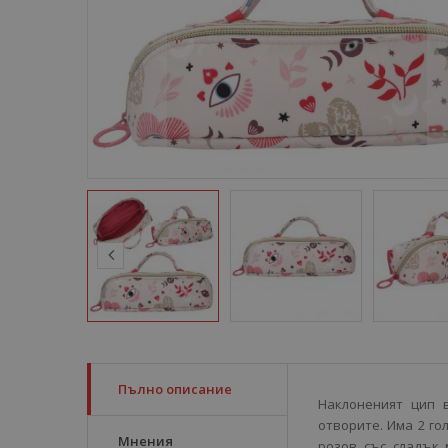
Пълно описание
Наклоненият цип 
отворите. Има 2 го
Мнения
розов със сладък 