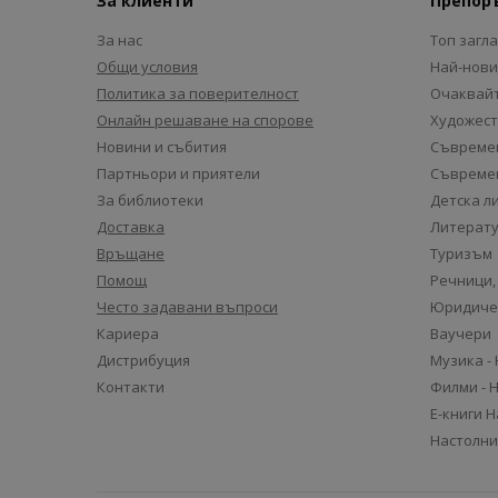
За клиенти
Препор
За нас
Топ загл
Общи условия
Най-нови
Политика за поверителност
Очаквайт
Онлайн решаване на спорове
Художест
Новини и събития
Съвремен
Партньори и приятели
Съвремен
За библиотеки
Детска л
Доставка
Литерату
Връщане
Туризъм
Помощ
Речници,
Често задавани въпроси
Юридиче
Кариера
Ваучери
Дистрибуция
Музика -
Контакти
Филми - 
Е-книги 
Настолни