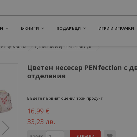
И
Е-КНИГИ
ПОДАРЪЦИ
ИГРИ И ИГРАЧКИ
 и портмонета
Цветен несесер PENfection с дв...
Цветен несесер PENfection с д
отделения
Бъдете първият оценил този продукт
16,99 €
33,23 лв.
Кол-во
ДОБАВИ