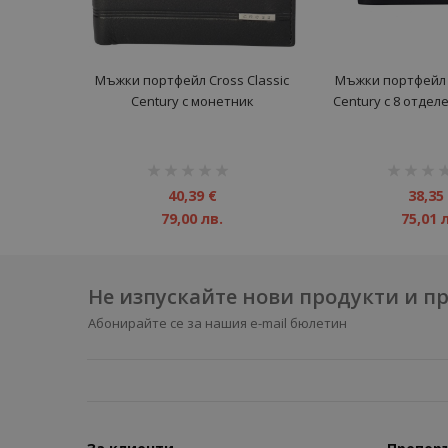
Mъжки портфейл Cross Classic
Мъжки портфейл C
Century с монетник
Century с 8 отдел
рейтинг:
рейтинг:
1%
1%
40,39 €
38,35
79,00 лв.
75,01 
Не изпускайте нови продукти и 
Абонирайте се за нашия e-mail бюлетин