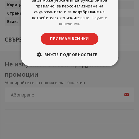
за да може уебсайтът да функционира
Мека
правилно, за персонализиране на
съдържанието и за подобряване на
352
потребителското изживяване.
Научете
Английски
повече тук.
СВЪРЗАНИ ПРОДУКТИ
ПРИЕМАМ ВСИЧКИ
ВИЖТЕ ПОДРОБНОСТИТЕ
Не изпускайте нови продукти и
промоции
Абонирайте се за нашия e-mail бюлетин