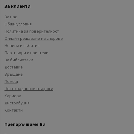
За клиенти
За нас
Общи условия
Политика за поверителност
Онлайн решаване на спорове
Новини и събития
Партньори и приятели
За библиотеки
Доставка
Връщане
Помощ
Често задавани въпроси
Кариера
Дистрибуция
Контакти
Препоръчваме Ви