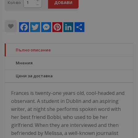
Кол-во
ДОБАВИ
Facebook
Twitter
Messenger
Pinterest
LinkedIn
Share
Пълно описание
Мнения
Цени за доставка
Frances is twenty-one years old, cool-headed and
observant. A student in Dublin and an aspiring
writer, at night she performs spoken word with
her best friend Bobbi, who used to be her
girlfriend. When they are interviewed and then
befriended by Melissa, a well-known journalist