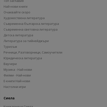
Топ заглавия
Най-нови книги
Очаквайте скоро
Художествена литература
Съвременна българска литература
Съвременна световна литература
Детска литература
Литература за тийнейджъри
Туризъм
Речници, Разговорници, Самоучители
Юридическа литература
Ваучери
Музика - Най-нови
Филми - Най-нови
Е-книги Най-нови
Настолни игри
Сиела
Книжарници Сиела